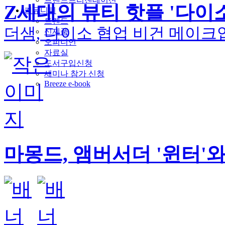
Z세대의 뷰티 핫플 '다이소
커뮤니티
트렌드
더샘, 다이소 협업 비건 메이크업
신제품
오피니언
자료실
도서구입신청
세미나 참가 신청
Breeze e-book
마몽드, 앰버서더 '윈터'