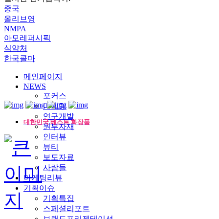
중국
올리브영
NMPA
아모레퍼시픽
식약처
한국콜마
메인페이지
NEWS
포커스
마케팅
연구개발
대한민국 베스트 화장품
원부자재
인터뷰
뷰티
보도자료
사람들
마케팅리뷰
기획이슈
기획특집
스페셜리포트
브랜드프리젠테이션