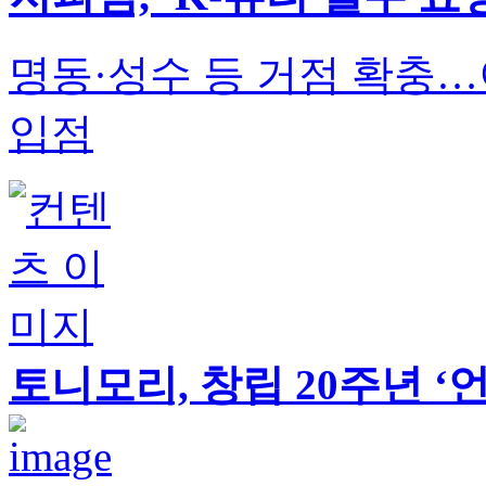
명동·성수 등 거점 확충
입점
토니모리, 창립 20주년 ‘