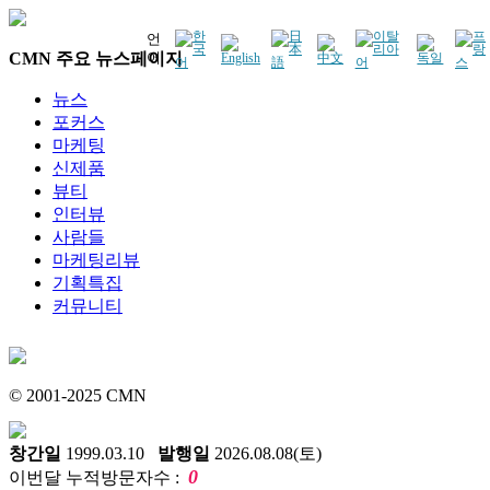
언
CMN 주요 뉴스페이지
어
뉴스
포커스
마케팅
신제품
뷰티
인터뷰
사람들
마케팅리뷰
기획특집
커뮤니티
© 2001-2025 CMN
창간일
1999.03.10
발행일
2026.08.08(토)
0
이번달 누적방문자수 :