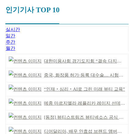
인기기사 TOP 10
실시간
일간
주간
월간
대한미용사회 경기도지회 “결속 다지며 재도약 모색”
중국, 화장품 허가·등록 대수술… 시험자료 공용 허용
“인재‧심리‧AI로 그린 미래 뷰티 교육”
메종 마르지엘라 레플리카 레이지 선데이 모닝 디퓨저
[동정] 뷰티스트림즈 뷰티넥소스 공식 론칭
디어달리아, 배우 안효섭 브랜드 앰버서더 발탁