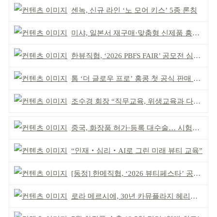
센녹, 신규 라인 ‘노 모어 키스’ 5종 론칭
미샤, 일본서 재구매·맞춤형 신제품 흥행 ‘쌍끌이’
한뷰직협, ‘2026 PBFS FAIR’ 공모전 심사 성료
톰 ‘더 글로우 프로’ 홍콩 첫 공식 판매 완판
조수경 회장 “직무교육, 위생교육과 다르다”
중국, 화장품 허가·등록 대수술… 시험자료 공용 허용
“인재‧심리‧AI로 그린 미래 뷰티 교육”
[동정] 한메직협, ‘2026 뷰티페스타’ 공동 주최
로라 메르시에, 30년 카뮤플라지 헤리티지 담아