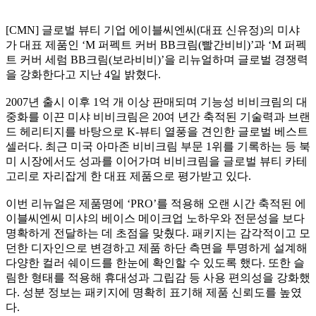
[CMN] 글로벌 뷰티 기업 에이블씨엔씨(대표 신유정)의 미샤
가 대표 제품인 ‘M 퍼펙트 커버 BB크림(빨간비비)’과 ‘M 퍼펙
트 커버 세럼 BB크림(보라비비)’을 리뉴얼하며 글로벌 경쟁력
을 강화한다고 지난 4일 밝혔다.
2007년 출시 이후 1억 개 이상 판매되며 기능성 비비크림의 대
중화를 이끈 미샤 비비크림은 20여 년간 축적된 기술력과 브랜
드 헤리티지를 바탕으로 K-뷰티 열풍을 견인한 글로벌 베스트
셀러다. 최근 미국 아마존 비비크림 부문 1위를 기록하는 등 북
미 시장에서도 성과를 이어가며 비비크림을 글로벌 뷰티 카테
고리로 자리잡게 한 대표 제품으로 평가받고 있다.
이번 리뉴얼은 제품명에 ‘PRO’를 적용해 오랜 시간 축적된 에
이블씨엔씨 미샤의 베이스 메이크업 노하우와 전문성을 보다
명확하게 전달하는 데 초점을 맞췄다. 패키지는 감각적이고 모
던한 디자인으로 변경하고 제품 하단 측면을 투명하게 설계해
다양한 컬러 쉐이드를 한눈에 확인할 수 있도록 했다. 또한 슬
림한 형태를 적용해 휴대성과 그립감 등 사용 편의성을 강화했
다. 성분 정보는 패키지에 명확히 표기해 제품 신뢰도를 높였
다.