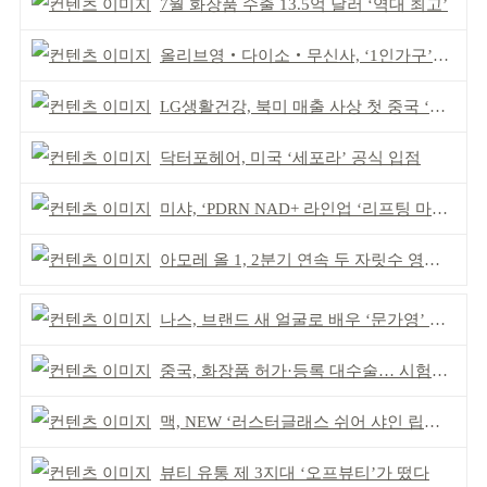
7월 화장품 수출 13.5억 달러 ‘역대 최고’
올리브영‧다이소‧무신사, ‘1인가구’가 이끈다
LG생활건강, 북미 매출 사상 첫 중국 ‘추월’
닥터포헤어, 미국 ‘세포라’ 공식 입점
미샤, ‘PDRN NAD+ 라인업 ‘리프팅 마스크’ 출시
아모레 올 1, 2분기 연속 두 자릿수 영업이익률 기록
나스, 브랜드 새 얼굴로 배우 ‘문가영’ 발탁
중국, 화장품 허가·등록 대수술… 시험자료 공용 허용
맥, NEW ‘러스터글래스 쉬어 샤인 립스틱’ 출시
뷰티 유통 제 3지대 ‘오프뷰티’가 떴다