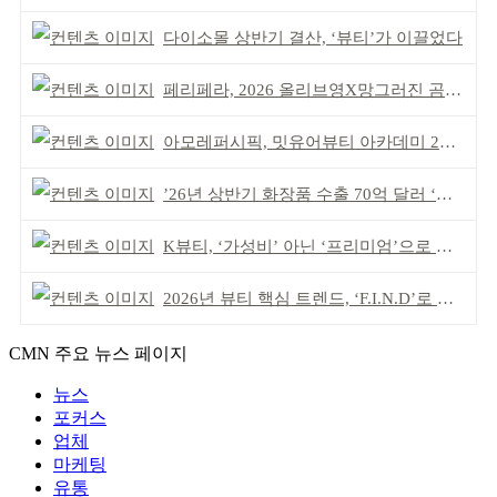
다이소몰 상반기 결산, ‘뷰티’가 이끌었다
페리페라, 2026 올리브영X망그러진 곰 콜라보
아모레퍼시픽, 밋유어뷰티 아카데미 2기 발대식
’26년 상반기 화장품 수출 70억 달러 ‘역대 최고’
K뷰티, ‘가성비’ 아닌 ‘프리미엄’으로 승부걸어야
2026년 뷰티 핵심 트렌드, ‘F.I.N.D’로 읽는다
CMN 주요 뉴스 페이지
뉴스
포커스
업체
마케팅
유통