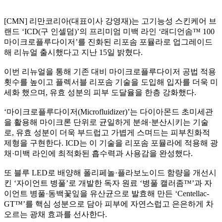
[CMN] 리만코리아(대표이사 강영재)는 고기능성 스킨케어 브
랜드 ‘ICD(구 인셀덤)’의 프리미엄 미백 라인 ‘래디언솜™ 100
마이크로플루다이저’를 진화된 리포솜 포뮬라로 업그레이드
해 리뉴얼 출시했다고 지난 15일 밝혔다.
이번 리뉴얼을 통해 기존 대비 마이크로플루다이저 공법 적용
횟수를 높이고 플렉서블 리포솜 기술을 도입해 입자를 더욱 미
세화 했으며, 유효 성분의 피부 도달율을 한층 강화했다.
‘마이크로플루다이저(Microfluidizer)’는 다이아몬드 초미세관
을 활용해 마이크론 단위로 균일하게 분쇄·분산시키는 기술
로, 유효 성분이 더욱 부드럽고 가볍게 스며드는 피부친화적
제형을 구현한다. ICD는 이 기술을 리포솜 포뮬라에 적용해 광
채·미백 라인에 최적화된 흡수력과 사용감을 완성했다.
또 블루 LED로 배양해 폴리페놀·플라보노이드 함량을 개선시
킨 ‘자이언트 병풀’로 개발한 독자 원료 ‘병풀 캘러좀™’과 자
이언트 병풀·동백꽃잎을 유산균으로 발효해 만든 ‘Centellac-
GT™’를 핵심 성분으로 담아 피부에 자연스럽고 은은하게 차
오르는 광채 효과를 선사한다.