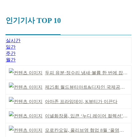
인기기사 TOP 10
실시간
일간
주간
월간
두피 유분·정수리 냄새·볼륨 한 번에 잡는다
제25회 월드뷰티아트&디자인 국제공모전 시상식 성황
아마존 프라임데이, K뷰티가 이끈다
이넬화장품, 입큰 ‘누디 레이어 컬렉션’ 출시
모로칸오일, 올리브영 협업 8월 ‘올영픽’ 선정