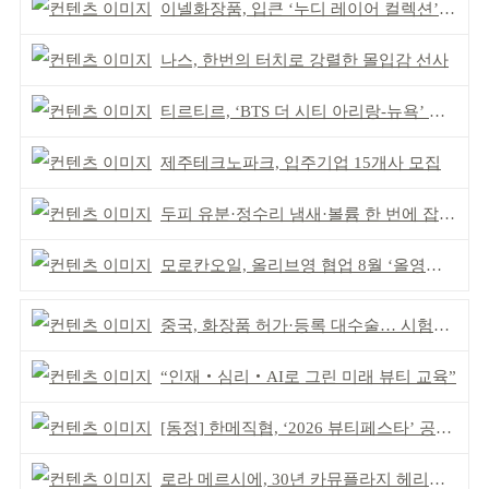
이넬화장품, 입큰 ‘누디 레이어 컬렉션’ 출시
나스, 한번의 터치로 강렬한 몰입감 선사
티르티르, ‘BTS 더 시티 아리랑-뉴욕’ 참여
제주테크노파크, 입주기업 15개사 모집
두피 유분·정수리 냄새·볼륨 한 번에 잡는다
모로칸오일, 올리브영 협업 8월 ‘올영픽’ 선정
중국, 화장품 허가·등록 대수술… 시험자료 공용 허용
“인재‧심리‧AI로 그린 미래 뷰티 교육”
[동정] 한메직협, ‘2026 뷰티페스타’ 공동 주최
로라 메르시에, 30년 카뮤플라지 헤리티지 담아