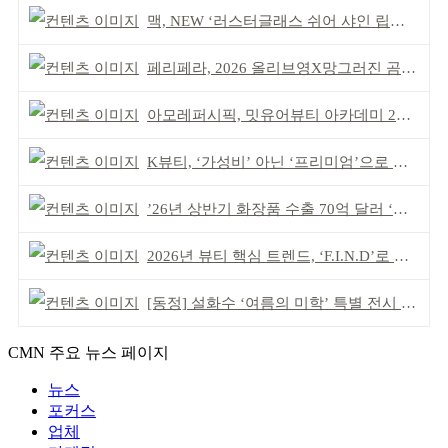
맥, NEW ‘러스터글래스 쉬어 샤인 립스틱’ 출시
페리페라, 2026 올리브영X망그러진 곰 콜라보
아모레퍼시픽, 밋유어뷰티 아카데미 2기 발대식
K뷰티, ‘가성비’ 아닌 ‘프리미엄’으로 승부걸어야
’26년 상반기 화장품 수출 70억 달러 ‘역대 최고’
2026년 뷰티 핵심 트렌드, ‘F.I.N.D’로 읽는다
[동정] 설화수 ‘여름의 미학’ 특별 전시 개최
CMN 주요 뉴스 페이지
뉴스
포커스
업체