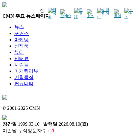
언
CMN 주요 뉴스페이지
어
뉴스
포커스
마케팅
신제품
뷰티
인터뷰
사람들
마케팅리뷰
기획특집
커뮤니티
© 2001-2025 CMN
창간일
1999.03.10
발행일
2026.08.10(월)
0
이번달 누적방문자수 :