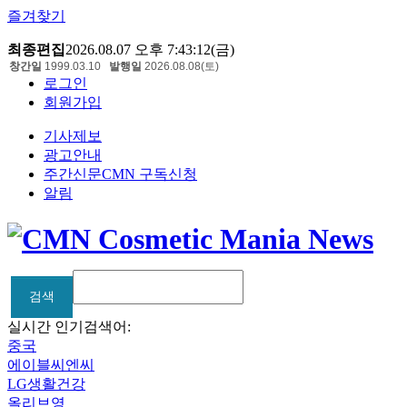
즐겨찾기
최종편집
2026.08.07 오후 7:43:12(금)
창간일
1999.03.10
발행일
2026.08.08(토)
로그인
회원가입
기사제보
광고안내
주간신문CMN 구독신청
알림
검색
검색
실시간 인기검색어:
중국
에이블씨엔씨
LG생활건강
올리브영