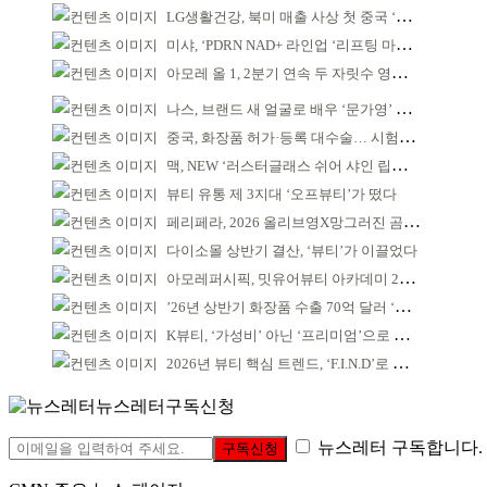
LG생활건강, 북미 매출 사상 첫 중국 ‘추월’
미샤, ‘PDRN NAD+ 라인업 ‘리프팅 마스크’ 출시
아모레 올 1, 2분기 연속 두 자릿수 영업이익률 기록
나스, 브랜드 새 얼굴로 배우 ‘문가영’ 발탁
중국, 화장품 허가·등록 대수술… 시험자료 공용 허용
맥, NEW ‘러스터글래스 쉬어 샤인 립스틱’ 출시
뷰티 유통 제 3지대 ‘오프뷰티’가 떴다
페리페라, 2026 올리브영X망그러진 곰 콜라보
다이소몰 상반기 결산, ‘뷰티’가 이끌었다
아모레퍼시픽, 밋유어뷰티 아카데미 2기 발대식
’26년 상반기 화장품 수출 70억 달러 ‘역대 최고’
K뷰티, ‘가성비’ 아닌 ‘프리미엄’으로 승부걸어야
2026년 뷰티 핵심 트렌드, ‘F.I.N.D’로 읽는다
뉴스레터구독신청
뉴스레터 구독합니다.
구독신청