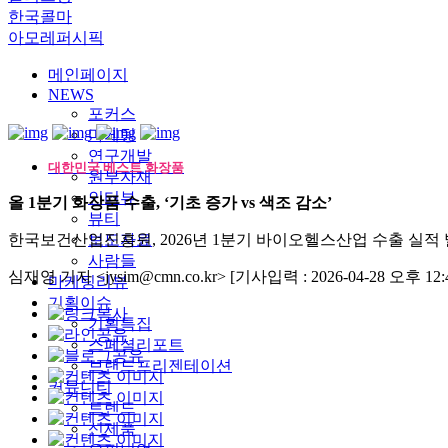
한국콜마
아모레퍼시픽
메인페이지
NEWS
포커스
마케팅
연구개발
대한민국 베스트 화장품
원부자재
인터뷰
올 1분기 화장품 수출, ‘기초 증가 vs 색조 감소’
뷰티
한국보건산업진흥원, 2026년 1분기 바이오헬스산업 수출 실적
보도자료
사람들
심재영 기자 <jysim@cmn.co.kr>
[기사입력 : 2026-04-28 오후 12:4
마케팅리뷰
기획이슈
기획특집
스페셜리포트
브랜드프리젠테이션
커뮤니티
트렌드
신제품