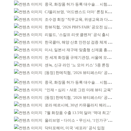
중국, 화장품 허가·등록 대수술… 시험자료 공용 허용
CJ올리브영, ‘어드밴스드 더마’ 론칭 K더마 육성 박차
조수경 회장 “직무교육, 위생교육과 다르다”
한뷰직협, ‘2026 PBFS FAIR’ 공모전 심사 성료
리필드, ‘스칼프 리셋 클렌저’ 공식 출시
한국콜마, 해양 산호 안전성 검증 체계 구축
미샤, 일본서 재구매·맞춤형 신제품 흥행 ‘쌍끌이’
전 세계 화장품 규제기관장, 서울에 모인다
센녹, 신규 라인 ‘노 모어 키스’ 5종 론칭
[동정] 한메직협, ‘2026 뷰티페스타’ 공동 주최
중국, 화장품 허가·등록 대수술… 시험자료 공용 허용
“인재‧심리‧AI로 그린 미래 뷰티 교육”
[동정] 한메직협, ‘2026 뷰티페스타’ 공동 주최
로라 메르시에, 30년 카뮤플라지 헤리티지 담아
7월 화장품 수출 13.5억 달러 ‘역대 최고’
올리브영‧다이소‧무신사, ‘1인가구’가 이끈다
닥터포헤어, 미국 ‘세포라’ 공식 입점