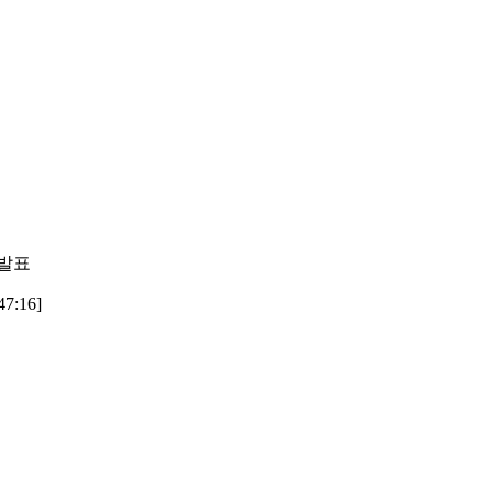
 발표
7:16]