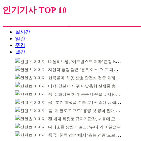
인기기사 TOP 10
실시간
일간
주간
월간
CJ올리브영, ‘어드밴스드 더마’ 론칭 K더마 육성 박차
자연의 풍경 담은 ‘폴로 어스 오 드 퍼퓸’ 4종 출시
한국콜마, 해양 산호 안전성 검증 체계 구축
미샤, 일본서 재구매·맞춤형 신제품 흥행 ‘쌍끌이’
중국, 화장품 허가·등록 대수술… 시험자료 공용 허용
올 1분기 화장품 수출, ‘기초 증가 vs 색조 감소’
톰 ‘더 글로우 프로’ 홍콩 첫 공식 판매 완판
전 세계 화장품 규제기관장, 서울에 모인다
다이소몰 상반기 결산, ‘뷰티’가 이끌었다
중국, ‘한류 감성’에서 ‘효능 검증’으로 중심 이동