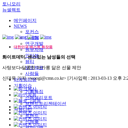
토니모리
뉴셀렉트
메인페이지
NEWS
포커스
마케팅
연구개발
대한민국 베스트 화장품
원부자재
인터뷰
화이트데이, 센스있는 남성들의 선택
뷰티
사탕보다 달콤한 마카롱 닮은 선물 제안
보도자료
사람들
신대욱 기자 <woogi@cmn.co.kr>
[기사입력 : 2013-03-13 오후 2:2
마케팅리뷰
기획이슈
기획특집
스페셜리포트
브랜드프리젠테이션
커뮤니티
트렌드
신제품
오피니언