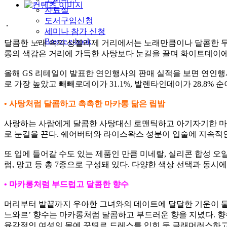
자료실
도서구입신청
세미나 참가 신청
Breeze e-book
달콤한 노래 속의 샹젤리제 거리에서는 노래만큼이나 달콤한 무
롱의 색감은 거리에 가득한 사탕보다 눈길을 끌며 화이트데이에
올해 GS 리테일이 발표한 연인행사의 판매 실적을 보면 연인행
로 가장 높았고 빼빼로데이가 31.1%, 발렌타인데이가 28.8%
• 사탕처럼 달콤하고 촉촉한 마카롱 닮은 립밤
사랑하는 사람에게 달콤한 사탕대신 로맨틱하고 아기자기한 마카롱을
로 눈길을 끈다. 쉐어버터와 라이스왁스 성분이 입술에 지속적
또 입에 들어갈 수도 있는 제품인 만큼 미네랄, 실리콘 합성 오일
럼, 망고 등 총 7종으로 구성돼 있다. 다양한 색상 선택과 동
• 마카롱처럼 부드럽고 달콤한 향수
머리부터 발끝까지 우아한 그녀와의 데이트에 달달한 기운이 물씬
느와르’ 향수는 마카롱처럼 달콤하고 부드러운 향을 지녔다. 향
육감적인 여성의 몸에 꾸띄르 드레스를 입힌 듯 글래머러스하고