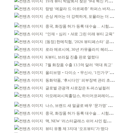
19개 뷰티 박람회서 찾은 ‘9대 혁신 키워드’
랑방 ‘에끌라 드 아르페쥬’ 하퍼스 바자 화보 공개
손상 케어는 더 강력하게, 포뮬라는 더 산뜻하게!
중국, 화장품 허가·등록 대수술… 시험자료 공용 허용
“인재‧심리‧AI로 그린 미래 뷰티 교육”
[동정] 한메직협, ‘2026 뷰티페스타’ 공동 주최
로라 메르시에, 30년 카뮤플라지 헤리티지 담아
K뷰티, 브라질 진출 판로 열렸다
7월 화장품 수출 13.5억 달러 ‘역대 최고’
올리브영‧다이소‧무신사, ‘1인가구’가 이끈다
동화약품, ‘후시다인’ 피부장벽 관리 초점 ‘리브랜딩’
글로벌 관광객 사로잡은 K-퍼스널컬러
아모레퍼시픽홀딩스, 하이어코퍼레이션과 투자계약
나스, 브랜드 새 얼굴로 배우 ‘문가영’ 발탁
중국, 화장품 허가·등록 대수술… 시험자료 공용 허용
맥, NEW ‘러스터글래스 쉬어 샤인 립스틱’ 출시
뷰티 유통 제 3지대 ‘오프뷰티’가 떴다