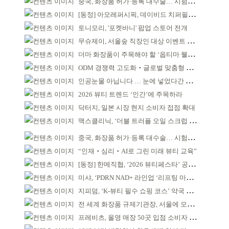
중국, 화장품 허가·등록 대수술… 시험자료 공용 허용
[동정] 아모레퍼시픽, 데이비드 치퍼필드 초청 강연
토니모리, '포켓바니' 팝업 스토어 전개
무슈제이, 서울숲 직장인 대상 이벤트 개최
더마 화장품이 주목해야 할 ‘옵티마 웰니스 뮤지엄 약국’
ODM 경쟁력 고도화‧글로벌 맞춤형 제조 역량 강화
인공눈물 아닙니다 … 눈에 넣었다간 각막 손상
2026 뷰티 트렌드 ‘인간’에 주목하라
닥터지, 일본 시장 현지 소비자 접점 확대
맥스클리닉, ‘더블 트러플 오일 스크럽 바디 워시’ 공개
중국, 화장품 허가·등록 대수술… 시험자료 공용 허용
“인재‧심리‧AI로 그린 미래 뷰티 교육”
[동정] 한메직협, ‘2026 뷰티페스타’ 공동 주최
미샤, ‘PDRN NAD+ 라인업 ‘리프팅 마스크’ 출시
지피덤, ‘K-뷰티 필수 쇼핑 코스’ 약국 공략
전 세계 화장품 규제기관장, 서울에 모인다
프레비츠, 올영 매장 50곳 입점 소비자 접점 강화