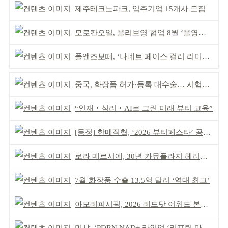
제주테크노파크, 입주기업 15개사 모집
모로칸오일, 올리브영 협업 8월 ‘올영픽’ 선정
폴앤조보떼, ‘나네트 페이스 컬러 리미티드’ 출시
중국, 화장품 허가·등록 대수술… 시험자료 공용 허용
“인재‧심리‧AI로 그린 미래 뷰티 교육”
[동정] 한메직협, ‘2026 뷰티페스타’ 공동 주최
로라 메르시에, 30년 카뮤플라지 헤리티지 담아
7월 화장품 수출 13.5억 달러 ‘역대 최고’
아모레퍼시픽, 2026 레드닷 어워드 본상 2개 수상