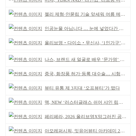
미샤, ‘PDRN NAD+ 라인업 ‘리프팅 마스크’ 출시
젤리 제형·안묻립 기술 앞세워 여름 메이크업 시장 공략
인공눈물 아닙니다 … 눈에 넣었다간 각막 손상
올리브영‧다이소‧무신사, ‘1인가구’가 이끈다
나스, 브랜드 새 얼굴로 배우 ‘문가영’ 발탁
중국, 화장품 허가·등록 대수술… 시험자료 공용 허용
뷰티 유통 제 3지대 ‘오프뷰티’가 떴다
맥, NEW ‘러스터글래스 쉬어 샤인 립스틱’ 출시
페리페라, 2026 올리브영X망그러진 곰 콜라보
아모레퍼시픽, 밋유어뷰티 아카데미 2기 발대식