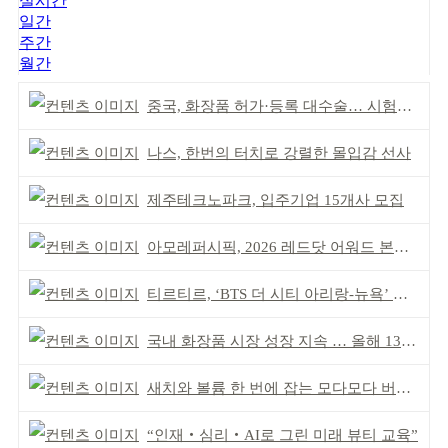
실시간
일간
주간
월간
중국, 화장품 허가·등록 대수술… 시험자료 공용 허용
나스, 한번의 터치로 강렬한 몰입감 선사
제주테크노파크, 입주기업 15개사 모집
아모레퍼시픽, 2026 레드닷 어워드 본상 2개 수상
티르티르, ‘BTS 더 시티 아리랑-뉴욕’ 참여
국내 화장품 시장 성장 지속 … 올해 139억 달러 전망
새치와 볼륨 한 번에 잡는 모다모다 버블 샴푸
“인재‧심리‧AI로 그린 미래 뷰티 교육”