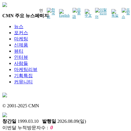
언
CMN 주요 뉴스페이지
어
뉴스
포커스
마케팅
신제품
뷰티
인터뷰
사람들
마케팅리뷰
기획특집
커뮤니티
© 2001-2025 CMN
창간일
1999.03.10
발행일
2026.08.09(일)
0
이번달 누적방문자수 :