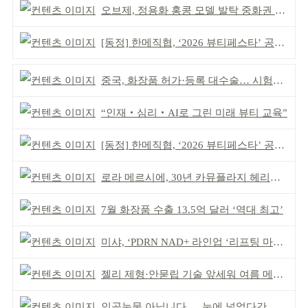
오브제, 정용화 홍콩 모델 발탁 중화권 공략 강화
[동정] 한메직협, ‘2026 뷰티페스타’ 공동 주최
중국, 화장품 허가·등록 대수술… 시험자료 공용 허용
“인재‧심리‧AI로 그린 미래 뷰티 교육”
[동정] 한메직협, ‘2026 뷰티페스타’ 공동 주최
로라 메르시에, 30년 카뮤플라지 헤리티지 담아
7월 화장품 수출 13.5억 달러 ‘역대 최고’
미샤, ‘PDRN NAD+ 라인업 ‘리프팅 마스크’ 출시
젤리 제형·안묻립 기술 앞세워 여름 메이크업 시장 공략
인공눈물 아닙니다 … 눈에 넣었다간 각막 손상