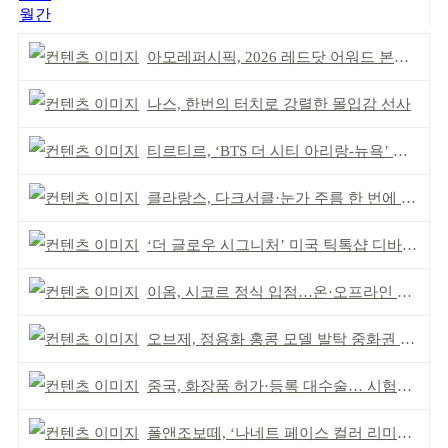
월간
아모레퍼시픽, 2026 레드닷 어워드 본상 2개 수상
나스, 한번의 터치로 강렬한 몰입감 선사
티르티르, ‘BTS 더 시티 아리랑-뉴욕’ 참여
클라랑스, 다크서클·눈가 주름 한 번에 더블 케어
‘더 글로우 시그니처’ 미국 틱톡샵 디바이스 부문 1위
이옴, 시코르 정식 입점…온·오프라인 유통망 확대
오브제, 정용화 홍콩 모델 발탁 중화권 공략 강화
중국, 화장품 허가·등록 대수술… 시험자료 공용 허용
폴앤조보떼, ‘나네트 페이스 컬러 리미티드’ 출시