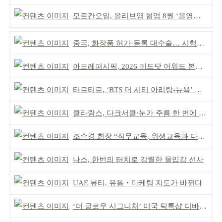
모로칸오일, 올리브영 협업 8월 ‘올영픽’ 선정
중국, 화장품 허가·등록 대수술… 시험자료 공용 허용
아모레퍼시픽, 2026 레드닷 어워드 본상 2개 수상
티르티르, ‘BTS 더 시티 아리랑-뉴욕’ 참여
클라랑스, 다크서클·눈가 주름 한 번에 더블 케어
조수경 회장 “직무교육, 위생교육과 다르다”
나스, 한번의 터치로 강렬한 몰입감 선사
UAE 뷰티, 유통‧마케팅 지도가 바뀐다
‘더 글로우 시그니처’ 미국 틱톡샵 디바이스 부문 1위