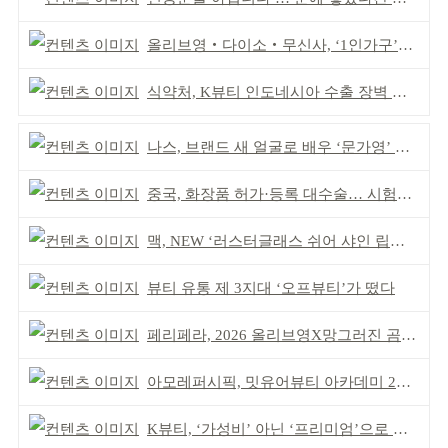
올리브영‧다이소‧무신사, ‘1인가구’가 이끈다
식약처, K뷰티 인도네시아 수출 장벽 완화 성과
나스, 브랜드 새 얼굴로 배우 ‘문가영’ 발탁
중국, 화장품 허가·등록 대수술… 시험자료 공용 허용
맥, NEW ‘러스터글래스 쉬어 샤인 립스틱’ 출시
뷰티 유통 제 3지대 ‘오프뷰티’가 떴다
페리페라, 2026 올리브영X망그러진 곰 콜라보
아모레퍼시픽, 밋유어뷰티 아카데미 2기 발대식
K뷰티, ‘가성비’ 아닌 ‘프리미엄’으로 승부걸어야