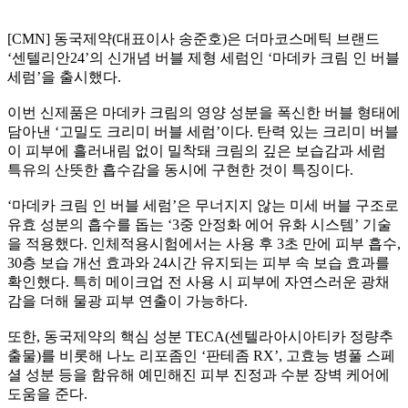
[CMN] 동국제약(대표이사 송준호)은 더마코스메틱 브랜드
‘센텔리안24’의 신개념 버블 제형 세럼인 ‘마데카 크림 인 버블
세럼’을 출시했다.
이번 신제품은 마데카 크림의 영양 성분을 폭신한 버블 형태에
담아낸 ‘고밀도 크리미 버블 세럼’이다. 탄력 있는 크리미 버블
이 피부에 흘러내림 없이 밀착돼 크림의 깊은 보습감과 세럼
특유의 산뜻한 흡수감을 동시에 구현한 것이 특징이다.
‘마데카 크림 인 버블 세럼’은 무너지지 않는 미세 버블 구조로
유효 성분의 흡수를 돕는 ‘3중 안정화 에어 유화 시스템’ 기술
을 적용했다. 인체적용시험에서는 사용 후 3초 만에 피부 흡수,
30층 보습 개선 효과와 24시간 유지되는 피부 속 보습 효과를
확인했다. 특히 메이크업 전 사용 시 피부에 자연스러운 광채
감을 더해 물광 피부 연출이 가능하다.
또한, 동국제약의 핵심 성분 TECA(센텔라아시아티카 정량추
출물)를 비롯해 나노 리포좀인 ‘판테좀 RX’, 고효능 병풀 스페
셜 성분 등을 함유해 예민해진 피부 진정과 수분 장벽 케어에
도움을 준다.