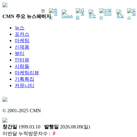
언
CMN 주요 뉴스페이지
어
뉴스
포커스
마케팅
신제품
뷰티
인터뷰
사람들
마케팅리뷰
기획특집
커뮤니티
© 2001-2025 CMN
창간일
1999.03.10
발행일
2026.08.09(일)
0
이번달 누적방문자수 :