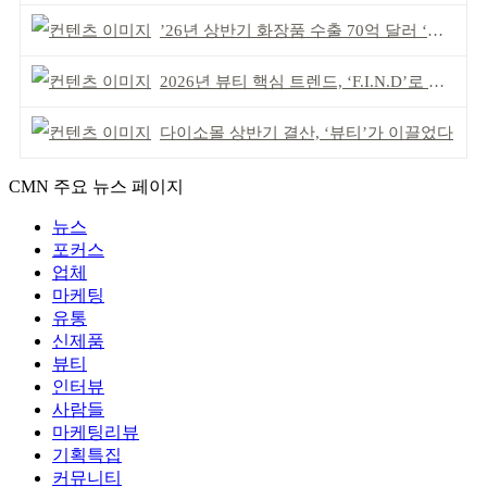
’26년 상반기 화장품 수출 70억 달러 ‘역대 최고’
2026년 뷰티 핵심 트렌드, ‘F.I.N.D’로 읽는다
다이소몰 상반기 결산, ‘뷰티’가 이끌었다
CMN 주요 뉴스 페이지
뉴스
포커스
업체
마케팅
유통
신제품
뷰티
인터뷰
사람들
마케팅리뷰
기획특집
커뮤니티