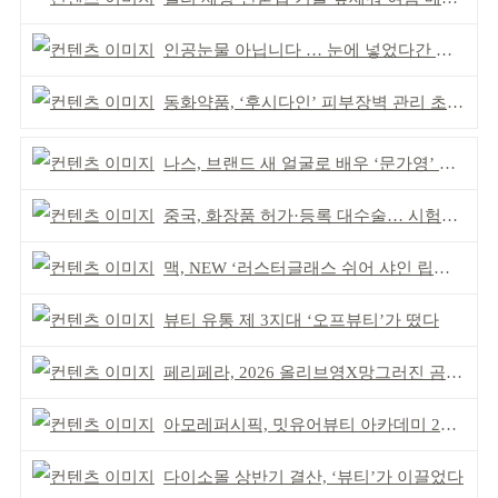
인공눈물 아닙니다 … 눈에 넣었다간 각막 손상
동화약품, ‘후시다인’ 피부장벽 관리 초점 ‘리브랜딩’
나스, 브랜드 새 얼굴로 배우 ‘문가영’ 발탁
중국, 화장품 허가·등록 대수술… 시험자료 공용 허용
맥, NEW ‘러스터글래스 쉬어 샤인 립스틱’ 출시
뷰티 유통 제 3지대 ‘오프뷰티’가 떴다
페리페라, 2026 올리브영X망그러진 곰 콜라보
아모레퍼시픽, 밋유어뷰티 아카데미 2기 발대식
다이소몰 상반기 결산, ‘뷰티’가 이끌었다