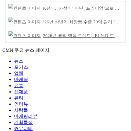
K뷰티, ‘가성비’ 아닌 ‘프리미엄’으로 승부걸어야
’26년 상반기 화장품 수출 70억 달러 ‘역대 최고’
2026년 뷰티 핵심 트렌드, ‘F.I.N.D’로 읽는다
CMN 주요 뉴스 페이지
뉴스
포커스
업체
마케팅
유통
신제품
뷰티
인터뷰
사람들
마케팅리뷰
기획특집
커뮤니티