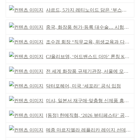
샤르드, 5가지 레티노이드 담은 ‘부스팅 세럼’ 출시
중국, 화장품 허가·등록 대수술… 시험자료 공용 허용
조수경 회장 “직무교육, 위생교육과 다르다”
CJ올리브영, ‘어드밴스드 더마’ 론칭 K더마 육성 박차
전 세계 화장품 규제기관장, 서울에 모인다
닥터포헤어, 미국 ‘세포라’ 공식 입점
미샤, 일본서 재구매·맞춤형 신제품 흥행 ‘쌍끌이’
[동정] 한메직협, ‘2026 뷰티페스타’ 공동 주최
메종 마르지엘라 레플리카 레이지 선데이 모닝 디퓨저