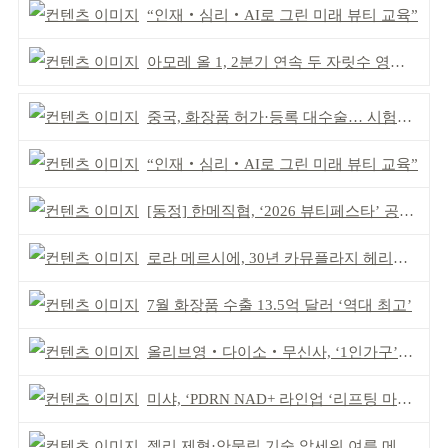
“인재‧심리‧AI로 그린 미래 뷰티 교육”
아모레 올 1, 2분기 연속 두 자릿수 영업이익률 기록
중국, 화장품 허가·등록 대수술… 시험자료 공용 허용
“인재‧심리‧AI로 그린 미래 뷰티 교육”
[동정] 한메직협, ‘2026 뷰티페스타’ 공동 주최
로라 메르시에, 30년 카뮤플라지 헤리티지 담아
7월 화장품 수출 13.5억 달러 ‘역대 최고’
올리브영‧다이소‧무신사, ‘1인가구’가 이끈다
미샤, ‘PDRN NAD+ 라인업 ‘리프팅 마스크’ 출시
젤리 제형·안묻립 기술 앞세워 여름 메이크업 시장 공략