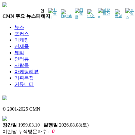
언
CMN 주요 뉴스페이지
어
뉴스
포커스
마케팅
신제품
뷰티
인터뷰
사람들
마케팅리뷰
기획특집
커뮤니티
© 2001-2025 CMN
창간일
1999.03.10
발행일
2026.08.08(토)
0
이번달 누적방문자수 :