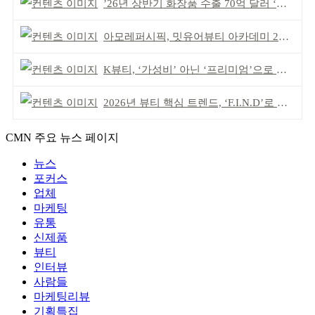
’26년 상반기 화장품 수출 70억 달러 ‘역대 최고’
아모레퍼시픽, 밋유어뷰티 아카데미 2기 발대식
K뷰티, ‘가성비’ 아닌 ‘프리미엄’으로 승부걸어야
2026년 뷰티 핵심 트렌드, ‘F.I.N.D’로 읽는다
CMN 주요 뉴스 페이지
뉴스
포커스
업체
마케팅
유통
신제품
뷰티
인터뷰
사람들
마케팅리뷰
기획특집