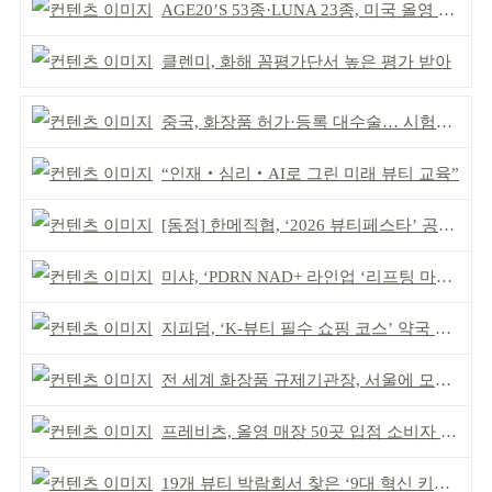
AGE20’S 53종·LUNA 23종, 미국 올영 매장 입점
클렌미, 화해 꼼평가단서 높은 평가 받아
중국, 화장품 허가·등록 대수술… 시험자료 공용 허용
“인재‧심리‧AI로 그린 미래 뷰티 교육”
[동정] 한메직협, ‘2026 뷰티페스타’ 공동 주최
미샤, ‘PDRN NAD+ 라인업 ‘리프팅 마스크’ 출시
지피덤, ‘K-뷰티 필수 쇼핑 코스’ 약국 공략
전 세계 화장품 규제기관장, 서울에 모인다
프레비츠, 올영 매장 50곳 입점 소비자 접점 강화
19개 뷰티 박람회서 찾은 ‘9대 혁신 키워드’