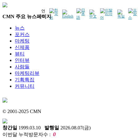
언
CMN 주요 뉴스페이지
어
뉴스
포커스
마케팅
신제품
뷰티
인터뷰
사람들
마케팅리뷰
기획특집
커뮤니티
© 2001-2025 CMN
창간일
1999.03.10
발행일
2026.08.07(금)
0
이번달 누적방문자수 :