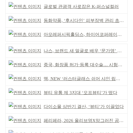
글로벌 관광객 사로잡은 K-퍼스널컬러
동화약품, ‘후시다인’ 피부장벽 관리 초점 ‘리브랜딩’
아모레퍼시픽홀딩스, 하이어코퍼레이션과 투자계약
나스, 브랜드 새 얼굴로 배우 ‘문가영’ 발탁
중국, 화장품 허가·등록 대수술… 시험자료 공용 허용
맥, NEW ‘러스터글래스 쉬어 샤인 립스틱’ 출시
뷰티 유통 제 3지대 ‘오프뷰티’가 떴다
다이소몰 상반기 결산, ‘뷰티’가 이끌었다
페리페라, 2026 올리브영X망그러진 곰 콜라보