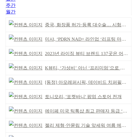
주간
월간
중국, 화장품 허가·등록 대수술… 시험자료 공용 허용
미샤, ‘PDRN NAD+ 라인업 ‘리프팅 마스크’ 출시
2023년 라이징 뷰티 브랜드 137곳은 어디?
K뷰티, ‘가성비’ 아닌 ‘프리미엄’으로 승부걸어야
[동정] 아모레퍼시픽, 데이비드 치퍼필드 초청 강연
토니모리, '포켓바니' 팝업 스토어 전개
에이페 미국 틱톡샵 최고 판매자 등급 ‘Tier 5’ 달성
젤리 제형·안묻립 기술 앞세워 여름 메이크업 시장 공략