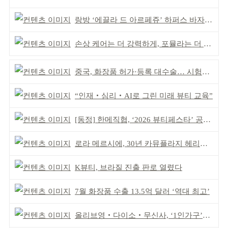
랑방 ‘에끌라 드 아르페쥬’ 하퍼스 바자 화보 공개
손상 케어는 더 강력하게, 포뮬라는 더 산뜻하게!
중국, 화장품 허가·등록 대수술… 시험자료 공용 허용
“인재‧심리‧AI로 그린 미래 뷰티 교육”
[동정] 한메직협, ‘2026 뷰티페스타’ 공동 주최
로라 메르시에, 30년 카뮤플라지 헤리티지 담아
K뷰티, 브라질 진출 판로 열렸다
7월 화장품 수출 13.5억 달러 ‘역대 최고’
올리브영‧다이소‧무신사, ‘1인가구’가 이끈다