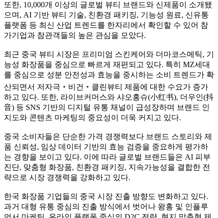
또한, 10,000개 이상의 글로벌 뷰티 브랜드와 신제품이 소개됐
으며, AI 기반 뷰티 기술, 친환경 패키징, 기능성 원료, 신유통
플랫폼 등 최신 산업 트렌드를 한자리에서 확인할 수 있어 참
가기업과 참관객들의 높은 관심을 모았다.
최근 중국 뷰티 시장은 프리미엄 스킨케어와 더마코스메틱, 기
능성 화장품을 중심으로 빠르게 재편되고 있다. 특히 MZ세대
를 중심으로 성분 안전성과 효능을 중시하는 소비 트렌드가 확
산되면서 저자극‧비건‧클린뷰티 제품에 대한 수요가 증가
하고 있다. 또한, 라이브커머스와 샤오홍슈(小红书), 더우인(抖
音) 등 SNS 기반의 디지털 유통 채널이 급성장하며 브랜드 인
지도와 콘텐츠 마케팅의 중요성이 더욱 커지고 있다.
중국 소비자들은 단순한 가격 경쟁력보다 브랜드 스토리와 제
품 신뢰성, 임상 데이터 기반의 효능 검증을 중요하게 평가하
는 경향을 보이고 있다. 이에 따라 글로벌 브랜드들은 AI 피부
진단, 맞춤형 화장품, 친환경 패키징, 지속가능성을 결합한 전
략으로 시장 경쟁력을 강화하고 있다.
한국 화장품 기업들의 중국 시장 진출 방향도 변화하고 있다.
과거 대형 유통 중심의 진출 방식에서 벗어나 왕홍 및 인플루
언서 마케팅, 온라인 플랫폼 중심의 D2C 전략, 현지 맞춤형 제