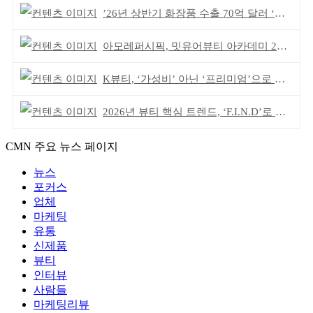
’26년 상반기 화장품 수출 70억 달러 ‘역대 최고’
아모레퍼시픽, 밋유어뷰티 아카데미 2기 발대식
K뷰티, ‘가성비’ 아닌 ‘프리미엄’으로 승부걸어야
2026년 뷰티 핵심 트렌드, ‘F.I.N.D’로 읽는다
CMN 주요 뉴스 페이지
뉴스
포커스
업체
마케팅
유통
신제품
뷰티
인터뷰
사람들
마케팅리뷰