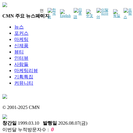
언
CMN 주요 뉴스페이지
어
뉴스
포커스
마케팅
신제품
뷰티
인터뷰
사람들
마케팅리뷰
기획특집
커뮤니티
© 2001-2025 CMN
창간일
1999.03.10
발행일
2026.08.07(금)
0
이번달 누적방문자수 :