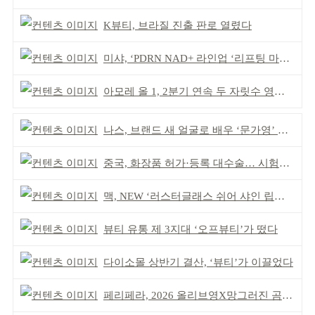
K뷰티, 브라질 진출 판로 열렸다
미샤, ‘PDRN NAD+ 라인업 ‘리프팅 마스크’ 출시
아모레 올 1, 2분기 연속 두 자릿수 영업이익률 기록
나스, 브랜드 새 얼굴로 배우 ‘문가영’ 발탁
중국, 화장품 허가·등록 대수술… 시험자료 공용 허용
맥, NEW ‘러스터글래스 쉬어 샤인 립스틱’ 출시
뷰티 유통 제 3지대 ‘오프뷰티’가 떴다
다이소몰 상반기 결산, ‘뷰티’가 이끌었다
페리페라, 2026 올리브영X망그러진 곰 콜라보