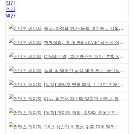
일간
주간
월간
중국, 화장품 허가·등록 대수술… 시험자료 공용 허용
한뷰직협, ‘2026 PBFS FAIR’ 공모전 심사 성료
CJ올리브영, ‘어드밴스드 더마’ 론칭 K더마 육성 박차
폭염 속 넓어진 남성 세안 루틴 ‘클렌징’ 거래액 급증
[동정] 양정호 앳홈 대표 ‘브랜드콘 26’ 강연
미샤, 일본서 재구매·맞춤형 신제품 흥행 ‘쌍끌이’
[동정] 안미려 회장, 중앙대 총동문회 ‘명예회원’ 추대
’26년 상반기 화장품 수출 70억 달러 ‘역대 최고’