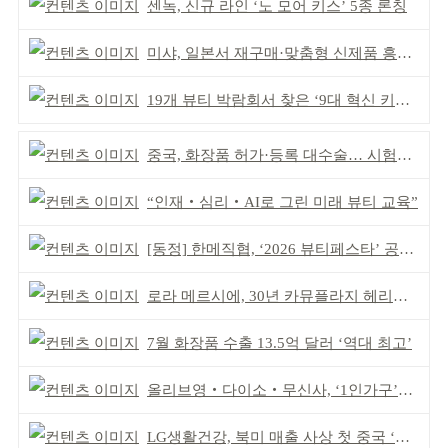
센녹, 신규 라인 ‘노 모어 키스’ 5종 론칭
미샤, 일본서 재구매·맞춤형 신제품 흥행 ‘쌍끌이’
19개 뷰티 박람회서 찾은 ‘9대 혁신 키워드’
중국, 화장품 허가·등록 대수술… 시험자료 공용 허용
“인재‧심리‧AI로 그린 미래 뷰티 교육”
[동정] 한메직협, ‘2026 뷰티페스타’ 공동 주최
로라 메르시에, 30년 카뮤플라지 헤리티지 담아
7월 화장품 수출 13.5억 달러 ‘역대 최고’
올리브영‧다이소‧무신사, ‘1인가구’가 이끈다
LG생활건강, 북미 매출 사상 첫 중국 ‘추월’