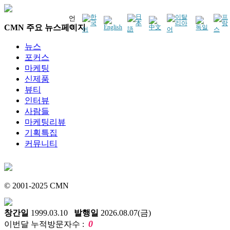
언
CMN 주요 뉴스페이지
어
뉴스
포커스
마케팅
신제품
뷰티
인터뷰
사람들
마케팅리뷰
기획특집
커뮤니티
© 2001-2025 CMN
창간일
1999.03.10
발행일
2026.08.07(금)
0
이번달 누적방문자수 :