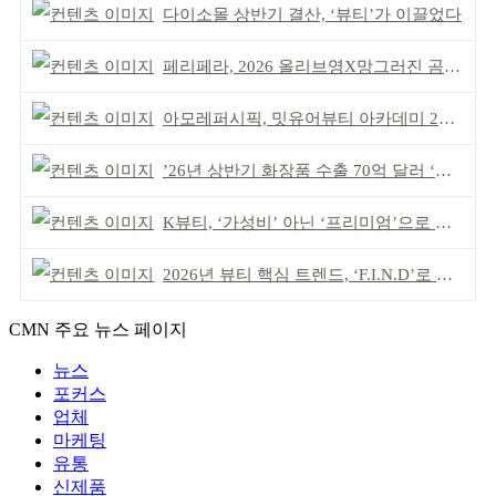
다이소몰 상반기 결산, ‘뷰티’가 이끌었다
페리페라, 2026 올리브영X망그러진 곰 콜라보
아모레퍼시픽, 밋유어뷰티 아카데미 2기 발대식
’26년 상반기 화장품 수출 70억 달러 ‘역대 최고’
K뷰티, ‘가성비’ 아닌 ‘프리미엄’으로 승부걸어야
2026년 뷰티 핵심 트렌드, ‘F.I.N.D’로 읽는다
CMN 주요 뉴스 페이지
뉴스
포커스
업체
마케팅
유통
신제품