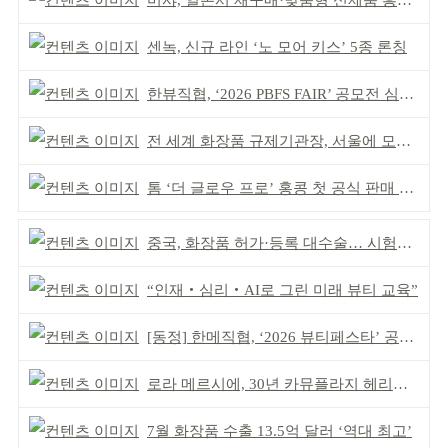
미샤, 일본서 재구매·맞춤형 신제품 흥행 ‘쌍끌이’
센녹, 신규 라인 ‘노 모어 키스’ 5종 론칭
한뷰직협, ‘2026 PBFS FAIR’ 공모전 심사 성료
전 세계 화장품 규제기관장, 서울에 모인다
톰 ‘더 글로우 프로’ 홍콩 첫 공식 판매 완판
중국, 화장품 허가·등록 대수술… 시험자료 공용 허용
“인재‧심리‧AI로 그린 미래 뷰티 교육”
[동정] 한메직협, ‘2026 뷰티페스타’ 공동 주최
로라 메르시에, 30년 카뮤플라지 헤리티지 담아
7월 화장품 수출 13.5억 달러 ‘역대 최고’