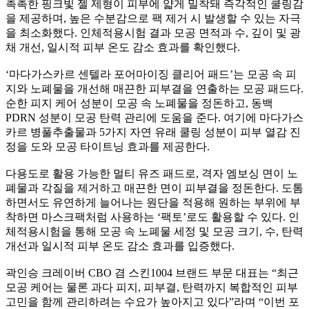
촉촉한 핑크빛 젤 제형이 피부에 얇게 밀착돼 즉각적인 쿨링감
을 제공하며, 높은 수분감으로 팩 제거 시 발생할 수 있는 자극
을 최소화했다. 인체적용시험 결과 모공 면적과 수, 깊이 및 광
채 개선, 일시적 피부 온도 감소 효과를 확인했다.
‘마다가스카르 센텔라 포어마이징 클리어 패드’는 모공 속 피
지와 노폐물을 개선해 매끈한 피부결을 연출하는 모공 패드다.
순한 피지 케어 성분이 모공 속 노폐물을 정돈하고, 동백
PDRN 성분이 모공 탄력 관리에 도움을 준다. 여기에 마다가스
카르 병풀추출물과 5가지 자연 유래 쿨링 성분이 피부 열감 진
정을 도와 모공 타이트닝 효과를 제공한다.
다용도로 활용 가능한 멀티 유즈 패드로, 격자 엠보싱 면이 노
폐물과 각질을 제거하고 매끈한 면이 피부결을 정돈한다. 도톰
하면서도 유연하게 늘어나는 원단을 적용해 원하는 부위에 부
착하면 마스크팩처럼 사용하는 ‘팩토’로도 활용할 수 있다. 인
체적용시험을 통해 모공 속 노폐물 세정 및 모공 크기, 수, 탄력
개선과 일시적 피부 온도 감소 효과를 입증했다.
곽인승 크레이버 CBO 겸 스킨1004 브랜드 부문 대표는 “최근
모공 케어는 물론 과다 피지, 피부결, 탄력까지 복합적인 피부
고민을 함께 관리하려는 수요가 높아지고 있다”라며 “이번 포