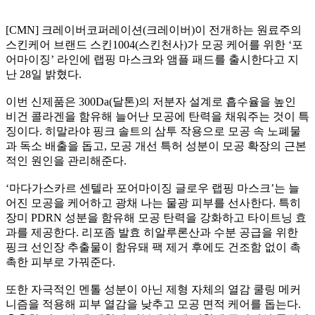
[CMN] 크레이버코퍼레이션(크레이버)이 전개하는 원료주의
스킨케어 브랜드 스킨1004(스킨천사)가 모공 케어를 위한 ‘포
어마이징’ 라인에 랩핑 마스크와 앰플 패드를 출시한다고 지
난 28일 밝혔다.
이번 신제품은 300Da(달톤)의 저분자 설계로 흡수율을 높인
비건 콜라겐을 함유해 늘어난 모공에 탄력을 채워주는 것이 특
징이다. 히말라야 핑크 솔트의 삼투 작용으로 모공 속 노폐물
과 독소 배출을 돕고, 모공 개선 특허 성분이 모공 확장의 근본
적인 원인을 관리해준다.
‘마다가스카르 센텔라 포어마이징 글로우 랩핑 마스크’는 늘
어진 모공을 케어하고 광채 나는 물광 피부를 선사한다. 특히
장미 PDRN 성분을 함유해 모공 탄력을 강화하고 타이트닝 효
과를 제공한다. 리포좀 발효 히알루론산과 수분 공급을 위한
핑크 선인장 추출물이 함유돼 팩 제거 후에도 건조함 없이 촉
촉한 피부로 가꿔준다.
또한 자극적인 멘톨 성분이 아닌 제형 자체의 열감 쿨링 메커
니즘을 적용해 피부 열감을 낮추고 모공 면적 케어를 돕는다.