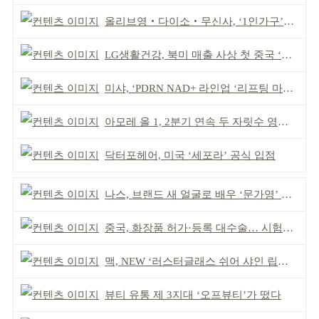
올리브영‧다이소‧무신사, ‘1인가구’가 이끈다
LG생활건강, 북미 매출 사상 첫 중국 ‘추월’
미샤, ‘PDRN NAD+ 라인업 ‘리프팅 마스크’ 출시
아모레 올 1, 2분기 연속 두 자릿수 영업이익률 기록
닥터포헤어, 미국 ‘세포라’ 공식 입점
나스, 브랜드 새 얼굴로 배우 ‘문가영’ 발탁
중국, 화장품 허가·등록 대수술… 시험자료 공용 허용
맥, NEW ‘러스터글래스 쉬어 샤인 립스틱’ 출시
뷰티 유통 제 3지대 ‘오프뷰티’가 떴다