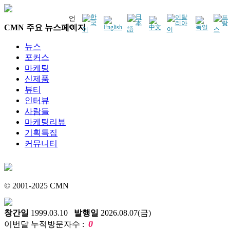
언
CMN 주요 뉴스페이지
어
뉴스
포커스
마케팅
신제품
뷰티
인터뷰
사람들
마케팅리뷰
기획특집
커뮤니티
© 2001-2025 CMN
창간일
1999.03.10
발행일
2026.08.07(금)
0
이번달 누적방문자수 :