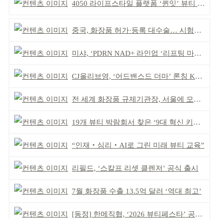
4050 라이프스타일 플랫폼 ‘퀸잇’ 뷰티 성장세
중국, 화장품 허가·등록 대수술… 시험자료 공용 허용
미샤, ‘PDRN NAD+ 라인업 ‘리프팅 마스크’ 출시
CJ올리브영, ‘어드밴스드 더마’ 론칭 K더마 육성 박차
전 세계 화장품 규제기관장, 서울에 모인다
19개 뷰티 박람회서 찾은 ‘9대 혁신 키워드’
“인재‧심리‧AI로 그린 미래 뷰티 교육”
리필드, ‘스칼프 리셋 클렌저’ 공식 출시
7월 화장품 수출 13.5억 달러 ‘역대 최고’
[동정] 한메직협, ‘2026 뷰티페스타’ 공동 주최