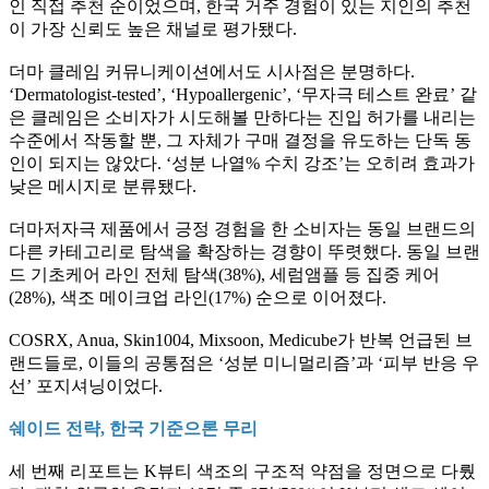
인 직접 추천 순이었으며, 한국 거주 경험이 있는 지인의 추천
이 가장 신뢰도 높은 채널로 평가됐다.
더마 클레임 커뮤니케이션에서도 시사점은 분명하다.
‘Dermatologist-tested’, ‘Hypoallergenic’, ‘무자극 테스트 완료’ 같
은 클레임은 소비자가 시도해볼 만하다는 진입 허가를 내리는
수준에서 작동할 뿐, 그 자체가 구매 결정을 유도하는 단독 동
인이 되지는 않았다. ‘성분 나열% 수치 강조’는 오히려 효과가
낮은 메시지로 분류됐다.
더마저자극 제품에서 긍정 경험을 한 소비자는 동일 브랜드의
다른 카테고리로 탐색을 확장하는 경향이 뚜렷했다. 동일 브랜
드 기초케어 라인 전체 탐색(38%), 세럼앰플 등 집중 케어
(28%), 색조 메이크업 라인(17%) 순으로 이어졌다.
COSRX, Anua, Skin1004, Mixsoon, Medicube가 반복 언급된 브
랜드들로, 이들의 공통점은 ‘성분 미니멀리즘’과 ‘피부 반응 우
선’ 포지셔닝이었다.
쉐이드 전략, 한국 기준으론 무리
세 번째 리포트는 K뷰티 색조의 구조적 약점을 정면으로 다뤘