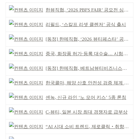
한뷰직협, ‘2026 PBFS FAIR’ 공모전 심사 성료
리필드, ‘스칼프 리셋 클렌저’ 공식 출시
[동정] 한메직협, ‘2026 뷰티페스타’ 공동 주최
중국, 화장품 허가·등록 대수술… 시험자료 공용 허용
[동정] 한메직협, 베트남뷰티비즈니스협회와 MOU
한국콜마, 해양 산호 안전성 검증 체계 구축
센녹, 신규 라인 ‘노 모어 키스’ 5종 론칭
C-뷰티, 일본 시장 최대 경쟁자로 급부상
“AI 시대 소비 트렌드, 제로클릭‧취향표출‧아날로그”