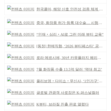
한국콜마, 해양 산호 안전성 검증 체계 구축
중국, 화장품 허가·등록 대수술… 시험자료 공용 허용
“인재‧심리‧AI로 그린 미래 뷰티 교육”
[동정] 한메직협, ‘2026 뷰티페스타’ 공동 주최
로라 메르시에, 30년 카뮤플라지 헤리티지 담아
7월 화장품 수출 13.5억 달러 ‘역대 최고’
올리브영‧다이소‧무신사, ‘1인가구’가 이끈다
글로벌 관광객 사로잡은 K-퍼스널컬러
K뷰티, 브라질 진출 판로 열렸다