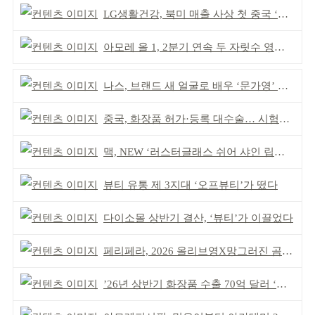
LG생활건강, 북미 매출 사상 첫 중국 ‘추월’
아모레 올 1, 2분기 연속 두 자릿수 영업이익률 기록
나스, 브랜드 새 얼굴로 배우 ‘문가영’ 발탁
중국, 화장품 허가·등록 대수술… 시험자료 공용 허용
맥, NEW ‘러스터글래스 쉬어 샤인 립스틱’ 출시
뷰티 유통 제 3지대 ‘오프뷰티’가 떴다
다이소몰 상반기 결산, ‘뷰티’가 이끌었다
페리페라, 2026 올리브영X망그러진 곰 콜라보
’26년 상반기 화장품 수출 70억 달러 ‘역대 최고’