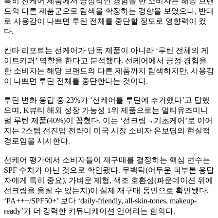
특히 선케어 제품에서 긍정적인 경험을 한 소비자는 해당 브랜
드의 다른 제품군으로 탐색을 확장하는 경향을 보였으나, 반대
로 사용감이 나쁘면 루틴 전체를 중단할 정도로 영향력이 컸
다.
칸타 리포트는 선케어가 단독 제품이 아니라 ‘루틴 전체의 게
이트키퍼’ 역할을 한다고 분석했다. 선케어에서 긍정 경험을
한 소비자는 해당 브랜드의 다른 제품까지 탐색하지만, 사용감
이 나쁘면 루틴 전체를 중단한다는 것이다.
루틴 변화 응답 중 23%가 ‘선케어를 루틴에 추가했다’고 답했
으며, K뷰티 해외 성장 가능성 1위 제품으로는 멀티유즈미니
멀 루틴 제품(40%)이 꼽혔다. 이는 ‘선크림→기초케어’로 이어
지는 2스텝 선진입 전략이 미국 시장 소비자 온보딩의 현실적
경로임을 시사한다.
선케어 평가에서 소비자들이 재구매를 결정하는 핵심 변수는
SPF 수치가 아닌 것으로 확인됐다. 무백탁(어두운 피부톤 응답
자에게 특히 중요), 가벼운 제형, 색조 호환성(파운데이션 위에
선크림을 올릴 수 있는지)이 실제 재구매 동인으로 확인됐다.
‘PA+++/SPF50+’ 보다 ‘daily-friendly, all-skin-tones, makeup-
ready’가 더 강력한 커뮤니케이션 언어라는 함의다.