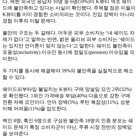
다. 재한 외국인 응답자 10명 중 6명(59%)이 K뷰티 색조 쉐이
드에 불만족하고 있다는 사실이 확인됐다. 주목할 점은 이들이
K뷰티를 이미 경험한 소비자라는 것이다. 진입 장벽이 아니라
경험 이후의 이탈 문제다.
불만의 구조는 두 갈래다. 어두운 피부 소비자는 ‘내 쉐이드 자
체가 없다’고 말하는 반면, 밝은 올리브 피부 소비자는 ‘쉐이드
는 있지만 언더톤이 맞지 않는다’고 말한다. 쉐이드 불만족이
포용성(inclusivity) 이슈인 동시에 정밀도(pression) 이슈임을 의
미한다.
두 가지를 동시에 해결해야 59%의 불만족을 실질적으로 해소
할 수 있다.
쉐이드피부타입 불일치는 K뷰티 구매 망설임 요인 2위(32%)
로 확인됐다. 1위인 가격배송 부담(40%) 다음으로 강한 구매
전환 저해 요인이다. 언어 장벽(5%), 루틴 복잡성(11%), 성분
이해 어려움(11%)을 압도한다.
백인 8명, 흑인 6명으로 구성된 불만족 18명의 인종 분포는 쉐
이드 문제가 특정 소비자군이 아닌, 주류 시장 전반의 장벽임
을 보여준다.