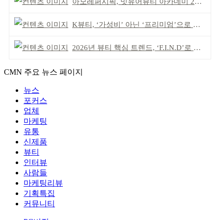
아모레퍼시픽, 밋유어뷰티 아카데미 2기 발대식
K뷰티, ‘가성비’ 아닌 ‘프리미엄’으로 승부걸어야
2026년 뷰티 핵심 트렌드, ‘F.I.N.D’로 읽는다
CMN 주요 뉴스 페이지
뉴스
포커스
업체
마케팅
유통
신제품
뷰티
인터뷰
사람들
마케팅리뷰
기획특집
커뮤니티