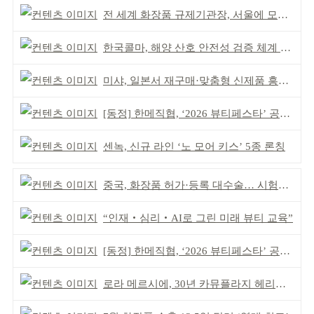
전 세계 화장품 규제기관장, 서울에 모인다
한국콜마, 해양 산호 안전성 검증 체계 구축
미샤, 일본서 재구매·맞춤형 신제품 흥행 ‘쌍끌이’
[동정] 한메직협, ‘2026 뷰티페스타’ 공동 주최
센녹, 신규 라인 ‘노 모어 키스’ 5종 론칭
중국, 화장품 허가·등록 대수술… 시험자료 공용 허용
“인재‧심리‧AI로 그린 미래 뷰티 교육”
[동정] 한메직협, ‘2026 뷰티페스타’ 공동 주최
로라 메르시에, 30년 카뮤플라지 헤리티지 담아