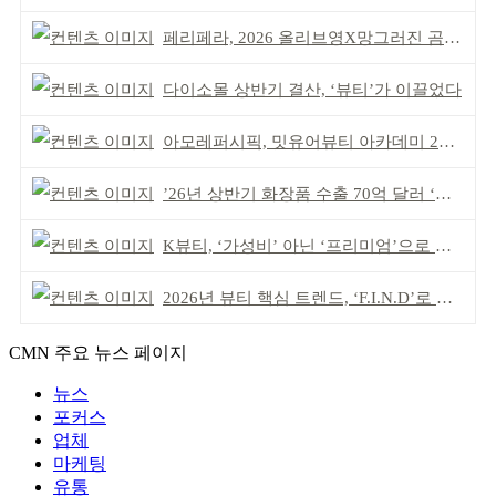
페리페라, 2026 올리브영X망그러진 곰 콜라보
다이소몰 상반기 결산, ‘뷰티’가 이끌었다
아모레퍼시픽, 밋유어뷰티 아카데미 2기 발대식
’26년 상반기 화장품 수출 70억 달러 ‘역대 최고’
K뷰티, ‘가성비’ 아닌 ‘프리미엄’으로 승부걸어야
2026년 뷰티 핵심 트렌드, ‘F.I.N.D’로 읽는다
CMN 주요 뉴스 페이지
뉴스
포커스
업체
마케팅
유통