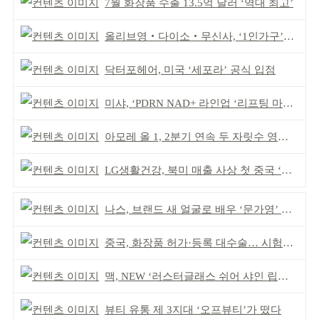
7월 화장품 수출 13.5억 달러 ‘역대 최고’
올리브영‧다이소‧무신사, ‘1인가구’가 이끈다
닥터포헤어, 미국 ‘세포라’ 공식 입점
미샤, ‘PDRN NAD+ 라인업 ‘리프팅 마스크’ 출시
아모레 올 1, 2분기 연속 두 자릿수 영업이익률 기록
LG생활건강, 북미 매출 사상 첫 중국 ‘추월’
나스, 브랜드 새 얼굴로 배우 ‘문가영’ 발탁
중국, 화장품 허가·등록 대수술… 시험자료 공용 허용
맥, NEW ‘러스터글래스 쉬어 샤인 립스틱’ 출시
뷰티 유통 제 3지대 ‘오프뷰티’가 떴다