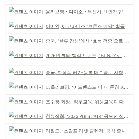
올리브영‧다이소‧무신사, ‘1인가구’가 이끈다
이미인, 에코바디스 ‘브론즈 메달’ 획득
중국, ‘한류 감성’에서 ‘효능 검증’으로 중심 이동
2026년 뷰티 핵심 트렌드, ‘F.I.N.D’로 읽는다
중국, 화장품 허가·등록 대수술… 시험자료 공용 허용
CJ올리브영, ‘어드밴스드 더마’ 론칭 K더마 육성 박차
조수경 회장 “직무교육, 위생교육과 다르다”
한뷰직협, ‘2026 PBFS FAIR’ 공모전 심사 성료
리필드, ‘스칼프 리셋 클렌저’ 공식 출시