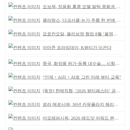
오브제, 정용화 홍콩 모델 발탁 중화권 공략 강화
클라랑스, 다크서클·눈가 주름 한 번에 더블 케어
모로칸오일, 올리브영 협업 8월 ‘올영픽’ 선정
아마존 프라임데이, K뷰티가 이끈다
중국, 화장품 허가·등록 대수술… 시험자료 공용 허용
“인재‧심리‧AI로 그린 미래 뷰티 교육”
[동정] 한메직협, ‘2026 뷰티페스타’ 공동 주최
로라 메르시에, 30년 카뮤플라지 헤리티지 담아
아모레퍼시픽, 2026 레드닷 어워드 본상 2개 수상