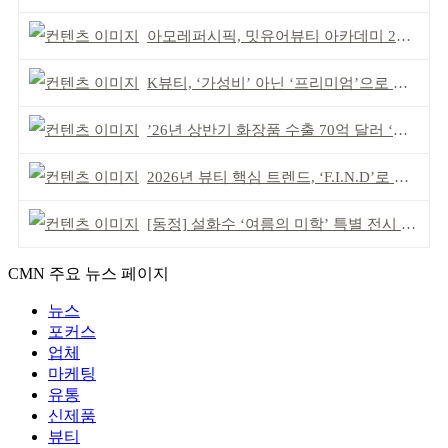
아모레퍼시픽, 밋유어뷰티 아카데미 2기 발대식
K뷰티, ‘가성비’ 아닌 ‘프리미엄’으로 승부걸어야
’26년 상반기 화장품 수출 70억 달러 ‘역대 최고’
2026년 뷰티 핵심 트렌드, ‘F.I.N.D’로 읽는다
[동정] 설화수 ‘여름의 미학’ 특별 전시 개최
CMN 주요 뉴스 페이지
뉴스
포커스
업체
마케팅
유통
신제품
뷰티