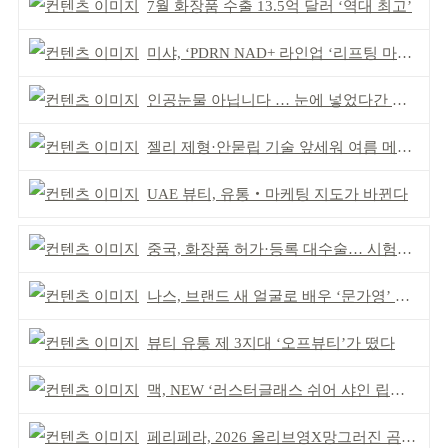
7월 화장품 수출 13.5억 달러 ‘역대 최고’
미샤, ‘PDRN NAD+ 라인업 ‘리프팅 마스크’ 출시
인공눈물 아닙니다 … 눈에 넣었다간 각막 손상
젤리 제형·안묻립 기술 앞세워 여름 메이크업 시장 공략
UAE 뷰티, 유통‧마케팅 지도가 바뀐다
중국, 화장품 허가·등록 대수술… 시험자료 공용 허용
나스, 브랜드 새 얼굴로 배우 ‘문가영’ 발탁
뷰티 유통 제 3지대 ‘오프뷰티’가 떴다
맥, NEW ‘러스터글래스 쉬어 샤인 립스틱’ 출시
페리페라, 2026 올리브영X망그러진 곰 콜라보