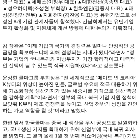
영구 대표) ▲네패스(이창우 대표) ▲대한전선(송종민 대표)
▲성우하이텍(조성현 부회장) ▲한화엔진(김종서 대표) ▲태
성(진창만 전무) ▲자화전자(김찬용 대표) 등 유턴기업으로 선
정된 8개 기업 관계자들이 참석했다. 간담회에서는 유턴기업
투자 활성화 및 지원체계 개선 방향에 대한 논의가 이뤄졌다.
김 장관은 “이제 기업과 국가의 경쟁력은 얼마나 안정적인 공
급망을 확보하느냐에 의해 결정되는 시대가 됐다”라면서 “정
부는 기업의 국내복귀와 지방투자가 가장 합리적이고 매력적
인 선택이 될 수 있도록 적극 지원하겠다”라고 강조했다.
윤상현 콜마그룹 부회장은 “전 세계적으로 ‘메이드 인 코리아’
K뷰티의 위상이 높아진 만큼, 글로벌 수요에 적극 대응하기 위
해 기초화장품 생산기지가 있는 세종시를 거점으로 생산 역량
을 강화할 계획”이라면서 “정부의 국내 복귀 기업 지원 정책에
발맞춰 K뷰티 제조 경쟁력을 높이고, 산업 전반의 성장을 견인
하는 가교 역할을 할 것”이라고 말했다.
한편 앞서 한국콜마는 중국 내 생산을 우시 공장으로 일원화하
고, 국내 생산 기지를 확대하기 위해 산업부에 국내 복귀 의사
를 밝혔다. 그 결과 올해 1월 첫 번째 리쇼어링(국내 복귀) 기업