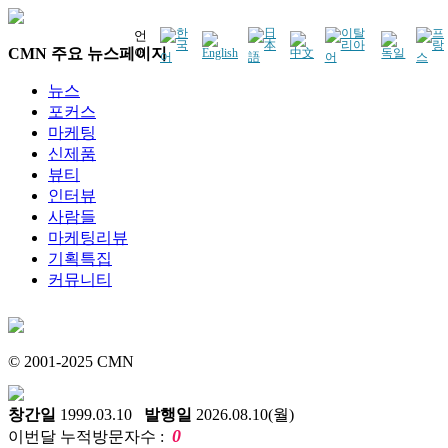
언
CMN 주요 뉴스페이지
어
뉴스
포커스
마케팅
신제품
뷰티
인터뷰
사람들
마케팅리뷰
기획특집
커뮤니티
© 2001-2025 CMN
창간일
1999.03.10
발행일
2026.08.10(월)
0
이번달 누적방문자수 :