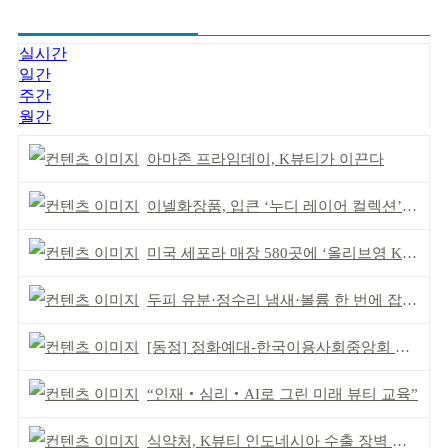
실시간
일간
주간
월간
아마존 프라임데이, K뷰티가 이끈다
이넬화장품, 입큰 ‘누디 레이어 컬렉션’ 출시
미국 세포라 매장 580곳에 ‘올리브영 K뷰티에딧’ 론칭
두피 유분·정수리 냄새·볼륨 한 번에 잡는다
[동정] 정화예대-한국이용사회중앙회 업무협약
“인재‧심리‧AI로 그린 미래 뷰티 교육”
식약처, K뷰티 인도네시아 수출 장벽 완화 성과