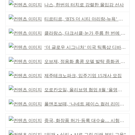
나스, 한번의 터치로 강렬한 몰입감 선사
티르티르, ‘BTS 더 시티 아리랑-뉴욕’ 참여
클라랑스, 다크서클·눈가 주름 한 번에 더블 케어
‘더 글로우 시그니처’ 미국 틱톡샵 디바이스 부문 1위
오브제, 정용화 홍콩 모델 발탁 중화권 공략 강화
제주테크노파크, 입주기업 15개사 모집
모로칸오일, 올리브영 협업 8월 ‘올영픽’ 선정
폴앤조보떼, ‘나네트 페이스 컬러 리미티드’ 출시
중국, 화장품 허가·등록 대수술… 시험자료 공용 허용
“인재‧심리‧AI로 그린 미래 뷰티 교육”