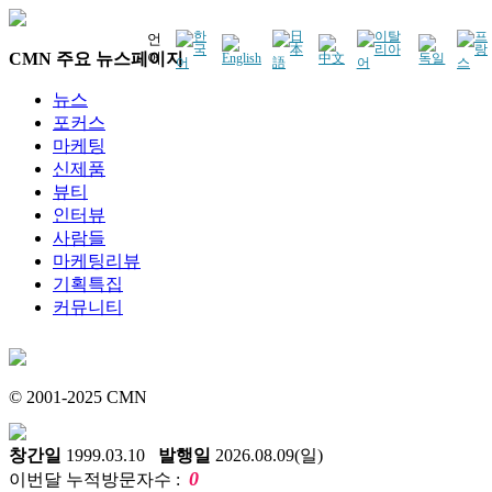
언
CMN 주요 뉴스페이지
어
뉴스
포커스
마케팅
신제품
뷰티
인터뷰
사람들
마케팅리뷰
기획특집
커뮤니티
© 2001-2025 CMN
창간일
1999.03.10
발행일
2026.08.09(일)
0
이번달 누적방문자수 :