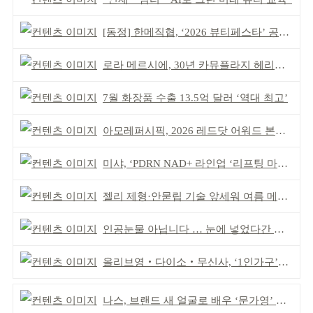
[동정] 한메직협, ‘2026 뷰티페스타’ 공동 주최
로라 메르시에, 30년 카뮤플라지 헤리티지 담아
7월 화장품 수출 13.5억 달러 ‘역대 최고’
아모레퍼시픽, 2026 레드닷 어워드 본상 2개 수상
미샤, ‘PDRN NAD+ 라인업 ‘리프팅 마스크’ 출시
젤리 제형·안묻립 기술 앞세워 여름 메이크업 시장 공략
인공눈물 아닙니다 … 눈에 넣었다간 각막 손상
올리브영‧다이소‧무신사, ‘1인가구’가 이끈다
나스, 브랜드 새 얼굴로 배우 ‘문가영’ 발탁