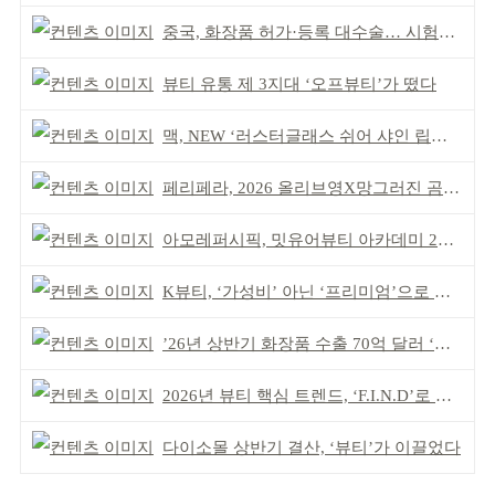
중국, 화장품 허가·등록 대수술… 시험자료 공용 허용
뷰티 유통 제 3지대 ‘오프뷰티’가 떴다
맥, NEW ‘러스터글래스 쉬어 샤인 립스틱’ 출시
페리페라, 2026 올리브영X망그러진 곰 콜라보
아모레퍼시픽, 밋유어뷰티 아카데미 2기 발대식
K뷰티, ‘가성비’ 아닌 ‘프리미엄’으로 승부걸어야
’26년 상반기 화장품 수출 70억 달러 ‘역대 최고’
2026년 뷰티 핵심 트렌드, ‘F.I.N.D’로 읽는다
다이소몰 상반기 결산, ‘뷰티’가 이끌었다