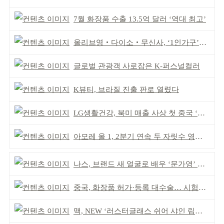
7월 화장품 수출 13.5억 달러 ‘역대 최고’
올리브영‧다이소‧무신사, ‘1인가구’가 이끈다
글로벌 관광객 사로잡은 K-퍼스널컬러
K뷰티, 브라질 진출 판로 열렸다
LG생활건강, 북미 매출 사상 첫 중국 ‘추월’
아모레 올 1, 2분기 연속 두 자릿수 영업이익률 기록
나스, 브랜드 새 얼굴로 배우 ‘문가영’ 발탁
중국, 화장품 허가·등록 대수술… 시험자료 공용 허용
맥, NEW ‘러스터글래스 쉬어 샤인 립스틱’ 출시