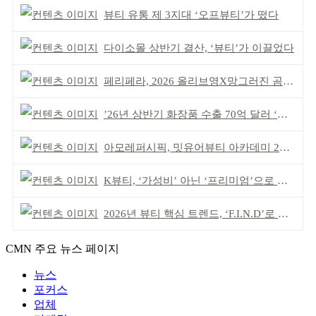
뷰티 유통 제 3지대 ‘오프뷰티’가 떴다
다이소몰 상반기 결산, ‘뷰티’가 이끌었다
페리페라, 2026 올리브영X망그러진 곰 콜라보
’26년 상반기 화장품 수출 70억 달러 ‘역대 최고’
아모레퍼시픽, 밋유어뷰티 아카데미 2기 발대식
K뷰티, ‘가성비’ 아닌 ‘프리미엄’으로 승부걸어야
2026년 뷰티 핵심 트렌드, ‘F.I.N.D’로 읽는다
CMN 주요 뉴스 페이지
뉴스
포커스
업체