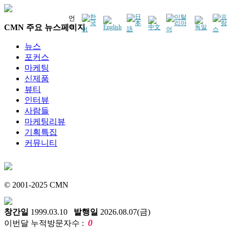
언
CMN 주요 뉴스페이지
어
뉴스
포커스
마케팅
신제품
뷰티
인터뷰
사람들
마케팅리뷰
기획특집
커뮤니티
© 2001-2025 CMN
창간일
1999.03.10
발행일
2026.08.07(금)
0
이번달 누적방문자수 :