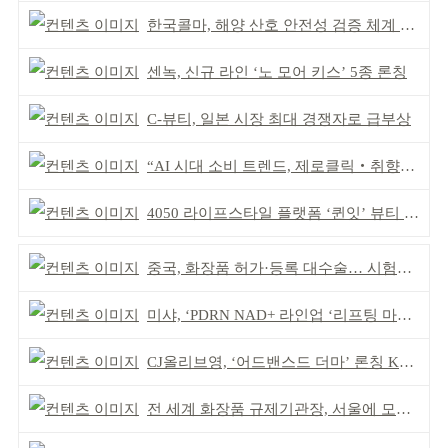
한국콜마, 해양 산호 안전성 검증 체계 구축
센녹, 신규 라인 ‘노 모어 키스’ 5종 론칭
C-뷰티, 일본 시장 최대 경쟁자로 급부상
“AI 시대 소비 트렌드, 제로클릭‧취향표출‧아날로그”
4050 라이프스타일 플랫폼 ‘퀸잇’ 뷰티 성장세
중국, 화장품 허가·등록 대수술… 시험자료 공용 허용
미샤, ‘PDRN NAD+ 라인업 ‘리프팅 마스크’ 출시
CJ올리브영, ‘어드밴스드 더마’ 론칭 K더마 육성 박차
전 세계 화장품 규제기관장, 서울에 모인다