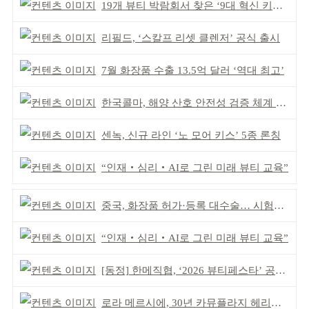
19개 뷰티 박람회서 찾은 ‘9대 혁신 키워드’
리필드, ‘스칼프 리셋 클렌저’ 공식 출시
7월 화장품 수출 13.5억 달러 ‘역대 최고’
한국콜마, 해양 산호 안전성 검증 체계 구축
센녹, 신규 라인 ‘노 모어 키스’ 5종 론칭
“인재‧심리‧AI로 그린 미래 뷰티 교육”
중국, 화장품 허가·등록 대수술… 시험자료 공용 허용
“인재‧심리‧AI로 그린 미래 뷰티 교육”
[동정] 한메직협, ‘2026 뷰티페스타’ 공동 주최
로라 메르시에, 30년 카뮤플라지 헤리티지 담아