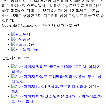
‘헬로키티 미미 자매의 매끈한 피부 비결’로 패키지를 꾸민 프
레쉬 모이스춰 스크럽워시는 비타민C 성분으로 피부를 매끈
하고 촉촉하게 가꿔주는 보디워시다. 이번 기획세트는 본품
400ml 2개로 구성했으며, 헬로키티 헤어 고정시트를 굿즈로 증
정한다.
Copyright ⓒ cmn.co.kr, 무단 전재 및 재배포 금지
관련기사 리스트
일리윤, 글로벌 캐릭터 ‘몬치치’ 협업 기
획 출시
마몽드·프리메라·일리윤, 영국 ‘부츠’ 공
식 입점
[동정] 오설록, 헬로키티 컬래버 에디션
출시
더마 보습 일리윤, 3세대 ‘세라마이드 아
토’ 라인 출시