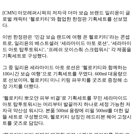
[CMN] 아모레퍼시픽의 저자극 더마 보습 브랜드 일리윤이 글
로벌 캐릭터 ‘헬로키티’와 협업한 한정판 기획세트를 선보였
다.
이번 한정판은 ‘민감 보습 랜드에 여행 온 헬로키티’라는 콘셉
트로, 일리윤의 베스트셀러 ‘세라마이드 아토 로션’, ‘세라마이
드 아토 탑투토워시’, ‘프레쉬 모이스춰 스크럽워시’ 각 제품을
기획세트로 구성했다.
그 중 일리윤 세라마이드 아토 로션은 ‘헬로키티와 함께하는
100시간 보습 여행’으로 기획세트를 꾸몄다. 600ml 대용량으
로 선보이며, 헬로키티 미니 키링 파우치를 굿즈로 증정해 소
장 가치를 더했다.
‘헬로키티 뽀오얀 피부 비결’로 기획세트를 꾸민 세라마이드
아토 탑투토워시는 머리부터 발끝까지 하나로 세정 가능한 저
자극 약산성 워시다. 본품 500ml 용량에 리필 500ml를 더한 알
뜰 세트로 구성했으며, 헬로키티 상징인 레드리본 헤어 고정시
트를 굿즈로 담았다.