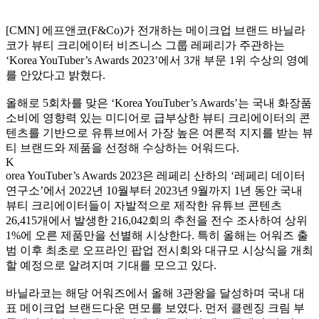
[CMN]
에프앤코
(F&Co)
가 전개하는 메이크업 브랜드 바닐라
코가 뷰티 크리에이터 비즈니스 그룹 레페리가 주관하는
‘Korea YouTuber’s Awards 2023’
에서
3
개 부문
1
위 수상의 영예
를 안았다고 밝혔다
.
올해로
5
회차를 맞은
‘Korea YouTuber’s Awards’
는 국내 화장품
소비에 영향력 있는 미디어로 급부상한 뷰티 크리에이터의 콘
텐츠를 기반으로 유튜브에서 가장 높은 여론적 지지를 받는 뷰
티 브랜드와 제품을 선정해 수상하는 어워드다
.
K
orea YouTuber’s Awards 2023
은 레페리 산하의
‘
레페리 데이터
연구소
’
에서
2022
년
10
월부터
2023
년
9
월까지
1
년 동안 국내
뷰티 크리에이터들이 자발적으로 제작한 유튜브 콘텐츠
26,415
개에서 발생한
216,042
회의 추천을 전수 조사하여 상위
1%
에 오른 제품만을 선별해 시상한다
.
특히 올해는 어워즈 출
범 이후 최초로 오프라인 팝업 전시회와 대규모 시상식을 개최
할 예정으로 알려지며 기대를 모으고 있다
.
바닐라코는 해당 어워즈에서 올해
3
관왕을 달성하며 국내 대
표 메이크업 브랜드다운 면모를 보였다
.
먼저 클렌징 크림 부