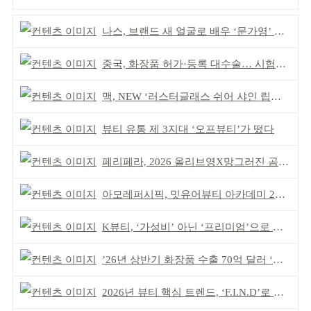
나스, 브랜드 새 얼굴로 배우 ‘문가영’ 발탁
중국, 화장품 허가·등록 대수술… 시험자료 공용 허용
맥, NEW ‘러스터글래스 쉬어 샤인 립스틱’ 출시
뷰티 유통 제 3지대 ‘오프뷰티’가 떴다
페리페라, 2026 올리브영X망그러진 곰 콜라보
아모레퍼시픽, 밋유어뷰티 아카데미 2기 발대식
K뷰티, ‘가성비’ 아닌 ‘프리미엄’으로 승부걸어야
’26년 상반기 화장품 수출 70억 달러 ‘역대 최고’
2026년 뷰티 핵심 트렌드, ‘F.I.N.D’로 읽는다