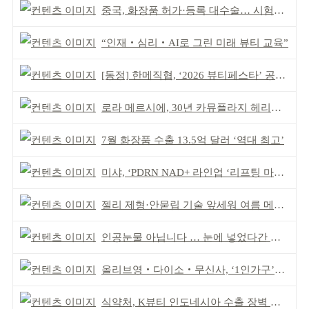
중국, 화장품 허가·등록 대수술… 시험자료 공용 허용
“인재‧심리‧AI로 그린 미래 뷰티 교육”
[동정] 한메직협, ‘2026 뷰티페스타’ 공동 주최
로라 메르시에, 30년 카뮤플라지 헤리티지 담아
7월 화장품 수출 13.5억 달러 ‘역대 최고’
미샤, ‘PDRN NAD+ 라인업 ‘리프팅 마스크’ 출시
젤리 제형·안묻립 기술 앞세워 여름 메이크업 시장 공략
인공눈물 아닙니다 … 눈에 넣었다간 각막 손상
올리브영‧다이소‧무신사, ‘1인가구’가 이끈다
식약처, K뷰티 인도네시아 수출 장벽 완화 성과