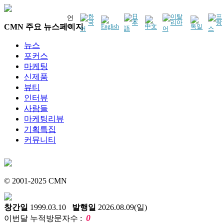
언
CMN 주요 뉴스페이지
어
뉴스
포커스
마케팅
신제품
뷰티
인터뷰
사람들
마케팅리뷰
기획특집
커뮤니티
© 2001-2025 CMN
창간일
1999.03.10
발행일
2026.08.09(일)
0
이번달 누적방문자수 :