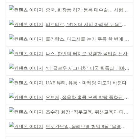
중국, 화장품 허가·등록 대수술… 시험자료 공용 허용
티르티르, ‘BTS 더 시티 아리랑-뉴욕’ 참여
클라랑스, 다크서클·눈가 주름 한 번에 더블 케어
나스, 한번의 터치로 강렬한 몰입감 선사
‘더 글로우 시그니처’ 미국 틱톡샵 디바이스 부문 1위
UAE 뷰티, 유통‧마케팅 지도가 바뀐다
오브제, 정용화 홍콩 모델 발탁 중화권 공략 강화
조수경 회장 “직무교육, 위생교육과 다르다”
모로칸오일, 올리브영 협업 8월 ‘올영픽’ 선정