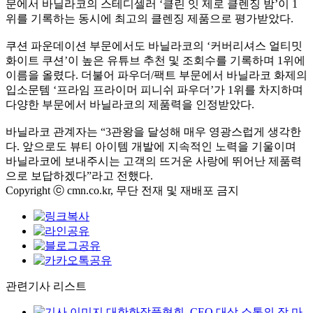
문에서 바닐라코의 스테디셀러
‘
클린 잇 제로 클렌징 밤
’
이
1
위를 기록하는 동시에 최고의 클렌징 제품으로 평가받았다
.
쿠션 파운데이션 부문에서도 바닐라코의
‘
커버리셔스 얼티밋
화이트 쿠션
’
이 높은 유튜브 추천 및 조회수를 기록하며
1
위에
이름을 올렸다
.
더불어 파우더
/
팩트 부문에서 바닐라코 화제의
입소문템
‘
프라임 프라이머 피니쉬 파우더
’
가
1
위를 차지하며
다양한 부문에서 바닐라코의 제품력을 인정받았다
.
바닐라코 관계자는
“3
관왕을 달성해 매우 영광스럽게 생각한
다
.
앞으로도 뷰티 아이템 개발에 지속적인 노력을 기울이며
바닐라코에 보내주시는 고객의 뜨거운 사랑에 뛰어난 제품력
으로 보답하겠다
”
라고 전했다
.
Copyright ⓒ cmn.co.kr, 무단 전재 및 재배포 금지
관련기사 리스트
대한화장품협회, CEO 대상 소통의 장 마