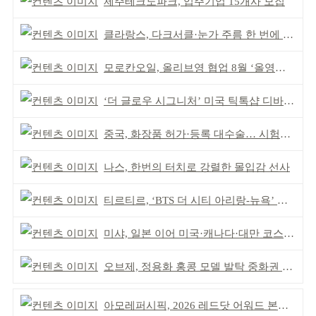
제주테크노파크, 입주기업 15개사 모집
클라랑스, 다크서클·눈가 주름 한 번에 더블 케어
모로칸오일, 올리브영 협업 8월 ‘올영픽’ 선정
‘더 글로우 시그니처’ 미국 틱톡샵 디바이스 부문 1위
중국, 화장품 허가·등록 대수술… 시험자료 공용 허용
나스, 한번의 터치로 강렬한 몰입감 선사
티르티르, ‘BTS 더 시티 아리랑-뉴욕’ 참여
미샤, 일본 이어 미국·캐나다·대만 코스트코 동시 입점
오브제, 정용화 홍콩 모델 발탁 중화권 공략 강화
아모레퍼시픽, 2026 레드닷 어워드 본상 2개 수상