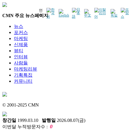
언
CMN 주요 뉴스페이지
어
뉴스
포커스
마케팅
신제품
뷰티
인터뷰
사람들
마케팅리뷰
기획특집
커뮤니티
© 2001-2025 CMN
창간일
1999.03.10
발행일
2026.08.07(금)
0
이번달 누적방문자수 :