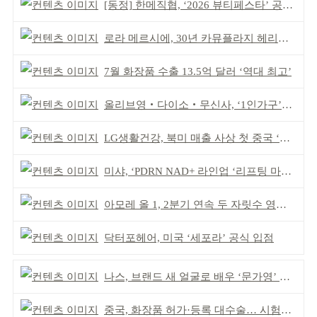
[동정] 한메직협, ‘2026 뷰티페스타’ 공동 주최
로라 메르시에, 30년 카뮤플라지 헤리티지 담아
7월 화장품 수출 13.5억 달러 ‘역대 최고’
올리브영‧다이소‧무신사, ‘1인가구’가 이끈다
LG생활건강, 북미 매출 사상 첫 중국 ‘추월’
미샤, ‘PDRN NAD+ 라인업 ‘리프팅 마스크’ 출시
아모레 올 1, 2분기 연속 두 자릿수 영업이익률 기록
닥터포헤어, 미국 ‘세포라’ 공식 입점
나스, 브랜드 새 얼굴로 배우 ‘문가영’ 발탁
중국, 화장품 허가·등록 대수술… 시험자료 공용 허용