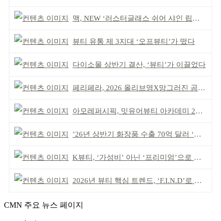
맥, NEW ‘러스터글래스 쉬어 샤인 립스틱’ 출시
뷰티 유통 제 3지대 ‘오프뷰티’가 떴다
다이소몰 상반기 결산, ‘뷰티’가 이끌었다
페리페라, 2026 올리브영X망그러진 곰 콜라보
아모레퍼시픽, 밋유어뷰티 아카데미 2기 발대식
’26년 상반기 화장품 수출 70억 달러 ‘역대 최고’
K뷰티, ‘가성비’ 아닌 ‘프리미엄’으로 승부걸어야
2026년 뷰티 핵심 트렌드, ‘F.I.N.D’로 읽는다
CMN 주요 뉴스 페이지