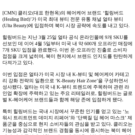
[CMN] 클리오(대표 한현옥)의 헤어케어 브랜드 ‘힐링버드
(Healing Bird)’가 미국 최대 뷰티 전문 유통 채널 얼타 뷰티
(Ulta Beauty)에 입점하며 북미 시장 공략에 속도를 내고 있다.
힐링버드는 지난 3월 25일 얼타 공식 온라인몰에 9개 SKU를
선보인 데 이어 4월 5일부터 미국 내 약 600개 오프라인 매장에
7개 SKU 입점을 완료했다. 이번 온·오프라인 진출로 소비자
접점을 크게 넓히며, 북미 현지에서 브랜드 인지도를 탄탄하게
다져가고 있다.
이번 입점은 얼타가 미국 시장 내 K-뷰티 및 헤어케어 카테고
리 강화 전략의 일환으로 ‘K-Beauty Hair Zone’을 구성하면서
성사됐다. 얼타는 미국 내 K-뷰티 트렌드에 주목하며 관련 라
인업 확장에 주력하고 있는 주요 리테일러로, 힐링버드는 글로
벌 K-헤어케어 브랜드들과 함께 해당 존에 입점하게 됐다.
특히 힐링버드는 국내 시장에서 꾸준한 인기를 얻고 있는 ‘노
워시 트리트먼트 데미지 리페어’와 ‘단백질 딥 헤어 마스크’ 제
품군을 중심으로 현지 소비자들의 관심을 받고 있다. 클리오는
기능성과 감각적인 브랜드 경험을 동시에 중시하는 북미 헤어