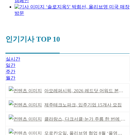
캠페인
‘솔로지옥5’ 박희선, 올리브영 미국 매장
방문
인기기사 TOP 10
실시간
일간
주간
월간
아모레퍼시픽, 2026 레드닷 어워드 본상 2개 수상
제주테크노파크, 입주기업 15개사 모집
클라랑스, 다크서클·눈가 주름 한 번에 더블 케어
모로칸오일, 올리브영 협업 8월 ‘올영픽’ 선정