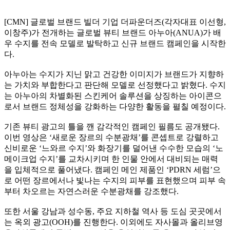
[CMN] 글로벌 브랜드 빌더 기업 더파운더즈(각자대표 이선형,
이창주)가 전개하는 글로벌 뷰티 브랜드 아누아(ANUA)가 배
우 수지를 전속 모델로 발탁하고 신규 브랜드 캠페인을 시작한
다.
아누아는 수지가 지닌 맑고 건강한 이미지가 브랜드가 지향하
는 가치와 부합한다고 판단해 모델로 선정했다고 밝혔다. 수지
는 아누아의 차별화된 스킨케어 솔루션을 상징하는 아이콘으
로서 브랜드 정체성을 강화하는 다양한 활동을 펼칠 예정이다.
기존 뷰티 광고의 틀을 깬 감각적인 캠페인 필름도 공개됐다.
이번 영상은 ‘새로운 장르의 수분광채’를 콘셉트로 강렬하고
신비로운 ‘느와르 수지’와 화장기를 덜어낸 수수한 모습의 ‘노
메이크업 수지’를 교차시키며 한 인물 안에서 대비되는 매력
을 입체적으로 풀어냈다. 캠페인 메인 제품인 ‘PDRN 세럼’으
로 어떤 장르에서나 빛나는 수지의 피부를 표현했으며 피부 속
부터 차오르는 자연스러운 수분광채를 강조했다.
또한 서울 강남과 성수동, 주요 지하철 역사 등 도심 곳곳에서
는 옥외 광고(OOH)를 진행한다. 이외에도 자사몰과 올리브영