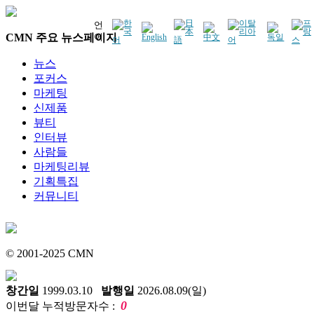
언
CMN 주요 뉴스페이지
어
뉴스
포커스
마케팅
신제품
뷰티
인터뷰
사람들
마케팅리뷰
기획특집
커뮤니티
© 2001-2025 CMN
창간일
1999.03.10
발행일
2026.08.09(일)
0
이번달 누적방문자수 :