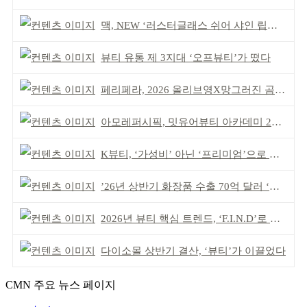
맥, NEW ‘러스터글래스 쉬어 샤인 립스틱’ 출시
뷰티 유통 제 3지대 ‘오프뷰티’가 떴다
페리페라, 2026 올리브영X망그러진 곰 콜라보
아모레퍼시픽, 밋유어뷰티 아카데미 2기 발대식
K뷰티, ‘가성비’ 아닌 ‘프리미엄’으로 승부걸어야
’26년 상반기 화장품 수출 70억 달러 ‘역대 최고’
2026년 뷰티 핵심 트렌드, ‘F.I.N.D’로 읽는다
다이소몰 상반기 결산, ‘뷰티’가 이끌었다
CMN 주요 뉴스 페이지