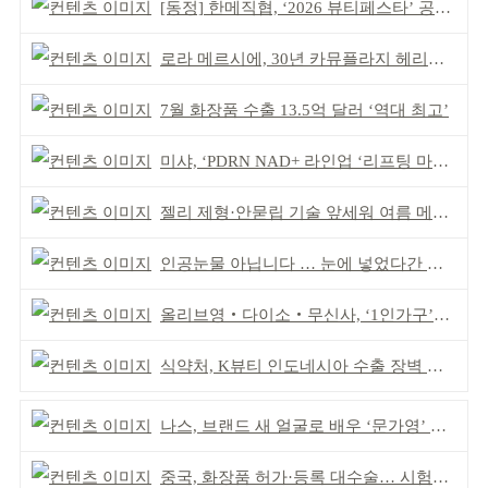
[동정] 한메직협, ‘2026 뷰티페스타’ 공동 주최
로라 메르시에, 30년 카뮤플라지 헤리티지 담아
7월 화장품 수출 13.5억 달러 ‘역대 최고’
미샤, ‘PDRN NAD+ 라인업 ‘리프팅 마스크’ 출시
젤리 제형·안묻립 기술 앞세워 여름 메이크업 시장 공략
인공눈물 아닙니다 … 눈에 넣었다간 각막 손상
올리브영‧다이소‧무신사, ‘1인가구’가 이끈다
식약처, K뷰티 인도네시아 수출 장벽 완화 성과
나스, 브랜드 새 얼굴로 배우 ‘문가영’ 발탁
중국, 화장품 허가·등록 대수술… 시험자료 공용 허용