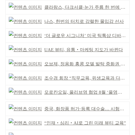
클라랑스, 다크서클·눈가 주름 한 번에 더블 케어
나스, 한번의 터치로 강렬한 몰입감 선사
‘더 글로우 시그니처’ 미국 틱톡샵 디바이스 부문 1위
UAE 뷰티, 유통‧마케팅 지도가 바뀐다
오브제, 정용화 홍콩 모델 발탁 중화권 공략 강화
조수경 회장 “직무교육, 위생교육과 다르다”
모로칸오일, 올리브영 협업 8월 ‘올영픽’ 선정
중국, 화장품 허가·등록 대수술… 시험자료 공용 허용
“인재‧심리‧AI로 그린 미래 뷰티 교육”