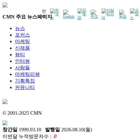
언
CMN 주요 뉴스페이지
어
뉴스
포커스
마케팅
신제품
뷰티
인터뷰
사람들
마케팅리뷰
기획특집
커뮤니티
© 2001-2025 CMN
창간일
1999.03.10
발행일
2026.08.10(월)
0
이번달 누적방문자수 :