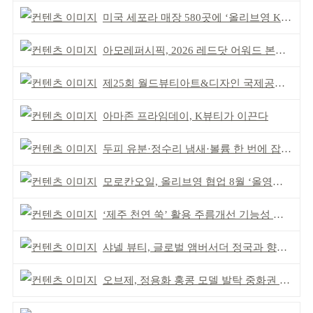
미국 세포라 매장 580곳에 ‘올리브영 K뷰티에딧’ 론칭
아모레퍼시픽, 2026 레드닷 어워드 본상 2개 수상
제25회 월드뷰티아트&디자인 국제공모전 시상식 성황
아마존 프라임데이, K뷰티가 이끈다
두피 유분·정수리 냄새·볼륨 한 번에 잡는다
모로칸오일, 올리브영 협업 8월 ‘올영픽’ 선정
‘제주 천연 쑥’ 활용 주름개선 기능성 식약처 심사 통과
샤넬 뷰티, 글로벌 앰버서더 정국과 향수 캠페인 공개
오브제, 정용화 홍콩 모델 발탁 중화권 공략 강화