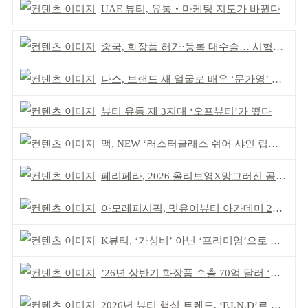
UAE 뷰티, 유통‧마케팅 지도가 바뀐다
중국, 화장품 허가·등록 대수술… 시험자료 공용 허용
나스, 브랜드 새 얼굴로 배우 ‘문가영’ 발탁
뷰티 유통 제 3지대 ‘오프뷰티’가 떴다
맥, NEW ‘러스터글래스 쉬어 샤인 립스틱’ 출시
페리페라, 2026 올리브영X망그러진 곰 콜라보
아모레퍼시픽, 밋유어뷰티 아카데미 2기 발대식
K뷰티, ‘가성비’ 아닌 ‘프리미엄’으로 승부걸어야
’26년 상반기 화장품 수출 70억 달러 ‘역대 최고’
2026년 뷰티 핵심 트렌드, ‘F.I.N.D’로 읽는다