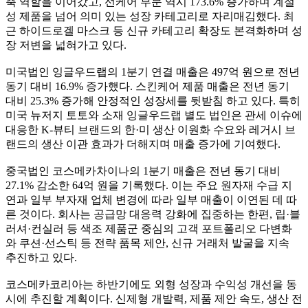
축 역할을 이어갔고, 선케어 부문 역시 173.6% 증가하며 계절
성 제품을 넘어 의미 있는 성장 카테고리로 자리매김했다. 최
근 하이드로겔 마스크 등 신규 카테고리 확장도 본격화하며 성
장 저변을 넓혀가고 있다.
미국법인 잉글우드랩의 1분기 연결 매출은 497억 원으로 전년
동기 대비 16.9% 증가했다. 스킨케어 제품 매출은 전년 동기
대비 25.3% 증가해 안정적인 성장세를 뒷받침 하고 있다. 특히
미국 뉴저지 토토와 소재 잉글우드랩 별도 법인은 관세 이슈에
대응한 K-뷰티 브랜드의 한·미 생산 이원화 수요와 레거시 브
랜드의 생산 이관 효과가 더해지며 매출 증가에 기여했다.
중국법인 코스메카차이나의 1분기 매출은 전년 동기 대비
27.1% 감소한 64억 원을 기록했다. 이는 주요 원자재 수급 지
연과 일부 부자재 업체 변경에 따라 일부 매출이 이연된 데 따
른 것이다. 회사는 공급망 대응력 강화에 집중하는 한편, 립·블
러셔·컨실러 등 색조 제품군 중심의 고객 포트폴리오 다변화
와 쿠션·선스틱 등 전략 품목 제안, 신규 거래처 발굴을 지속
추진하고 있다.
코스메카코리아는 하반기에도 외형 성장과 수익성 개선을 동
시에 추진할 계획이다. 신제형 개발력, 제품 제안 속도, 생산 전