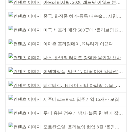
아모레퍼시픽, 2026 레드닷 어워드 본상 2개 수상
중국, 화장품 허가·등록 대수술… 시험자료 공용 허용
미국 세포라 매장 580곳에 ‘올리브영 K뷰티에딧’ 론칭
아마존 프라임데이, K뷰티가 이끈다
나스, 한번의 터치로 강렬한 몰입감 선사
이넬화장품, 입큰 ‘누디 레이어 컬렉션’ 출시
티르티르, ‘BTS 더 시티 아리랑-뉴욕’ 참여
제주테크노파크, 입주기업 15개사 모집
두피 유분·정수리 냄새·볼륨 한 번에 잡는다
모로칸오일, 올리브영 협업 8월 ‘올영픽’ 선정