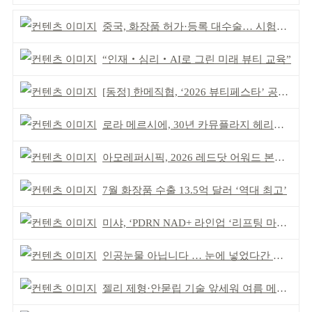
중국, 화장품 허가·등록 대수술… 시험자료 공용 허용
“인재‧심리‧AI로 그린 미래 뷰티 교육”
[동정] 한메직협, ‘2026 뷰티페스타’ 공동 주최
로라 메르시에, 30년 카뮤플라지 헤리티지 담아
아모레퍼시픽, 2026 레드닷 어워드 본상 2개 수상
7월 화장품 수출 13.5억 달러 ‘역대 최고’
미샤, ‘PDRN NAD+ 라인업 ‘리프팅 마스크’ 출시
인공눈물 아닙니다 … 눈에 넣었다간 각막 손상
젤리 제형·안묻립 기술 앞세워 여름 메이크업 시장 공략