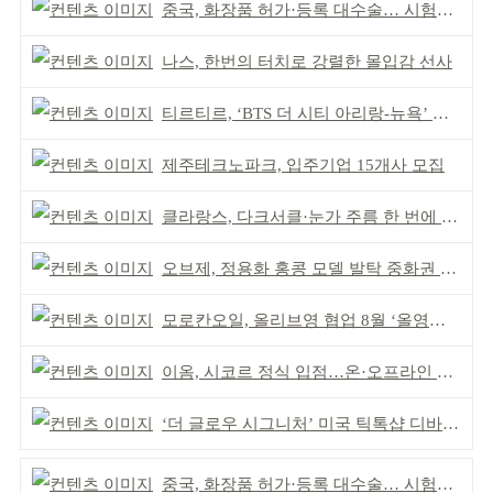
중국, 화장품 허가·등록 대수술… 시험자료 공용 허용
나스, 한번의 터치로 강렬한 몰입감 선사
티르티르, ‘BTS 더 시티 아리랑-뉴욕’ 참여
제주테크노파크, 입주기업 15개사 모집
클라랑스, 다크서클·눈가 주름 한 번에 더블 케어
오브제, 정용화 홍콩 모델 발탁 중화권 공략 강화
모로칸오일, 올리브영 협업 8월 ‘올영픽’ 선정
이옴, 시코르 정식 입점…온·오프라인 유통망 확대
‘더 글로우 시그니처’ 미국 틱톡샵 디바이스 부문 1위
중국, 화장품 허가·등록 대수술… 시험자료 공용 허용