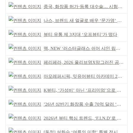
중국, 화장품 허가·등록 대수술… 시험자료 공용 허용
나스, 브랜드 새 얼굴로 배우 ‘문가영’ 발탁
뷰티 유통 제 3지대 ‘오프뷰티’가 떴다
맥, NEW ‘러스터글래스 쉬어 샤인 립스틱’ 출시
페리페라, 2026 올리브영X망그러진 곰 콜라보
아모레퍼시픽, 밋유어뷰티 아카데미 2기 발대식
K뷰티, ‘가성비’ 아닌 ‘프리미엄’으로 승부걸어야
’26년 상반기 화장품 수출 70억 달러 ‘역대 최고’
2026년 뷰티 핵심 트렌드, ‘F.I.N.D’로 읽는다
[동정] 설화수 ‘여름의 미학’ 특별 전시 개최