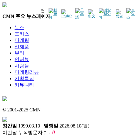
언
CMN 주요 뉴스페이지
어
뉴스
포커스
마케팅
신제품
뷰티
인터뷰
사람들
마케팅리뷰
기획특집
커뮤니티
© 2001-2025 CMN
창간일
1999.03.10
발행일
2026.08.10(월)
0
이번달 누적방문자수 :