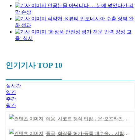
인공눈물 아닙니다 … 눈에 넣었다간 각
막 손상
식약처, K뷰티 인도네시아 수출 장벽 완
화 성과
‘화장품 안전성 평가 전문 인력 양성 교
육’ 실시
인기기사 TOP 10
실시간
일간
주간
월간
이옴, 시코르 정식 입점…온·오프라인 유통망 확대
중국, 화장품 허가·등록 대수술… 시험자료 공용 허용