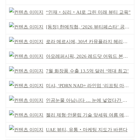
“인재‧심리‧AI로 그린 미래 뷰티 교육”
[동정] 한메직협, ‘2026 뷰티페스타’ 공동 주최
로라 메르시에, 30년 카뮤플라지 헤리티지 담아
아모레퍼시픽, 2026 레드닷 어워드 본상 2개 수상
7월 화장품 수출 13.5억 달러 ‘역대 최고’
미샤, ‘PDRN NAD+ 라인업 ‘리프팅 마스크’ 출시
인공눈물 아닙니다 … 눈에 넣었다간 각막 손상
젤리 제형·안묻립 기술 앞세워 여름 메이크업 시장 공략
UAE 뷰티, 유통‧마케팅 지도가 바뀐다