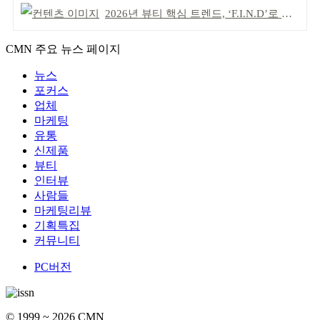
2026년 뷰티 핵심 트렌드, ‘F.I.N.D’로 읽는다
CMN 주요 뉴스 페이지
뉴스
포커스
업체
마케팅
유통
신제품
뷰티
인터뷰
사람들
마케팅리뷰
기획특집
커뮤니티
PC버전
© 1999 ~ 2026 CMN