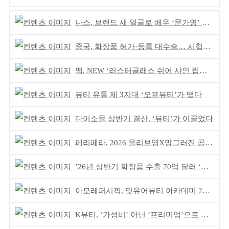
나스, 브랜드 새 얼굴로 배우 ‘문가영’ 발탁
중국, 화장품 허가·등록 대수술… 시험자료 공용 허용
맥, NEW ‘러스터글래스 쉬어 샤인 립스틱’ 출시
뷰티 유통 제 3지대 ‘오프뷰티’가 떴다
다이소몰 상반기 결산, ‘뷰티’가 이끌었다
페리페라, 2026 올리브영X망그러진 곰 콜라보
’26년 상반기 화장품 수출 70억 달러 ‘역대 최고’
아모레퍼시픽, 밋유어뷰티 아카데미 2기 발대식
K뷰티, ‘가성비’ 아닌 ‘프리미엄’으로 승부걸어야