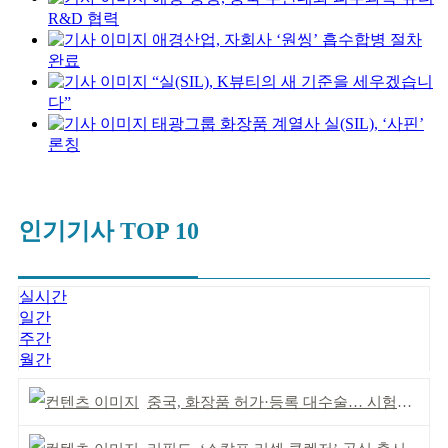
R&D 협력
애경산업, 자회사 ‘원씽’ 흡수합병 절차
완료
“실(SIL), K뷰티의 새 기준을 세우겠습니
다”
태광그룹 화장품 계열사 실(SIL), ‘사핀’
론칭
인기기사 TOP 10
실시간
일간
주간
월간
중국, 화장품 허가·등록 대수술… 시험자료 공용 허용