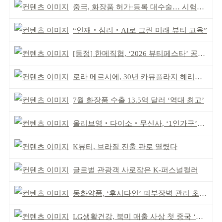
중국, 화장품 허가·등록 대수술… 시험자료 공용 허용
“인재‧심리‧AI로 그린 미래 뷰티 교육”
[동정] 한메직협, ‘2026 뷰티페스타’ 공동 주최
로라 메르시에, 30년 카뮤플라지 헤리티지 담아
7월 화장품 수출 13.5억 달러 ‘역대 최고’
올리브영‧다이소‧무신사, ‘1인가구’가 이끈다
K뷰티, 브라질 진출 판로 열렸다
글로벌 관광객 사로잡은 K-퍼스널컬러
동화약품, ‘후시다인’ 피부장벽 관리 초점 ‘리브랜딩’
LG생활건강, 북미 매출 사상 첫 중국 ‘추월’