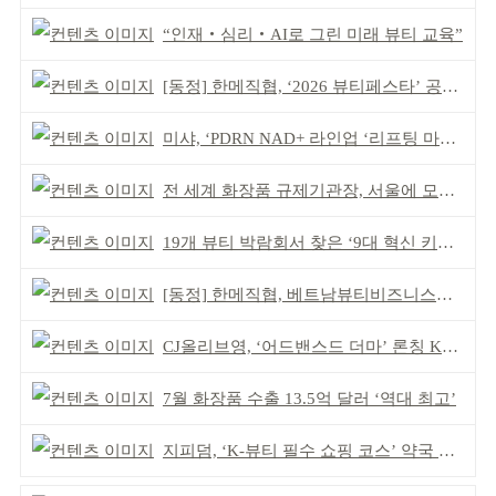
“인재‧심리‧AI로 그린 미래 뷰티 교육”
[동정] 한메직협, ‘2026 뷰티페스타’ 공동 주최
미샤, ‘PDRN NAD+ 라인업 ‘리프팅 마스크’ 출시
전 세계 화장품 규제기관장, 서울에 모인다
19개 뷰티 박람회서 찾은 ‘9대 혁신 키워드’
[동정] 한메직협, 베트남뷰티비즈니스협회와 MOU
CJ올리브영, ‘어드밴스드 더마’ 론칭 K더마 육성 박차
7월 화장품 수출 13.5억 달러 ‘역대 최고’
지피덤, ‘K-뷰티 필수 쇼핑 코스’ 약국 공략