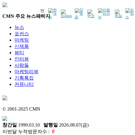
언
CMN 주요 뉴스페이지
어
뉴스
포커스
마케팅
신제품
뷰티
인터뷰
사람들
마케팅리뷰
기획특집
커뮤니티
© 2001-2025 CMN
창간일
1999.03.10
발행일
2026.08.07(금)
0
이번달 누적방문자수 :