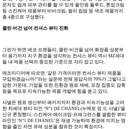
문자도 쉽게 피부 관리를 할 수 있게 올인원 플루드
,
톤업크림
등 스킨케어 제품부터 비비크림
,
컬러 립밤 등 색조 제품까지
총
4
종으로 구성했다
.
클린
·
비건 넘어 컨셔스 뷰티 진화
그런가 하면 에코 프랜들리
,
클린
·
비건을 넘어 화장품 성분부
터 용기까지 지구 환경을 생각하는 컨셔스 뷰티 역시
MZ
세대
들 내 제품 선택의 중요한 기준으로 자리 잡고 있다
.
메조미디어에 따르면
‘
같은 가격이라면 컨셔스 뷰티 제품을
구입하겠습니까
?’
라는 설문에 전체 응답자의
70%
가 그렇다고
답한 가운데
,
기업들 또한 친환경 원료 재배
,
포장 집중도 감축
등을 목표로 지속가능한 제품 개발에 힘을 쏟고 있다
.
샤넬은 원료 생산부터 패키지까지 환경과 지속가능성을 고려
한 차세대 뷰티 라인
‘N°1 DE CHANEL(
누메로 엉 드 샤넬
)’
을
신규 론칭했다
.
스킨케어
·
메이크업
·
프래그런스를 결합한 뷰티
라인인
‘N°1 DE CHANEL’
은 재생 가능하며 환경에 미치는 영
향을 줄인 자연 유래 성분을 함유한 것이 특징이다
.