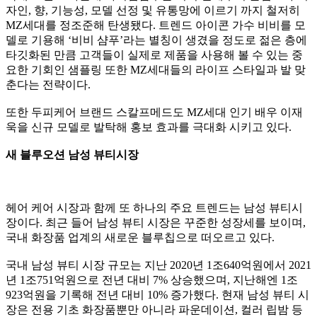
자인
,
향
,
기능성
,
모델 선정 및 유통망에 이르기 까지 철저히
MZ
세대를 정조준해 탄생됐다
.
트렌드 아이콘 가수 비비를 모
델로 기용해
‘
비비 샴푸
’
라는 별칭이 생겼을 정도로 젊은 층에
타깃화된 만큼 고객들이 실제로 제품을 사용해 볼 수 있는 중
요한 기회인 샘플링 또한
MZ
세대들의 라이프 스타일과 발 맞
춘다는 전략이다
.
또한 두피케어 브랜드 스칼프메드도
MZ
세대 인기 배우 이재
욱을 신규 모델로 발탁해 홍보 효과를 극대화 시키고 있다
.
새 블루오션 남성 뷰티시장
헤어 케어 시장과 함께 또 하나의 주요 트렌드는 남성 뷰티시
장이다
.
최근 들어 남성 뷰티 시장은 꾸준한 성장세를 보이며
,
국내 화장품 업계의 새로운 블루칩으로 떠오르고 있다
.
국내 남성 뷰티 시장 규모는 지난
2020
년
1
조
640
억원에서
2021
년
1
조
751
억원으로 전년 대비
7%
상승했으며
,
지난해엔
1
조
923
억원을 기록해 전년 대비
10%
증가했다
.
현재 남성 뷰티 시
장은 전용 기초 화장품뿐만 아니라 파운데이션
,
컬러 립밤 등