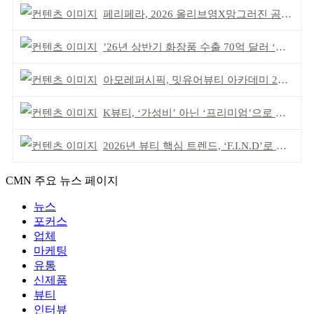
페리페라, 2026 올리브영X망그러진 곰 콜라보
’26년 상반기 화장품 수출 70억 달러 ‘역대 최고’
아모레퍼시픽, 밋유어뷰티 아카데미 2기 발대식
K뷰티, ‘가성비’ 아닌 ‘프리미엄’으로 승부걸어야
2026년 뷰티 핵심 트렌드, ‘F.I.N.D’로 읽는다
CMN 주요 뉴스 페이지
뉴스
포커스
업체
마케팅
유통
신제품
뷰티
인터뷰