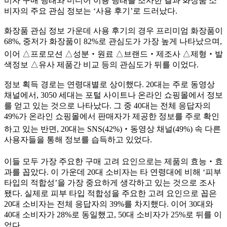
비자 구매 행태와 미디어 이용 행태를 조사한 결과 화장품 소
비자의 주요 관심 정보는
‘
사용 후기
’
로 드러났다
.
화장품 관심 정보 가운데 사용 후기의 경우 프리미엄 화장품이
68%,
중저가 화장품이
82%
로 관심도가 가장 높게 나타났으며
,
이어
△
프로모션
△
성분
‧
원료
△
브랜드
‧
제조사
△
제형
‧
발
색정보
△
유사 제품간 비교 등의 관심도가 뒤를 이었다
.
정보 획득 경로는 연령대별로 상이했다
. 20
대는 주로 동영상
채널에서
, 3050
세대는 포털 사이트나 온라인 쇼핑몰에서 정보
를 얻고 있는 것으로 나타났다
.
그 중
40
대는 전체 응답자의
49%
가 온라인 쇼핑몰에서 판매자가 제공한 정보를 주로 확인
하고 있는 반면
, 20
대는
SNS(42%)
‧
동영상 채널
(49%)
속 다른
사용자들을 통해 정보를 습득하고 있었다
.
이들 모두 가장 주요한 구매 고려 요인으로는 제품의 효능
‧
효
과를 꼽았다
.
이 가운데
20
대 소비자는 타 연령대에 비해
‘
피부
타입의 적합성
’
을 가장 중요하게 생각하고 있는 것으로 조사
됐다
.
실제로 피부 타입 적합성을 주요한 고려 요인으로 꼽은
20
대 소비자는 전체 응답자의
39%
를 차지했다
.
이어
30
대와
40
대 소비자가
28%
로 동일했고
, 50
대 소비자가
25%
로 뒤를 이
었다
.