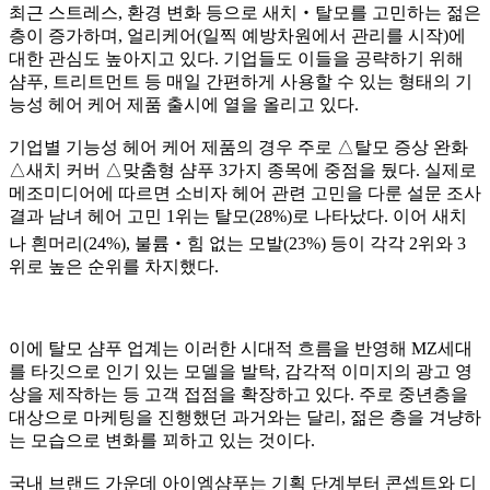
최근 스트레스
,
환경 변화 등으로 새치
‧
탈모를 고민하는 젊은
층이 증가하며
,
얼리케어
(
일찍 예방차원에서 관리를 시작
)
에
대한 관심도 높아지고 있다
.
기업들도 이들을 공략하기 위해
샴푸
,
트리트먼트 등 매일 간편하게 사용할 수 있는 형태의 기
능성 헤어 케어 제품 출시에 열을 올리고 있다
.
기업별 기능성 헤어 케어 제품의 경우 주로
△
탈모 증상 완화
△
새치 커버
△
맞춤형 샴푸
3
가지 종목에 중점을 뒀다
.
실제로
메조미디어에 따르면 소비자 헤어 관련 고민을 다룬 설문 조사
결과 남녀 헤어 고민
1
위는 탈모
(28%)
로 나타났다
.
이어 새치
나 흰머리
(24%),
불륨
‧
힘 없는 모발
(23%)
등이 각각
2
위와
3
위로 높은 순위를 차지했다
.
이에 탈모 샴푸 업계는 이러한 시대적 흐름을 반영해
MZ
세대
를 타깃으로 인기 있는 모델을 발탁
,
감각적 이미지의 광고 영
상을 제작하는 등 고객 접점을 확장하고 있다
.
주로 중년층을
대상으로 마케팅을 진행했던 과거와는 달리
,
젊은 층을 겨냥하
는 모습으로 변화를 꾀하고 있는 것이다
.
국내 브랜드 가운데 아이엠샴푸는 기획 단계부터 콘셉트와 디