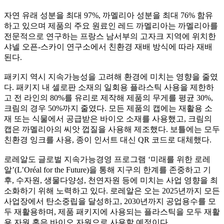
자연 유래 성분을 최대
97%,
까멜리아 성분을 최대
76%
함유
하고 있으며 제품의 주요 원료인 레드 까멜리아는 까멜리아를
전문적으로 연구하는 프랑스 남서부의 고자크 지역에 위치한
샤넬 오픈
-
스카이 연구소에서 친환경 재배 방식에 따라 재배
된다
.
패키지 역시 지속가능성을 고려해 환경에 미치는 영향을 줄였
다
.
패키지 내 셀로판 소재의 일회용 플라스틱 사용을 제한하
고 전 라인의
80%
를 유리로 제작해 제품의 무게를 평균
30%,
크림의 경우
50%
까지 줄였다
.
모든 제품의 캡에는 재활용 소
재 또는 식물에서 공급받은 바이오 소재를 사용했고
,
크림의
캡은 까멜리아의 씨앗 껍질을 사용해 제조했다
.
보틀에는 모두
친환경 잉크를 사용
,
종이 인서트 대신
QR
코드로 대체했다
.
로레알도 글로벌 지속가능경영 프로그램
‘
미래를 위한 로레
알
’(L’Oréal for the Future)
을 통해 지구의 한계를 존중하고 기
후
,
수자원
,
생물다양성
,
천연자원 등에 미치는 사업 영향을 최
소화하기 위해 노력하고 있다
.
로레알은 오는
2025
년까지 모든
사업장에서 탄소중립을 달성하고
, 2030
년까지 공업용수를 모
두 재활용하며
,
제품 패키지에 사용되는 플라스틱을 모두 재활
용 자원 혹은 바이오 자원으로 사용할 예정이다
.