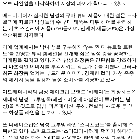
으로 라인업을 다각화하며 시장의 파이가 확대되고 있다
.
메조미디어가 실시한 남성의 구매 뷰티 제품에 대한 설문 조사
결과에 따르면 남성들의 주 구매 제품은 피부
·
헤어를 관리하
는 기초 스킨케어 제품
(57%)
들이며
,
선케어 제품
(30%)
은 가장
후순위를 차지했다
.
이에 업계에서는 남녀 성을 구분하지 않는
‘
젠더 뉴트럴 트렌
드
’
를 반영한 뷰티 캠페인을 전개해 젊은 남성 층을 공략하는
마케팅을 펼치고 있다
.
과거 남성 화장품은 간편함을 강조하거
나 마초적인 이미지를 부각시키는 광고가 주를 이뤘다
.
그러나
최근 화장품 업계는 부드러운 이미지
,
경쾌한 컬러
,
개성 존중
의 메시지 등을 활용해 남성 소비자를 겨냥하고 있다
.
아모레퍼시픽의 남성 메이크업 브랜드
‘
비레디
’
는 화장하는
Z
세대의 남성
,
그루밍족
(
패션
‧
미용에 아낌없이 투자하는 남
성
)
을 타깃으로 립밤
,
파운데이션
,
쿠션
,
컨실러
,
섀도우 등 색
조 화장품 라인을 선보이고 있다
.
또 더페이스샵은 남성 그루밍 라인
‘
스피프코드
’
를 출시해 주
목받고 있다
.
스피프코드는
‘
스타일리시하게
,
멋지게 하다
’
라
는 뜻의 영어 단어
‘Spiff’
를 차용했다
.
라인 명처럼 그루밍 입