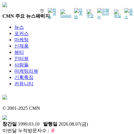
언
CMN 주요 뉴스페이지
어
뉴스
포커스
마케팅
신제품
뷰티
인터뷰
사람들
마케팅리뷰
기획특집
커뮤니티
© 2001-2025 CMN
창간일
1999.03.10
발행일
2026.08.07(금)
0
이번달 누적방문자수 :