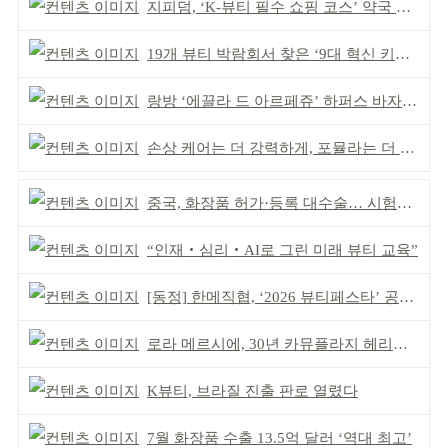
지피덤, ‘K-뷰티 필수 쇼핑 코스’ 약국 공략
19개 뷰티 박람회서 찾은 ‘9대 혁신 키워드’
랑방 ‘에끌라 드 아르페쥬’ 하퍼스 바자 화보 공개
손상 케어는 더 강력하게, 포뮬라는 더 산뜻하게!
중국, 화장품 허가·등록 대수술… 시험자료 공용 허용
“인재‧심리‧AI로 그린 미래 뷰티 교육”
[동정] 한메직협, ‘2026 뷰티페스타’ 공동 주최
로라 메르시에, 30년 카뮤플라지 헤리티지 담아
K뷰티, 브라질 진출 판로 열렸다
7월 화장품 수출 13.5억 달러 ‘역대 최고’