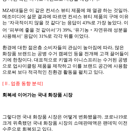
MZ
세대들은 이 같은 컨셔스 뷰티 제품에 왜 열광 하는 것일까
.
메조미디어 설문 결과에 따르면 컨셔스 뷰티 제품의 구매 이유
는
‘
자극적이지 않을 것 같다
’
는 응답이
43%
로 가장 높았다
.
이
어
‘
피부에 좋을 것 같아서
’
가
39%, ‘
유기농
‧
자연유래 성분을
사용해서
’
응답이
31%
로 각각 뒤를 이었다
.
환경에 대한 젊은층 소비자들의 관심이 높아짐에 따라
,
많은
화장품 브랜드는 공병 수거 캠페인 등을 전개해 고객 끌어들이
기에 한창이다
.
대표적으로 키엘과 이니스프리는 수거된 공병
으로 업사이클링 제품을 제작하고 이를 브랜드 공간에 사용함
으로써 보다 적극적인 친환경 활동을 펼치고 있다
.
[
Ⅱ
.
업종 동향 분석
]
회복세 이어가는 국내 화장품 시장
그렇다면 국내 화장품 시장은 어떻게 변화됐을까
.
코로나
19
로
크게 위축됐던 국내 화장품 시장의 소매판매액은 팬데믹 이전
수준으로 회복되고 있다
.