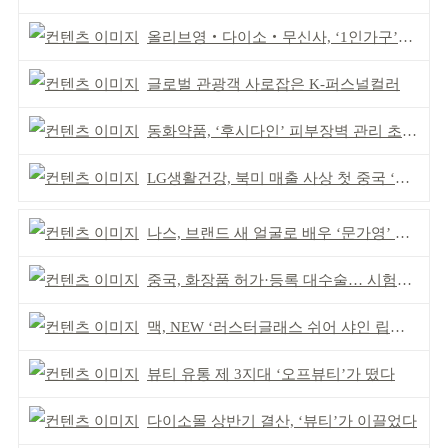
올리브영‧다이소‧무신사, ‘1인가구’가 이끈다
글로벌 관광객 사로잡은 K-퍼스널컬러
동화약품, ‘후시다인’ 피부장벽 관리 초점 ‘리브랜딩’
LG생활건강, 북미 매출 사상 첫 중국 ‘추월’
나스, 브랜드 새 얼굴로 배우 ‘문가영’ 발탁
중국, 화장품 허가·등록 대수술… 시험자료 공용 허용
맥, NEW ‘러스터글래스 쉬어 샤인 립스틱’ 출시
뷰티 유통 제 3지대 ‘오프뷰티’가 떴다
다이소몰 상반기 결산, ‘뷰티’가 이끌었다