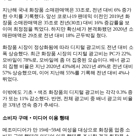
지난해 국내 화장품 소매판매액은
33
조로
,
전년 대비
6%
증가
한 수치를 기록했다
.
앞선 코로나
19
팬데믹 이전인
2019
년 화
장품 소매판매액은
35
조로 전년
(30
조
)
대비
16%
증감률을 보
이며 최정점을 찍었다
.
하지만 확산세가 본격화됐던
2020
년 소
매판매액은
29
조로 전년 대비
18%
곤두박질 쳤다
.
화장품 시장이 정상화됨에 따라 디지털 광고비도 전년 대비 소
폭 상승했다
.
최근 화장품 시장의 디지털 광고비는
PC
가
22%,
모바일이
78%
로
,
모바일에 좀 더 집중된 모습이다
.
배너 광고
의 집행 비율은 지난
2020
년
43%
에서
2021
년
49%
로 전년 대비
57%
상승했으며
,
이어 지난해
55%
를 기록해 전년 대비
4%
나
뛰었다
.
이밖에도 기초
‧
색조 화장품의 디지털 광고비는 각각
0.3%
증
가 또는
11%
감소했다
.
반면
,
전체 광고비 중 배너 광고의 비율
은
3
개년 연속 증가 추세다
.
소비자 구매
‧
미디어 이용 행태
메조미디어가 만
19
세
~59
세 여성을 대상으로 화장품 업종 소