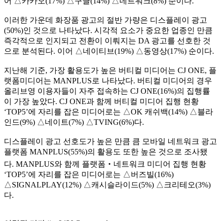
어
△
카카오
(17%)
△
구글
(14%)
△
네트워크
(8%)
순이다
.
이러한 가운데 화장품 광고의 절반 가량은 디스플레이 광고
(50%)
인 것으로 나타났다
.
시각적 요소가 중요한 업종인 만큼
즉각적으로 인지되고 전환이 이뤄지는
DA
광고를 선호한 것
으로 분석된다
.
이어
△
네이티브
(19%)
△
동영상
(17%)
순이다
.
지난해 기준
,
가장 활용도가 높은 버티컬 미디어는
CJ ONE,
플
랫폼미디어는
MANPLUS
로 나타났다
.
버티컬 미디어의 경우
올리브영 이용자들이 자주 접속하는
CJ ONE(16%)
의 집행률
이 가장 높았다
. CJ ONE
과 함께 버티컬 미디어 집행 현황
‘TOP5’
에 자리를 잡은 미디어로는
△
OK
캐쉬백
(14%)
△
블라
인드
(9%)
△
네이트
(7%)
△
TVING(6%)
다
.
디스플레이 광고 선호도가 높은 만큼 큼 모바일 네트워크 광고
플랫폼
MANPLUS(55%)
의 활용도 또한 높은 것으로 조사됐
다
. MANPLUS
와 함께 플랫폼
‧
네트워크 미디어 집행 현황
‘TOP5’
에 자리를 잡은 미디어로는
△
버즈빌
(16%)
△
SIGNALPLAY(12%)
△
캐시슬라이드
(5%)
△
크리테오
(3%)
다
.