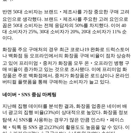
반면
50
대 소비자는 브랜드
‧
제조사를 가장 중요한 구매 고려
요인으로 생각했다
.
브랜드
‧
제조사를 주요한 고려 요인으로
꼽은
50
대 소비자는 전체 응답자의
50%
를 차지했다
.
이어
40
대 소비자가
25%, 30
대 소비자가
20%, 20
대 소비자가
11%
순
이다
.
화장품 주요 구매처의 경우 최근 코로나
19
완화로 드럭스토어
나 백화점 등 오프라인에서의 화장품 구매 비율이 점차 상승하
고 있어 프리미엄
‧
중저가 화장품 모두 온
‧
오프라인 병행 구
매 비율이 증가하고 있는 것으로 조사됐다
.
이에 프리미엄 화
장품은 주로 백화점에서
,
중저가 화장품은 로드샵이나 온라인
버티컬 플랫폼을 통해 구매하는 소비자가 늘고 있다
.
네이버
‧
SNS
중심 마케팅
지난해 집행 데이터를 분석한 결과
,
화장품 업종은 네이버 배
너 광고의 집행 비율
(23%)
이 상대적으로 높았다
.
화장품 정보
탐색 시
SNS
를 사용하는 경우가 많은 만큼 인스타
‧
페이스
북
‧
틱톡 등
SNS
광고
(23%)
의 활용도도 높음을 알 수 있다
.
이