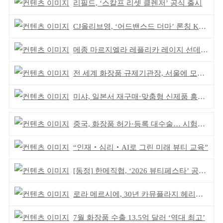
리필드, ‘스칼프 리셋 클렌저’ 공식 출시
CJ올리브영, ‘어드밴스드 더마’ 론칭 K더마 육성 박차
메종 마르지엘라 레플리카 레이지 선데이 모닝 디퓨저
전 세계 화장품 규제기관장, 서울에 모인다
미샤, 일본서 재구매·맞춤형 신제품 흥행 ‘쌍끌이’
중국, 화장품 허가·등록 대수술… 시험자료 공용 허용
“인재‧심리‧AI로 그린 미래 뷰티 교육”
[동정] 한메직협, ‘2026 뷰티페스타’ 공동 주최
로라 메르시에, 30년 카뮤플라지 헤리티지 담아
7월 화장품 수출 13.5억 달러 ‘역대 최고’