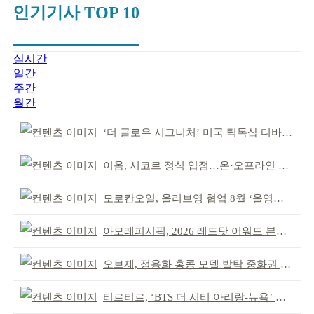
인기기사 TOP 10
실시간
일간
주간
월간
‘더 글로우 시그니처’ 미국 틱톡샵 디바이스 부문 1위
이옴, 시코르 정식 입점…온·오프라인 유통망 확대
모로칸오일, 올리브영 협업 8월 ‘올영픽’ 선정
아모레퍼시픽, 2026 레드닷 어워드 본상 2개 수상
오브제, 정용화 홍콩 모델 발탁 중화권 공략 강화
티르티르, ‘BTS 더 시티 아리랑-뉴욕’ 참여