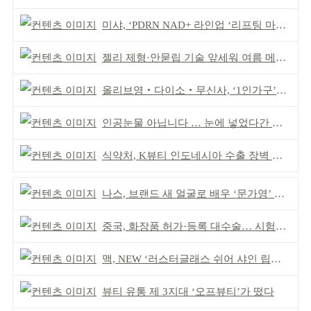
미샤, ‘PDRN NAD+ 라인업 ‘리프팅 마스크’ 출시
젤리 제형·안묻립 기술 앞세워 여름 메이크업 시장 공략
올리브영‧다이소‧무신사, ‘1인가구’가 이끈다
인공눈물 아닙니다 … 눈에 넣었다간 각막 손상
식약처, K뷰티 인도네시아 수출 장벽 완화 성과
나스, 브랜드 새 얼굴로 배우 ‘문가영’ 발탁
중국, 화장품 허가·등록 대수술… 시험자료 공용 허용
맥, NEW ‘러스터글래스 쉬어 샤인 립스틱’ 출시
뷰티 유통 제 3지대 ‘오프뷰티’가 떴다