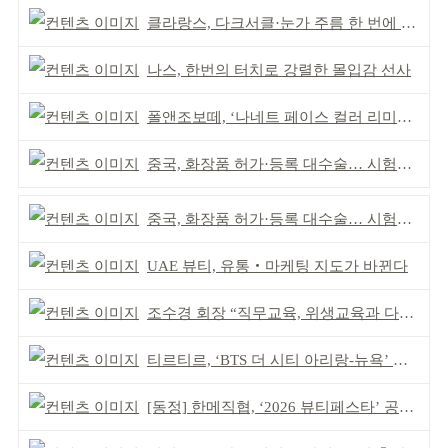
클라랑스, 다크서클·눈가 주름 한 번에 더블 케어
나스, 한번의 터치로 강렬한 몰입감 선사
폴앤조보떼, ‘나네트 페이스 컬러 리미티드’ 출시
중국, 화장품 허가·등록 대수술… 시험자료 공용 허용
중국, 화장품 허가·등록 대수술… 시험자료 공용 허용
UAE 뷰티, 유통‧마케팅 지도가 바뀐다
조수경 회장 “직무교육, 위생교육과 다르다”
티르티르, ‘BTS 더 시티 아리랑-뉴욕’ 참여
[동정] 한메직협, ‘2026 뷰티페스타’ 공동 주최