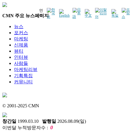
언
CMN 주요 뉴스페이지
어
뉴스
포커스
마케팅
신제품
뷰티
인터뷰
사람들
마케팅리뷰
기획특집
커뮤니티
© 2001-2025 CMN
창간일
1999.03.10
발행일
2026.08.09(일)
0
이번달 누적방문자수 :