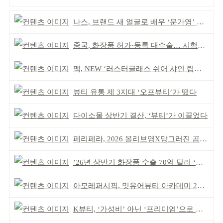
나스, 브랜드 새 얼굴로 배우 ‘문가영’ 발탁
중국, 화장품 허가·등록 대수술… 시험자료 공용 허용
맥, NEW ‘러스터글래스 쉬어 샤인 립스틱’ 출시
뷰티 유통 제 3지대 ‘오프뷰티’가 떴다
다이소몰 상반기 결산, ‘뷰티’가 이끌었다
페리페라, 2026 올리브영X망그러진 곰 콜라보
’26년 상반기 화장품 수출 70억 달러 ‘역대 최고’
아모레퍼시픽, 밋유어뷰티 아카데미 2기 발대식
K뷰티, ‘가성비’ 아닌 ‘프리미엄’으로 승부걸어야