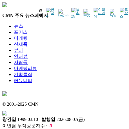
언
CMN 주요 뉴스페이지
어
뉴스
포커스
마케팅
신제품
뷰티
인터뷰
사람들
마케팅리뷰
기획특집
커뮤니티
© 2001-2025 CMN
창간일
1999.03.10
발행일
2026.08.07(금)
0
이번달 누적방문자수 :