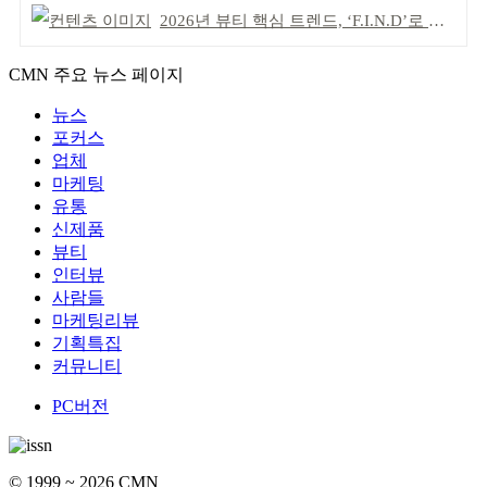
2026년 뷰티 핵심 트렌드, ‘F.I.N.D’로 읽는다
CMN 주요 뉴스 페이지
뉴스
포커스
업체
마케팅
유통
신제품
뷰티
인터뷰
사람들
마케팅리뷰
기획특집
커뮤니티
PC버전
© 1999 ~ 2026 CMN