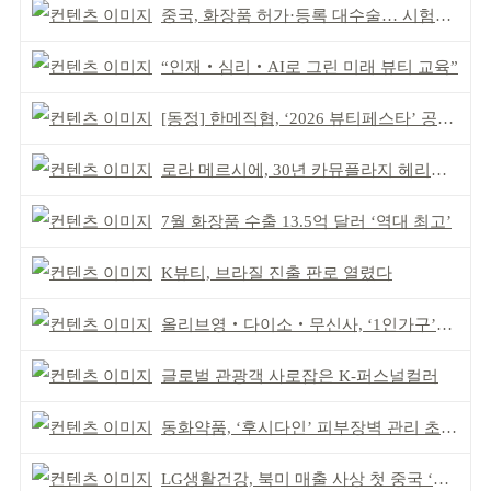
중국, 화장품 허가·등록 대수술… 시험자료 공용 허용
“인재‧심리‧AI로 그린 미래 뷰티 교육”
[동정] 한메직협, ‘2026 뷰티페스타’ 공동 주최
로라 메르시에, 30년 카뮤플라지 헤리티지 담아
7월 화장품 수출 13.5억 달러 ‘역대 최고’
K뷰티, 브라질 진출 판로 열렸다
올리브영‧다이소‧무신사, ‘1인가구’가 이끈다
글로벌 관광객 사로잡은 K-퍼스널컬러
동화약품, ‘후시다인’ 피부장벽 관리 초점 ‘리브랜딩’
LG생활건강, 북미 매출 사상 첫 중국 ‘추월’