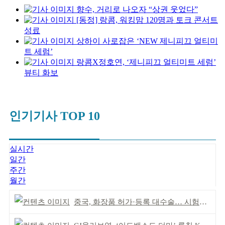
향수, 거리로 나오자 “상권 웃었다”
[동정] 랑콤, 워킹맘 120명과 토크 콘서트
성료
상하이 사로잡은 ‘NEW 제니피끄 얼티미
트 세럼’
랑콤X정호연, ‘제니피끄 얼티미트 세럼’
뷰티 화보
인기기사 TOP 10
실시간
일간
주간
월간
중국, 화장품 허가·등록 대수술… 시험자료 공용 허용