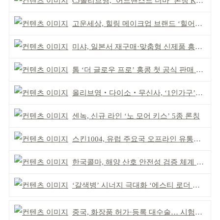
CJ올리브영, ‘어드밴스드 더마’ 론칭 K더마 육성 박차
고운세상, 힐링 메이크업 브랜드 ‘힐어스’ 론칭
미샤, 일본서 재구매·맞춤형 신제품 흥행 ‘쌍끌이’
톰 ‘더 글로우 프로’ 홍콩 첫 공식 판매 완판
올리브영‧다이소‧무신사, ‘1인가구’가 이끈다
센녹, 신규 라인 ‘노 모어 키스’ 5종 론칭
스킨1004, 유럽 주요국 오프라인 유통망 확대
한국콜마, 해양 산호 안전성 검증 체계 구축
‘갈색병’ 시너지 극대화 ‘에스티 로더 스킨부스터’ 출시
중국, 화장품 허가·등록 대수술… 시험자료 공용 허용