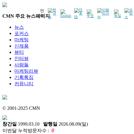
언
CMN 주요 뉴스페이지
어
뉴스
포커스
마케팅
신제품
뷰티
인터뷰
사람들
마케팅리뷰
기획특집
커뮤니티
© 2001-2025 CMN
창간일
1999.03.10
발행일
2026.08.09(일)
0
이번달 누적방문자수 :