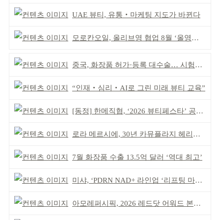
UAE 뷰티, 유통‧마케팅 지도가 바뀐다
모로칸오일, 올리브영 협업 8월 ‘올영픽’ 선정
중국, 화장품 허가·등록 대수술… 시험자료 공용 허용
“인재‧심리‧AI로 그린 미래 뷰티 교육”
[동정] 한메직협, ‘2026 뷰티페스타’ 공동 주최
로라 메르시에, 30년 카뮤플라지 헤리티지 담아
7월 화장품 수출 13.5억 달러 ‘역대 최고’
미샤, ‘PDRN NAD+ 라인업 ‘리프팅 마스크’ 출시
아모레퍼시픽, 2026 레드닷 어워드 본상 2개 수상