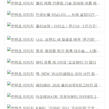
젤리 제형·안묻립 기술 앞세워 여름 메이크업 시장 공략
인공눈물 아닙니다 … 눈에 넣었다간 각막 손상
올리브영‧다이소‧무신사, ‘1인가구’가 이끈다
나스, 브랜드 새 얼굴로 배우 ‘문가영’ 발탁
중국, 화장품 허가·등록 대수술… 시험자료 공용 허용
뷰티 유통 제 3지대 ‘오프뷰티’가 떴다
맥, NEW ‘러스터글래스 쉬어 샤인 립스틱’ 출시
페리페라, 2026 올리브영X망그러진 곰 콜라보
아모레퍼시픽, 밋유어뷰티 아카데미 2기 발대식
K뷰티, ‘가성비’ 아닌 ‘프리미엄’으로 승부걸어야