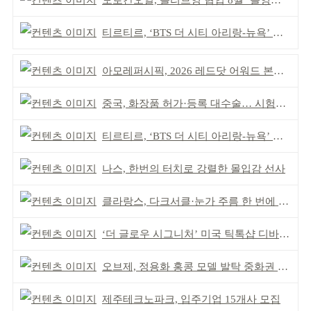
모로칸오일, 올리브영 협업 8월 ‘올영픽’ 선정
티르티르, ‘BTS 더 시티 아리랑-뉴욕’ 참여
아모레퍼시픽, 2026 레드닷 어워드 본상 2개 수상
중국, 화장품 허가·등록 대수술… 시험자료 공용 허용
티르티르, ‘BTS 더 시티 아리랑-뉴욕’ 참여
나스, 한번의 터치로 강렬한 몰입감 선사
클라랑스, 다크서클·눈가 주름 한 번에 더블 케어
‘더 글로우 시그니처’ 미국 틱톡샵 디바이스 부문 1위
오브제, 정용화 홍콩 모델 발탁 중화권 공략 강화
제주테크노파크, 입주기업 15개사 모집