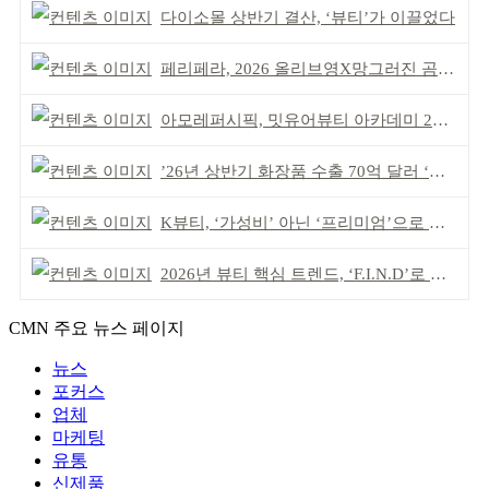
다이소몰 상반기 결산, ‘뷰티’가 이끌었다
페리페라, 2026 올리브영X망그러진 곰 콜라보
아모레퍼시픽, 밋유어뷰티 아카데미 2기 발대식
’26년 상반기 화장품 수출 70억 달러 ‘역대 최고’
K뷰티, ‘가성비’ 아닌 ‘프리미엄’으로 승부걸어야
2026년 뷰티 핵심 트렌드, ‘F.I.N.D’로 읽는다
CMN 주요 뉴스 페이지
뉴스
포커스
업체
마케팅
유통
신제품