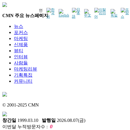
언
CMN 주요 뉴스페이지
어
뉴스
포커스
마케팅
신제품
뷰티
인터뷰
사람들
마케팅리뷰
기획특집
커뮤니티
© 2001-2025 CMN
창간일
1999.03.10
발행일
2026.08.07(금)
0
이번달 누적방문자수 :