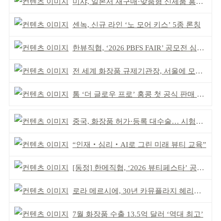
미샤, 일본서 재구매·맞춤형 신제품 흥행 ‘쌍끌이’
센녹, 신규 라인 ‘노 모어 키스’ 5종 론칭
한뷰직협, ‘2026 PBFS FAIR’ 공모전 심사 성료
전 세계 화장품 규제기관장, 서울에 모인다
톰 ‘더 글로우 프로’ 홍콩 첫 공식 판매 완판
중국, 화장품 허가·등록 대수술… 시험자료 공용 허용
“인재‧심리‧AI로 그린 미래 뷰티 교육”
[동정] 한메직협, ‘2026 뷰티페스타’ 공동 주최
로라 메르시에, 30년 카뮤플라지 헤리티지 담아
7월 화장품 수출 13.5억 달러 ‘역대 최고’