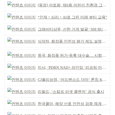
[동정] 아토팜, 제6회 어린이 친환경 그림대회 개최
“인재‧심리‧AI로 그린 미래 뷰티 교육”
그래비티샴푸, 선한 가게 발굴 ‘308 BUYCOTT’ 출범
식약처, 화장품 안전성 평가 제도 설명회 개최
중국, 화장품 허가·등록 대수술… 시험자료 공용 허용
미샤, ‘PDRN NAD+ 라인업 ‘리프팅 마스크’ 출시
CJ올리브영, ‘어드밴스드 더마’ 론칭 K더마 육성 박차
리필드, ‘스칼프 리셋 클렌저’ 공식 출시
한국콜마, 해양 산호 안전성 검증 체계 구축