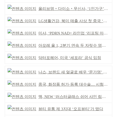
올리브영‧다이소‧무신사, ‘1인가구’가 이끈다
LG생활건강, 북미 매출 사상 첫 중국 ‘추월’
미샤, ‘PDRN NAD+ 라인업 ‘리프팅 마스크’ 출시
아모레 올 1, 2분기 연속 두 자릿수 영업이익률 기록
닥터포헤어, 미국 ‘세포라’ 공식 입점
나스, 브랜드 새 얼굴로 배우 ‘문가영’ 발탁
중국, 화장품 허가·등록 대수술… 시험자료 공용 허용
맥, NEW ‘러스터글래스 쉬어 샤인 립스틱’ 출시
뷰티 유통 제 3지대 ‘오프뷰티’가 떴다