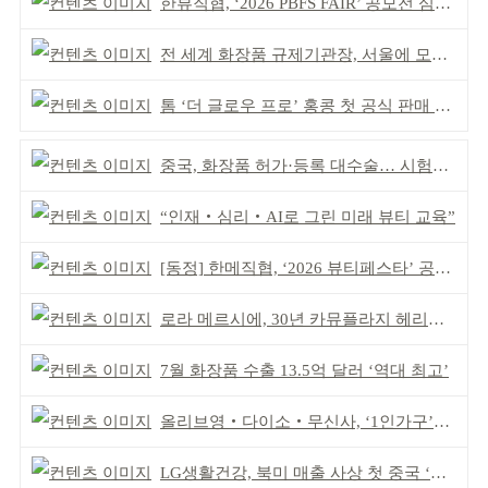
한뷰직협, ‘2026 PBFS FAIR’ 공모전 심사 성료
전 세계 화장품 규제기관장, 서울에 모인다
톰 ‘더 글로우 프로’ 홍콩 첫 공식 판매 완판
중국, 화장품 허가·등록 대수술… 시험자료 공용 허용
“인재‧심리‧AI로 그린 미래 뷰티 교육”
[동정] 한메직협, ‘2026 뷰티페스타’ 공동 주최
로라 메르시에, 30년 카뮤플라지 헤리티지 담아
7월 화장품 수출 13.5억 달러 ‘역대 최고’
올리브영‧다이소‧무신사, ‘1인가구’가 이끈다
LG생활건강, 북미 매출 사상 첫 중국 ‘추월’