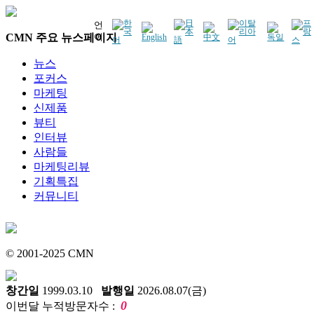
언
CMN 주요 뉴스페이지
어
뉴스
포커스
마케팅
신제품
뷰티
인터뷰
사람들
마케팅리뷰
기획특집
커뮤니티
© 2001-2025 CMN
창간일
1999.03.10
발행일
2026.08.07(금)
0
이번달 누적방문자수 :