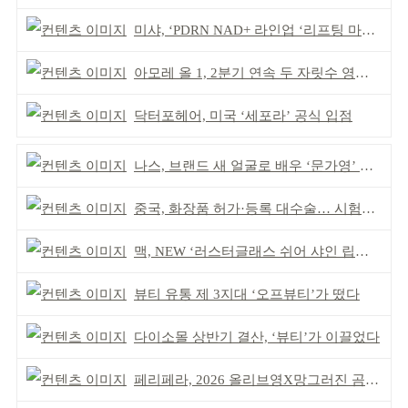
미샤, ‘PDRN NAD+ 라인업 ‘리프팅 마스크’ 출시
아모레 올 1, 2분기 연속 두 자릿수 영업이익률 기록
닥터포헤어, 미국 ‘세포라’ 공식 입점
나스, 브랜드 새 얼굴로 배우 ‘문가영’ 발탁
중국, 화장품 허가·등록 대수술… 시험자료 공용 허용
맥, NEW ‘러스터글래스 쉬어 샤인 립스틱’ 출시
뷰티 유통 제 3지대 ‘오프뷰티’가 떴다
다이소몰 상반기 결산, ‘뷰티’가 이끌었다
페리페라, 2026 올리브영X망그러진 곰 콜라보