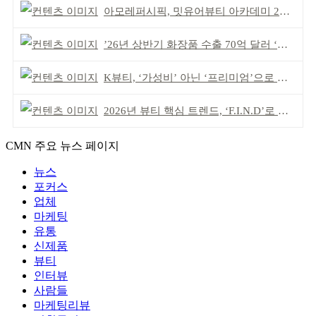
아모레퍼시픽, 밋유어뷰티 아카데미 2기 발대식
’26년 상반기 화장품 수출 70억 달러 ‘역대 최고’
K뷰티, ‘가성비’ 아닌 ‘프리미엄’으로 승부걸어야
2026년 뷰티 핵심 트렌드, ‘F.I.N.D’로 읽는다
CMN 주요 뉴스 페이지
뉴스
포커스
업체
마케팅
유통
신제품
뷰티
인터뷰
사람들
마케팅리뷰