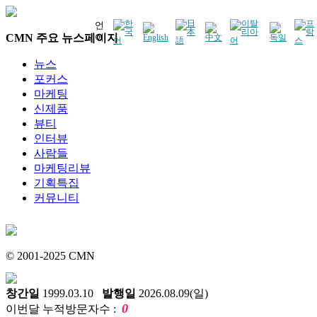
언
CMN 주요 뉴스페이지
어
뉴스
포커스
마케팅
신제품
뷰티
인터뷰
사람들
마케팅리뷰
기획특집
커뮤니티
© 2001-2025 CMN
창간일
1999.03.10
발행일
2026.08.09(일)
0
이번달 누적방문자수 :