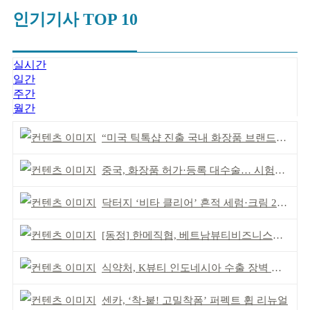
인기기사 TOP 10
실시간
일간
주간
월간
“미국 틱톡샵 진출 국내 화장품 브랜드에 풀필먼트”
중국, 화장품 허가·등록 대수술… 시험자료 공용 허용
닥터지 ‘비타 클리어’ 흔적 세럼·크림 2종 출시
[동정] 한메직협, 베트남뷰티비즈니스협회와 MOU
식약처, K뷰티 인도네시아 수출 장벽 완화 성과
센카, ‘착-붙! 고밀착폼’ 퍼펙트 휩 리뉴얼