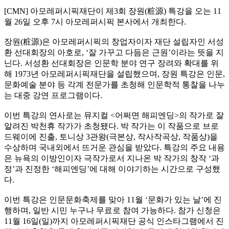
[CMN] 아모레퍼시픽재단이 제3회 장원(粧源) 특강을 오는 11
월 26일 오후 7시 아모레퍼시픽 본사에서 개최한다.
장원(粧源)은 아모레퍼시픽의 창업자이자 재단 설립자인 서성
환 선대회장의 아호로, ‘잘 가꾸고 다듬은 근원’이라는 뜻을 지
닌다. 서성환 선대회장은 인문학 분야 연구 장려와 확대를 위
해 1973년 아모레퍼시픽재단을 설립했으며, 장원 특강은 인문,
문화예술 분야 등 각계 전문가를 초청해 인문학적 통찰을 나누
는 대중 강연 프로그램이다.
이번 특강의 연사로는 뮤지컬 <어쩌면 해피엔딩>의 작가로 잘
알려진 박천휴 작가가 초청됐다. 박 작가는 이 작품으로 브로
드웨이에 진출, 토니상 3관왕(극본상, 작사작곡상, 작품상)을
수상하며 국내외에서 뜨거운 관심을 받았다. 특강의 주요 내용
은 뉴욕의 이방인이자 극작가로서 지나온 박 작가의 창작 ‘과
정’과 진정한 ‘해피엔딩’에 대해 이야기하는 시간으로 구성했
다.
이번 특강은 인문문화축제를 맞아 11월 ‘문화가 있는 날’에 진
행하며, 일반 시민 누구나 무료로 참여 가능하다. 참가 신청은
11월 16일(일)까지 아모레퍼시픽재단 공식 인스타그램에서 진