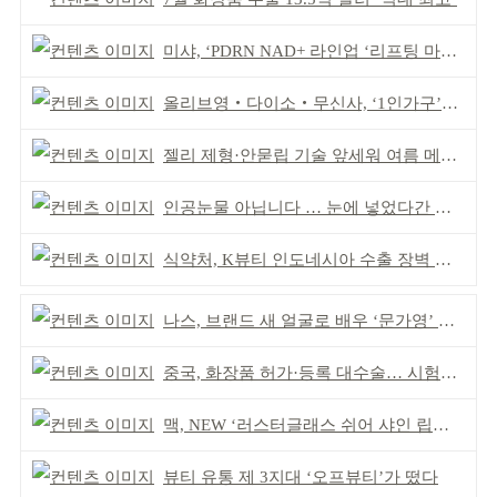
미샤, ‘PDRN NAD+ 라인업 ‘리프팅 마스크’ 출시
올리브영‧다이소‧무신사, ‘1인가구’가 이끈다
젤리 제형·안묻립 기술 앞세워 여름 메이크업 시장 공략
인공눈물 아닙니다 … 눈에 넣었다간 각막 손상
식약처, K뷰티 인도네시아 수출 장벽 완화 성과
나스, 브랜드 새 얼굴로 배우 ‘문가영’ 발탁
중국, 화장품 허가·등록 대수술… 시험자료 공용 허용
맥, NEW ‘러스터글래스 쉬어 샤인 립스틱’ 출시
뷰티 유통 제 3지대 ‘오프뷰티’가 떴다