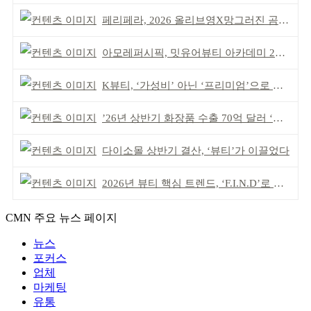
페리페라, 2026 올리브영X망그러진 곰 콜라보
아모레퍼시픽, 밋유어뷰티 아카데미 2기 발대식
K뷰티, ‘가성비’ 아닌 ‘프리미엄’으로 승부걸어야
’26년 상반기 화장품 수출 70억 달러 ‘역대 최고’
다이소몰 상반기 결산, ‘뷰티’가 이끌었다
2026년 뷰티 핵심 트렌드, ‘F.I.N.D’로 읽는다
CMN 주요 뉴스 페이지
뉴스
포커스
업체
마케팅
유통