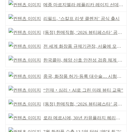
메종 마르지엘라 레플리카 레이지 선데이 모닝 디퓨저
리필드, ‘스칼프 리셋 클렌저’ 공식 출시
[동정] 한메직협, ‘2026 뷰티페스타’ 공동 주최
전 세계 화장품 규제기관장, 서울에 모인다
한국콜마, 해양 산호 안전성 검증 체계 구축
중국, 화장품 허가·등록 대수술… 시험자료 공용 허용
“인재‧심리‧AI로 그린 미래 뷰티 교육”
[동정] 한메직협, ‘2026 뷰티페스타’ 공동 주최
로라 메르시에, 30년 카뮤플라지 헤리티지 담아
7월 화장품 수출 13.5억 달러 ‘역대 최고’