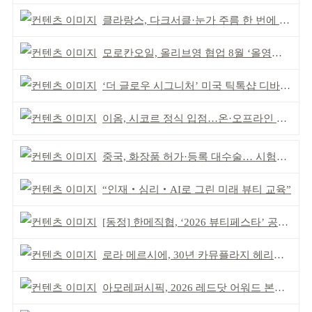
클라랑스, 다크서클·눈가 주름 한 번에 더블 케어
모로칸오일, 올리브영 협업 8월 ‘올영픽’ 선정
‘더 글로우 시그니처’ 미국 틱톡샵 디바이스 부문 1위
이옴, 시코르 정식 입점…온·오프라인 유통망 확대
중국, 화장품 허가·등록 대수술… 시험자료 공용 허용
“인재‧심리‧AI로 그린 미래 뷰티 교육”
[동정] 한메직협, ‘2026 뷰티페스타’ 공동 주최
로라 메르시에, 30년 카뮤플라지 헤리티지 담아
아모레퍼시픽, 2026 레드닷 어워드 본상 2개 수상