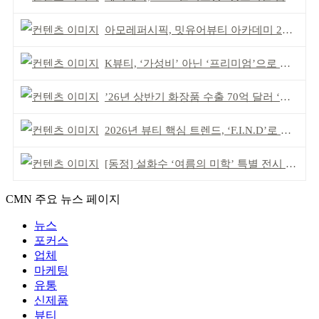
아모레퍼시픽, 밋유어뷰티 아카데미 2기 발대식
K뷰티, ‘가성비’ 아닌 ‘프리미엄’으로 승부걸어야
’26년 상반기 화장품 수출 70억 달러 ‘역대 최고’
2026년 뷰티 핵심 트렌드, ‘F.I.N.D’로 읽는다
[동정] 설화수 ‘여름의 미학’ 특별 전시 개최
CMN 주요 뉴스 페이지
뉴스
포커스
업체
마케팅
유통
신제품
뷰티