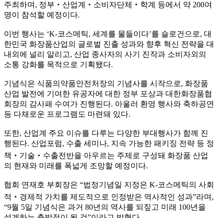
주최하며, 정부‧산업계‧소비자단체‧학계 등에서 약 200여
명이 참석할 예정이다.
이번 행사는 ‘K-코스메틱, 세계를 물들이다’를 슬로건으로, 대
한민국 화장품산업의 글로벌 진출 성과와 향후 혁신 전략을 대
내외에 널리 알리고, 산업 종사자의 사기 진작과 소비자외의
소통 강화를 목적으로 기획됐다.
기념식은 식품의약품안전처장의 기념사를 시작으로, 화장품
산업 발전에 기여한 유공자에 대한 정부 포상과 대한화장품협
회장의 감사패 수여가 진행된다. 아울러 환영 행사와 축하공연
등 다채로운 프로그램도 마련돼 있다.
또한, 산업계 주요 이슈를 다루는 다양한 부대행사가 함께 진
행된다. 산업포럼, 수출 세미나, 지속 가능한 패키징 전략 등 정
책‧기술‧수출전반을 아우르는 주제로 구성돼 화장품 산업
의 현재와 미래를 폭넓게 조망할 예정이다.
협회 연재호 부회장은 “법정기념일 지정은 K-코스메틱의 사회
적‧경제적 가치를 제도적으로 인정받은 역사적인 성과”라며,
“9월 5일 기념식은 과거 80년의 역사를 되짚고 미래 100년을
설계하는 출발점이 될 것”이라고 밝혔다.