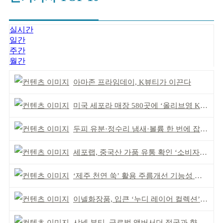
실시간
일간
주간
월간
아마존 프라임데이, K뷰티가 이끈다
미국 세포라 매장 580곳에 ‘올리브영 K뷰티에딧’ 론칭
두피 유분·정수리 냄새·볼륨 한 번에 잡는다
세포랩, 중국산 가품 유통 확인 ‘소비자 주의’ 당부
‘제주 천연 쑥’ 활용 주름개선 기능성 식약처 심사 통과
이넬화장품, 입큰 ‘누디 레이어 컬렉션’ 출시
샤넬 뷰티, 글로벌 앰버서더 정국과 향수 캠페인 공개