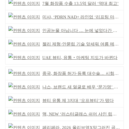
7월 화장품 수출 13.5억 달러 ‘역대 최고’
미샤, ‘PDRN NAD+ 라인업 ‘리프팅 마스크’ 출시
인공눈물 아닙니다 … 눈에 넣었다간 각막 손상
젤리 제형·안묻립 기술 앞세워 여름 메이크업 시장 공략
UAE 뷰티, 유통‧마케팅 지도가 바뀐다
중국, 화장품 허가·등록 대수술… 시험자료 공용 허용
나스, 브랜드 새 얼굴로 배우 ‘문가영’ 발탁
뷰티 유통 제 3지대 ‘오프뷰티’가 떴다
맥, NEW ‘러스터글래스 쉬어 샤인 립스틱’ 출시
페리페라, 2026 올리브영X망그러진 곰 콜라보