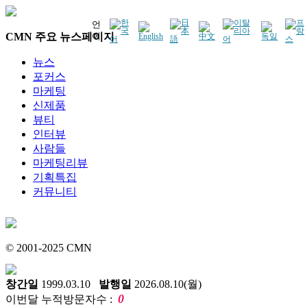
언
CMN 주요 뉴스페이지
어
뉴스
포커스
마케팅
신제품
뷰티
인터뷰
사람들
마케팅리뷰
기획특집
커뮤니티
© 2001-2025 CMN
창간일
1999.03.10
발행일
2026.08.10(월)
0
이번달 누적방문자수 :