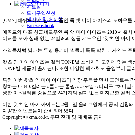
오피니언
자료실
도서구입신청
세미나 참가 신청
[CMN] 에뛰드에서 인기 제품인 룩 앳 마이 아이즈의 노하우를 
Breeze e-book
에뛰드의 대표 싱글섀도우인 룩 앳 마이 아이즈는 2010년 출
이터를 모아 실패 없는 24컬러의 싱글 섀도우인 ‘왓츠 인 마이
조약돌처럼 빛나는 투명 용기에 별들이 콕콕 박힌 디자인도 주목
왓츠 인 마이 아이즈는 컬러 TONE별 소비자의 고민에 맞는 색상
TONE별 제품이 출시된다. 또한 다양한 텍스처로 음영부터 글
특히 이번 왓츠 인 마이 아이즈의 가장 주목할 만한 포인트는 각
칭하는 대표 6컬러는 #쿨타는 쿨핑, #타로밀크티라구 #허니밀
생한 이 6컬러를 중심으로 24가지의 실패 없는 미지근한 컬러
이번 왓츠 인 마이 아이즈는 2월 1일 올리브영에서 공식 런칭돼
다양한 이벤트들이 준비되어 있다.
Copyright ⓒ cmn.co.kr, 무단 전재 및 재배포 금지