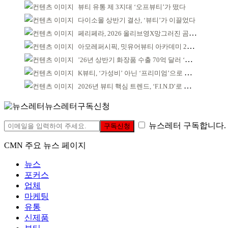
뷰티 유통 제 3지대 ‘오프뷰티’가 떴다
다이소몰 상반기 결산, ‘뷰티’가 이끌었다
페리페라, 2026 올리브영X망그러진 곰 콜라보
아모레퍼시픽, 밋유어뷰티 아카데미 2기 발대식
’26년 상반기 화장품 수출 70억 달러 ‘역대 최고’
K뷰티, ‘가성비’ 아닌 ‘프리미엄’으로 승부걸어야
2026년 뷰티 핵심 트렌드, ‘F.I.N.D’로 읽는다
뉴스레터구독신청
뉴스레터 구독합니다.
구독신청
CMN 주요 뉴스 페이지
뉴스
포커스
업체
마케팅
유통
신제품