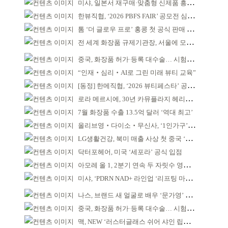
미샤, 일본서 재구매·맞춤형 신제품 흥행 ‘쌍끌이’
한뷰직협, ‘2026 PBFS FAIR’ 공모전 심사 성료
톰 ‘더 글로우 프로’ 홍콩 첫 공식 판매 완판
전 세계 화장품 규제기관장, 서울에 모인다
중국, 화장품 허가·등록 대수술… 시험자료 공용 허용
“인재‧심리‧AI로 그린 미래 뷰티 교육”
[동정] 한메직협, ‘2026 뷰티페스타’ 공동 주최
로라 메르시에, 30년 카뮤플라지 헤리티지 담아
7월 화장품 수출 13.5억 달러 ‘역대 최고’
올리브영‧다이소‧무신사, ‘1인가구’가 이끈다
LG생활건강, 북미 매출 사상 첫 중국 ‘추월’
닥터포헤어, 미국 ‘세포라’ 공식 입점
아모레 올 1, 2분기 연속 두 자릿수 영업이익률 기록
미샤, ‘PDRN NAD+ 라인업 ‘리프팅 마스크’ 출시
나스, 브랜드 새 얼굴로 배우 ‘문가영’ 발탁
중국, 화장품 허가·등록 대수술… 시험자료 공용 허용
맥, NEW ‘러스터글래스 쉬어 샤인 립스틱’ 출시