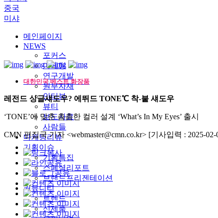
중국
미샤
메인페이지
NEWS
포커스
마케팅
연구개발
대한민국 베스트 화장품
원부자재
인터뷰
레전드 싱글섀도우? 에뛰드 TONE℃ 착-붙 섀도우
뷰티
‘TONE’에 맞춘 촘촘한 컬러 설계 ‘What’s In My Eyes’ 출시
보도자료
사람들
CMN 편집국 기자 <webmaster@cmn.co.kr>
[기사입력 : 2025-02-0
마케팅리뷰
기획이슈
기획특집
스페셜리포트
브랜드프리젠테이션
커뮤니티
트렌드
신제품