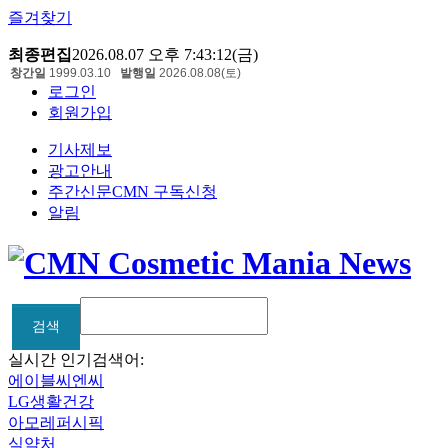
즐겨찾기
최종편집
2026.08.07 오후 7:43:12(금)
창간일
1999.03.10
발행일
2026.08.08(토)
로그인
회원가입
기사제보
광고안내
주간신문CMN 구독신청
알림
검색
검색
실시간 인기검색어:
에이블씨엔씨
LG생활건강
아모레퍼시픽
식약처