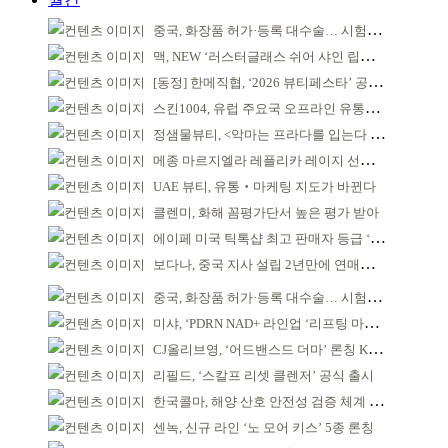
중국, 화장품 허가·등록 대수술… 시험자료 공용 허용
맥, NEW ‘러스터글래스 쉬어 샤인 립스틱’ 출시
[동정] 한메직협, ‘2026 뷰티페스타’ 공동 주최
스킨1004, 유럽 주요국 오프라인 유통망 확대
정샘물뷰티, <악마는 프라다를 입는다 2> 특별한 협업
메종 마르지엘라 레플리카 레이지 선데이 모닝 디퓨저
UAE 뷰티, 유통‧마케팅 지도가 바뀐다
클렌미, 화해 꼼평가단서 높은 평가 받아
에이페 미국 틱톡샵 최고 판매자 등급 ‘Tier 5’ 달성
보다나, 중국 지사 설립 2년만에 연매출 120억 돌파
중국, 화장품 허가·등록 대수술… 시험자료 공용 허용
미샤, ‘PDRN NAD+ 라인업 ‘리프팅 마스크’ 출시
CJ올리브영, ‘어드밴스드 더마’ 론칭 K더마 육성 박차
리필드, ‘스칼프 리셋 클렌저’ 공식 출시
한국콜마, 해양 산호 안전성 검증 체계 구축
센녹, 신규 라인 ‘노 모어 키스’ 5종 론칭