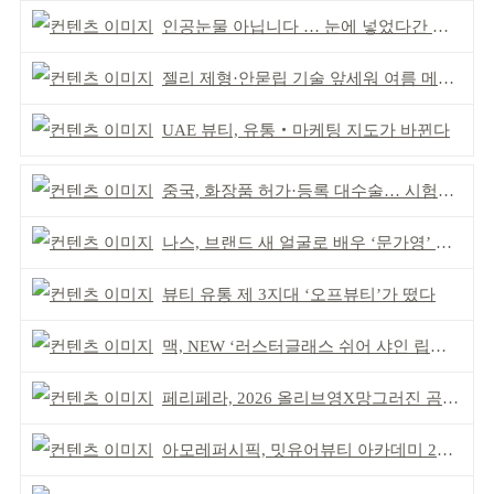
인공눈물 아닙니다 … 눈에 넣었다간 각막 손상
젤리 제형·안묻립 기술 앞세워 여름 메이크업 시장 공략
UAE 뷰티, 유통‧마케팅 지도가 바뀐다
중국, 화장품 허가·등록 대수술… 시험자료 공용 허용
나스, 브랜드 새 얼굴로 배우 ‘문가영’ 발탁
뷰티 유통 제 3지대 ‘오프뷰티’가 떴다
맥, NEW ‘러스터글래스 쉬어 샤인 립스틱’ 출시
페리페라, 2026 올리브영X망그러진 곰 콜라보
아모레퍼시픽, 밋유어뷰티 아카데미 2기 발대식