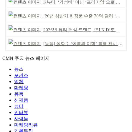
K뷰티, ‘가성비’ 아닌 ‘프리미엄’으로 승부걸어야
’26년 상반기 화장품 수출 70억 달러 ‘역대 최고’
2026년 뷰티 핵심 트렌드, ‘F.I.N.D’로 읽는다
[동정] 설화수 ‘여름의 미학’ 특별 전시 개최
CMN 주요 뉴스 페이지
뉴스
포커스
업체
마케팅
유통
신제품
뷰티
인터뷰
사람들
마케팅리뷰
기획특집