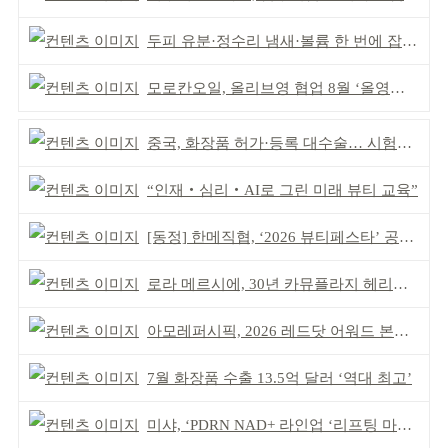
두피 유분·정수리 냄새·볼륨 한 번에 잡는다
모로칸오일, 올리브영 협업 8월 ‘올영픽’ 선정
중국, 화장품 허가·등록 대수술… 시험자료 공용 허용
“인재‧심리‧AI로 그린 미래 뷰티 교육”
[동정] 한메직협, ‘2026 뷰티페스타’ 공동 주최
로라 메르시에, 30년 카뮤플라지 헤리티지 담아
아모레퍼시픽, 2026 레드닷 어워드 본상 2개 수상
7월 화장품 수출 13.5억 달러 ‘역대 최고’
미샤, ‘PDRN NAD+ 라인업 ‘리프팅 마스크’ 출시