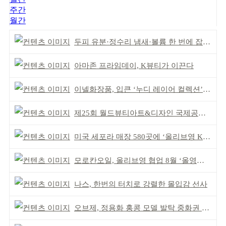
주간
월간
두피 유분·정수리 냄새·볼륨 한 번에 잡는다
아마존 프라임데이, K뷰티가 이끈다
이넬화장품, 입큰 ‘누디 레이어 컬렉션’ 출시
제25회 월드뷰티아트&디자인 국제공모전 시상식 성황
미국 세포라 매장 580곳에 ‘올리브영 K뷰티에딧’ 론칭
모로칸오일, 올리브영 협업 8월 ‘올영픽’ 선정
나스, 한번의 터치로 강렬한 몰입감 선사
오브제, 정용화 홍콩 모델 발탁 중화권 공략 강화