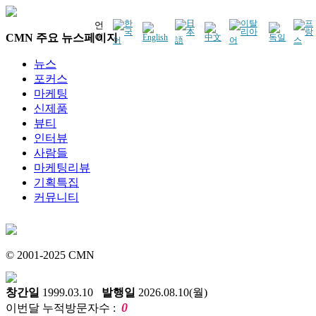
언
CMN 주요 뉴스페이지
어
뉴스
포커스
마케팅
신제품
뷰티
인터뷰
사람들
마케팅리뷰
기획특집
커뮤니티
© 2001-2025 CMN
창간일
1999.03.10
발행일
2026.08.10(월)
0
이번달 누적방문자수 :