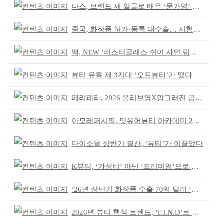
나스, 브랜드 새 얼굴로 배우 ‘문가영’ 발탁
중국, 화장품 허가·등록 대수술… 시험자료 공용 허용
맥, NEW ‘러스터글래스 쉬어 샤인 립스틱’ 출시
뷰티 유통 제 3지대 ‘오프뷰티’가 떴다
페리페라, 2026 올리브영X망그러진 곰 콜라보
아모레퍼시픽, 밋유어뷰티 아카데미 2기 발대식
다이소몰 상반기 결산, ‘뷰티’가 이끌었다
K뷰티, ‘가성비’ 아닌 ‘프리미엄’으로 승부걸어야
’26년 상반기 화장품 수출 70억 달러 ‘역대 최고’
2026년 뷰티 핵심 트렌드, ‘F.I.N.D’로 읽는다