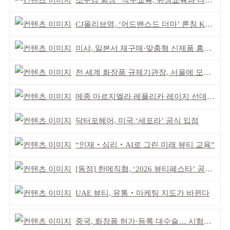
조수경 회장 “직무교육, 위생교육과 다르다”
CJ올리브영, ‘어드밴스드 더마’ 론칭 K더마 육성 박차
미샤, 일본서 재구매·맞춤형 신제품 흥행 ‘쌍끌이’
전 세계 화장품 규제기관장, 서울에 모인다
메종 마르지엘라 레플리카 레이지 선데이 모닝 디퓨저
닥터포헤어, 미국 ‘세포라’ 공식 입점
“인재‧심리‧AI로 그린 미래 뷰티 교육”
[동정] 한메직협, ‘2026 뷰티페스타’ 공동 주최
UAE 뷰티, 유통‧마케팅 지도가 바뀐다
중국, 화장품 허가·등록 대수술… 시험자료 공용 허용