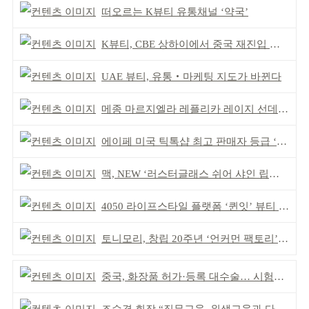
떠오르는 K뷰티 유통채널 ‘약국’
K뷰티, CBE 상하이에서 중국 재진입 기회 모색
UAE 뷰티, 유통‧마케팅 지도가 바뀐다
메종 마르지엘라 레플리카 레이지 선데이 모닝 디퓨저
에이페 미국 틱톡샵 최고 판매자 등급 ‘Tier 5’ 달성
맥, NEW ‘러스터글래스 쉬어 샤인 립스틱’ 출시
4050 라이프스타일 플랫폼 ‘퀸잇’ 뷰티 성장세
토니모리, 창립 20주년 ‘언커먼 팩토리’ 팝업 성료
중국, 화장품 허가·등록 대수술… 시험자료 공용 허용