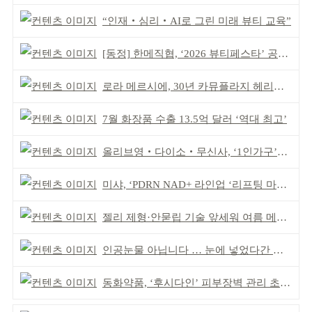
“인재‧심리‧AI로 그린 미래 뷰티 교육”
[동정] 한메직협, ‘2026 뷰티페스타’ 공동 주최
로라 메르시에, 30년 카뮤플라지 헤리티지 담아
7월 화장품 수출 13.5억 달러 ‘역대 최고’
올리브영‧다이소‧무신사, ‘1인가구’가 이끈다
미샤, ‘PDRN NAD+ 라인업 ‘리프팅 마스크’ 출시
젤리 제형·안묻립 기술 앞세워 여름 메이크업 시장 공략
인공눈물 아닙니다 … 눈에 넣었다간 각막 손상
동화약품, ‘후시다인’ 피부장벽 관리 초점 ‘리브랜딩’