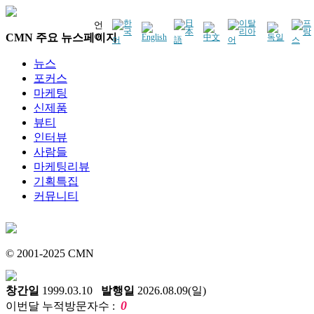
언
CMN 주요 뉴스페이지
어
뉴스
포커스
마케팅
신제품
뷰티
인터뷰
사람들
마케팅리뷰
기획특집
커뮤니티
© 2001-2025 CMN
창간일
1999.03.10
발행일
2026.08.09(일)
0
이번달 누적방문자수 :