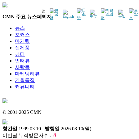
언
CMN 주요 뉴스페이지
어
뉴스
포커스
마케팅
신제품
뷰티
인터뷰
사람들
마케팅리뷰
기획특집
커뮤니티
© 2001-2025 CMN
창간일
1999.03.10
발행일
2026.08.10(월)
0
이번달 누적방문자수 :