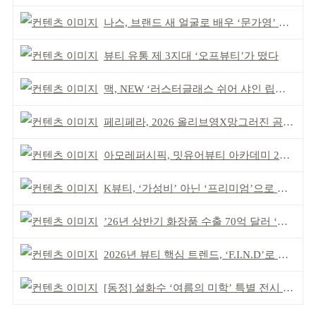
나스, 브랜드 새 얼굴로 배우 ‘문가영’ 발탁
뷰티 유통 제 3지대 ‘오프뷰티’가 떴다
맥, NEW ‘러스터글래스 쉬어 샤인 립스틱’ 출시
페리페라, 2026 올리브영X망그러진 곰 콜라보
아모레퍼시픽, 밋유어뷰티 아카데미 2기 발대식
K뷰티, ‘가성비’ 아닌 ‘프리미엄’으로 승부걸어야
’26년 상반기 화장품 수출 70억 달러 ‘역대 최고’
2026년 뷰티 핵심 트렌드, ‘F.I.N.D’로 읽는다
[동정] 설화수 ‘여름의 미학’ 특별 전시 개최