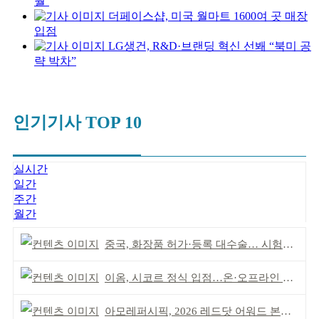
월’
더페이스샵, 미국 월마트 1600여 곳 매장
입점
LG생건, R&D·브랜딩 혁신 선봬 “북미 공
략 박차”
인기기사 TOP 10
실시간
일간
주간
월간
중국, 화장품 허가·등록 대수술… 시험자료 공용 허용
이옴, 시코르 정식 입점…온·오프라인 유통망 확대
아모레퍼시픽, 2026 레드닷 어워드 본상 2개 수상