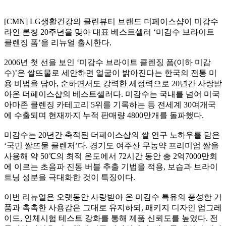
[CMN] LG생활건강의 클린뷰티 브랜드 더페이스샵이 미감수
라인 론칭 20주년을 맞아 대표 베스트셀러 ‘미감수 브라이트
클렌징 폼’을 리뉴얼 출시한다.
2006년 첫 선을 보인 ‘미감수 브라이트 클렌징 폼(이하 미감
수)’은 쌀뜨물로 세안하면 얼굴이 밝아진다는 한국의 전통 미
용 비법을 담아, 순하면서도 강력한 세정력으로 20년간 사랑받
아온 더페이스샵의 베스트셀러다. 미감수는 국내를 넘어 미국
아마존 클렌징 카테고리 5위를 기록하는 등 전세계 30여개국
에 수출되며 현재까지 누적 판매량 4800만개를 돌파했다.
미감수는 20년간 축적된 더페이스샵의 쌀 연구 노하우를 담은
‘국민 쌀뜨물 클렌저’다. 경기도 여주산 무농약 프리미엄 쌀을
사용해 약 50℃의 최적 온도에서 72시간 동안 총 2억7000만회
에 이르는 초음파 진동 버블 추출 기법을 적용, 보습과 브라이
트닝 성분을 극대화한 것이 특징이다.
이번 리뉴얼은 오랫동안 사랑받아 온 미감수 특유의 풍성한 거
품과 촉촉한 사용감은 그대로 유지하되, 패키지 디자인 업그레
이드, 인체시험 테스트 강화를 통해 제품 신뢰도를 높였다. 전