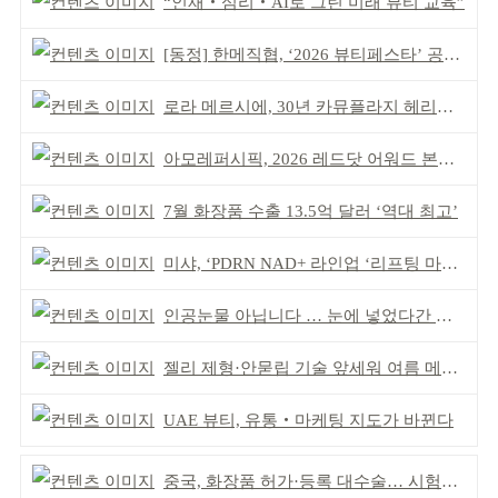
“인재‧심리‧AI로 그린 미래 뷰티 교육”
[동정] 한메직협, ‘2026 뷰티페스타’ 공동 주최
로라 메르시에, 30년 카뮤플라지 헤리티지 담아
아모레퍼시픽, 2026 레드닷 어워드 본상 2개 수상
7월 화장품 수출 13.5억 달러 ‘역대 최고’
미샤, ‘PDRN NAD+ 라인업 ‘리프팅 마스크’ 출시
인공눈물 아닙니다 … 눈에 넣었다간 각막 손상
젤리 제형·안묻립 기술 앞세워 여름 메이크업 시장 공략
UAE 뷰티, 유통‧마케팅 지도가 바뀐다
중국, 화장품 허가·등록 대수술… 시험자료 공용 허용