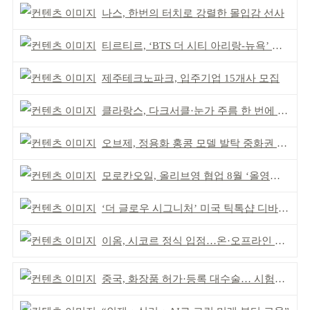
나스, 한번의 터치로 강렬한 몰입감 선사
티르티르, ‘BTS 더 시티 아리랑-뉴욕’ 참여
제주테크노파크, 입주기업 15개사 모집
클라랑스, 다크서클·눈가 주름 한 번에 더블 케어
오브제, 정용화 홍콩 모델 발탁 중화권 공략 강화
모로칸오일, 올리브영 협업 8월 ‘올영픽’ 선정
‘더 글로우 시그니처’ 미국 틱톡샵 디바이스 부문 1위
이옴, 시코르 정식 입점…온·오프라인 유통망 확대
중국, 화장품 허가·등록 대수술… 시험자료 공용 허용