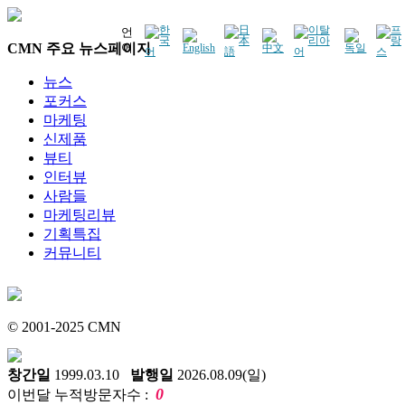
언
CMN 주요 뉴스페이지
어
뉴스
포커스
마케팅
신제품
뷰티
인터뷰
사람들
마케팅리뷰
기획특집
커뮤니티
© 2001-2025 CMN
창간일
1999.03.10
발행일
2026.08.09(일)
0
이번달 누적방문자수 :