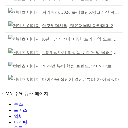
페리페라, 2026 올리브영X망그러진 곰 콜라보
아모레퍼시픽, 밋유어뷰티 아카데미 2기 발대식
K뷰티, ‘가성비’ 아닌 ‘프리미엄’으로 승부걸어야
’26년 상반기 화장품 수출 70억 달러 ‘역대 최고’
2026년 뷰티 핵심 트렌드, ‘F.I.N.D’로 읽는다
다이소몰 상반기 결산, ‘뷰티’가 이끌었다
CMN 주요 뉴스 페이지
뉴스
포커스
업체
마케팅