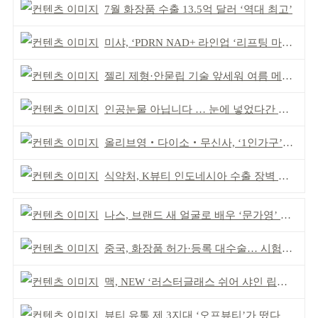
7월 화장품 수출 13.5억 달러 ‘역대 최고’
미샤, ‘PDRN NAD+ 라인업 ‘리프팅 마스크’ 출시
젤리 제형·안묻립 기술 앞세워 여름 메이크업 시장 공략
인공눈물 아닙니다 … 눈에 넣었다간 각막 손상
올리브영‧다이소‧무신사, ‘1인가구’가 이끈다
식약처, K뷰티 인도네시아 수출 장벽 완화 성과
나스, 브랜드 새 얼굴로 배우 ‘문가영’ 발탁
중국, 화장품 허가·등록 대수술… 시험자료 공용 허용
맥, NEW ‘러스터글래스 쉬어 샤인 립스틱’ 출시
뷰티 유통 제 3지대 ‘오프뷰티’가 떴다