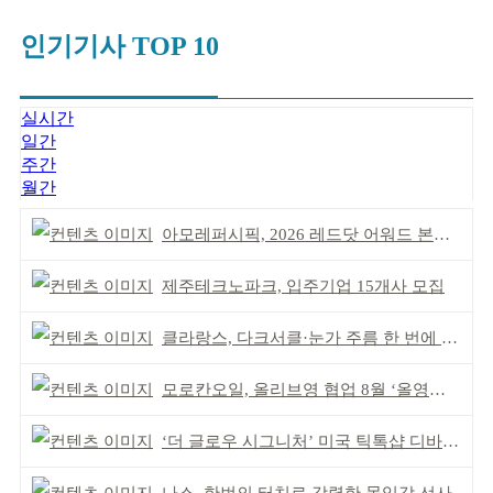
인기기사 TOP 10
실시간
일간
주간
월간
아모레퍼시픽, 2026 레드닷 어워드 본상 2개 수상
제주테크노파크, 입주기업 15개사 모집
클라랑스, 다크서클·눈가 주름 한 번에 더블 케어
모로칸오일, 올리브영 협업 8월 ‘올영픽’ 선정
‘더 글로우 시그니처’ 미국 틱톡샵 디바이스 부문 1위