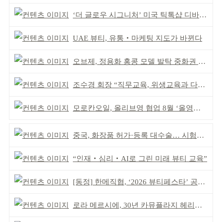
‘더 글로우 시그니처’ 미국 틱톡샵 디바이스 부문 1위
UAE 뷰티, 유통‧마케팅 지도가 바뀐다
오브제, 정용화 홍콩 모델 발탁 중화권 공략 강화
조수경 회장 “직무교육, 위생교육과 다르다”
모로칸오일, 올리브영 협업 8월 ‘올영픽’ 선정
중국, 화장품 허가·등록 대수술… 시험자료 공용 허용
“인재‧심리‧AI로 그린 미래 뷰티 교육”
[동정] 한메직협, ‘2026 뷰티페스타’ 공동 주최
로라 메르시에, 30년 카뮤플라지 헤리티지 담아