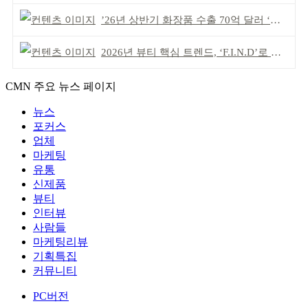
’26년 상반기 화장품 수출 70억 달러 ‘역대 최고’
2026년 뷰티 핵심 트렌드, ‘F.I.N.D’로 읽는다
CMN 주요 뉴스 페이지
뉴스
포커스
업체
마케팅
유통
신제품
뷰티
인터뷰
사람들
마케팅리뷰
기획특집
커뮤니티
PC버전