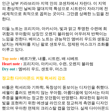
인근 남부 카라브리아 지역 안의 코센차에서 자란다. 이 지역
의 환상적인 날씨와 열대지역 특성으로 시트런이 자라기에 전
세계적으로 최적으로 꼽히는 곳이다. 그만큼 상쾌한 느낌을 전
한다.
미들 노트는 프리지아, 아카시아, 빛과 맑고 투명한 수련에 희
귀함과 우아함의 상징인 오렌지 블라썸이 어우러져 반짝이는
느낌을 전한다. 베이스 노트는 관능적인 앰버리 우드와 생동감
넘치는 캐릭터를 지닌 팔로 샌토우드, 정제된 머스크가 조화를
이루고 있다.
Top note :
베르가못, 내롤, 시트런, 배 샤베트
Heart note :
프리지아, 아카시아, 수련, 오렌지 블라썸
Dry out :
엠버리 우드, 샌토우, 머스크
정교한 다이아몬드 커팅 럭셔리 강조
바틀은 럭셔리와 기하학, 독창성이 돋보이는 디자인을 취했다.
세월이 흘러도 변하지 않는 우아함, 아름다움에 있어서는 타의
추종을 불허하는 정교한 모던함이 반영됐다. 최대한의 컬러와
빛을 표현하기 위한 에센셜 라인으로 정교하게 측면을 디자인
했으며 우아한 면체의 크리스탈 캡을 얹었다. 실제 다이아몬드