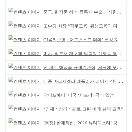
중국, 화장품 허가·등록 대수술… 시험자료 공용 허용
조수경 회장 “직무교육, 위생교육과 다르다”
CJ올리브영, ‘어드밴스드 더마’ 론칭 K더마 육성 박차
미샤, 일본서 재구매·맞춤형 신제품 흥행 ‘쌍끌이’
전 세계 화장품 규제기관장, 서울에 모인다
메종 마르지엘라 레플리카 레이지 선데이 모닝 디퓨저
닥터포헤어, 미국 ‘세포라’ 공식 입점
“인재‧심리‧AI로 그린 미래 뷰티 교육”
[동정] 한메직협, ‘2026 뷰티페스타’ 공동 주최