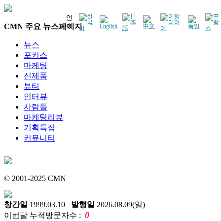
언
CMN 주요 뉴스페이지
어
뉴스
포커스
마케팅
신제품
뷰티
인터뷰
사람들
마케팅리뷰
기획특집
커뮤니티
© 2001-2025 CMN
창간일
1999.03.10
발행일
2026.08.09(일)
0
이번달 누적방문자수 :