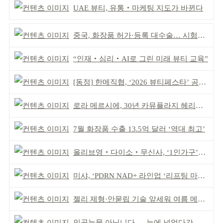
UAE 뷰티, 유통‧마케팅 지도가 바뀐다
중국, 화장품 허가·등록 대수술… 시험자료 공용 허용
“인재‧심리‧AI로 그린 미래 뷰티 교육”
[동정] 한메직협, ‘2026 뷰티페스타’ 공동 주최
로라 메르시에, 30년 카뮤플라지 헤리티지 담아
7월 화장품 수출 13.5억 달러 ‘역대 최고’
올리브영‧다이소‧무신사, ‘1인가구’가 이끈다
미샤, ‘PDRN NAD+ 라인업 ‘리프팅 마스크’ 출시
젤리 제형·안묻립 기술 앞세워 여름 메이크업 시장 공략
인공눈물 아닙니다 … 눈에 넣었다간 각막 손상