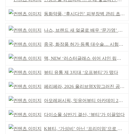
동화약품, ‘후시다인’ 피부장벽 관리 초점 ‘리브랜딩’
나스, 브랜드 새 얼굴로 배우 ‘문가영’ 발탁
중국, 화장품 허가·등록 대수술… 시험자료 공용 허용
맥, NEW ‘러스터글래스 쉬어 샤인 립스틱’ 출시
뷰티 유통 제 3지대 ‘오프뷰티’가 떴다
페리페라, 2026 올리브영X망그러진 곰 콜라보
아모레퍼시픽, 밋유어뷰티 아카데미 2기 발대식
다이소몰 상반기 결산, ‘뷰티’가 이끌었다
K뷰티, ‘가성비’ 아닌 ‘프리미엄’으로 승부걸어야