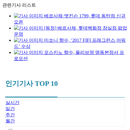
관련기사 리스트
베르사체·앳킨슨 1799, 롯데 동탄점 신규
오픈
[동정] 베르사체, 롯데백화점 잠실점 팝업
운영
미쏘니 향수, ‘2017 FIFI 프래그런스 어워
드’ 수상
모스키노 향수, 올리브영 명동본점서 프
로모션
인기기사 TOP 10
실시간
일간
주간
월간