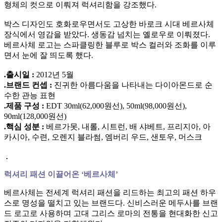
형체의 컷으로 이뤄져 럭셔리함을 강조했다.
박스 디자인도 호화로우면서도 고상한 바로크 시대 베르사체
장식에서 영감을 받았다. 생동감 넘치는 옐로우로 이뤄졌다.
베르사체 로고는 스파클링한 블루로 박스 컬러와 조화를 이루
면서 눈에 잘 띄도록 했다.
.출시일 :
2012년 5월
.브랜드 컨셉 :
진귀한 아름다움을 나타내는 다이아몬드로 순
수한 관능 표현
.제품 구성 :
EDT 30ml(62,000원선), 50ml(98,000원선),
90ml(128,000원선)
.핵심 성분 :
베르가못, 내롤, 시트런, 배 샤베트, 프리지아, 아
카시아, 수련, 오렌지 블라썸, 엠버리 우드, 샌토우, 머스크
럭셔리 패션 이끌어온 ‘베르사체’
베르사체는 전세계 럭셔리 패션을 리드하는 최고의 패션 하우
스로 명성을 떨치고 있는 브랜드다. 신비스러운 메두사를 브랜
드 로고로 사용하며 고대 그리스 로마의 전통을 현대화한 신고