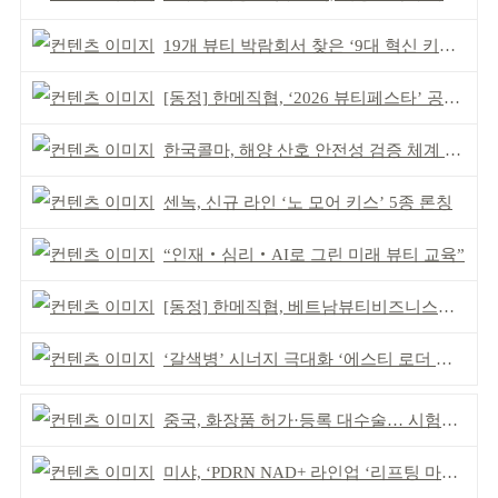
19개 뷰티 박람회서 찾은 ‘9대 혁신 키워드’
[동정] 한메직협, ‘2026 뷰티페스타’ 공동 주최
한국콜마, 해양 산호 안전성 검증 체계 구축
센녹, 신규 라인 ‘노 모어 키스’ 5종 론칭
“인재‧심리‧AI로 그린 미래 뷰티 교육”
[동정] 한메직협, 베트남뷰티비즈니스협회와 MOU
‘갈색병’ 시너지 극대화 ‘에스티 로더 스킨부스터’ 출시
중국, 화장품 허가·등록 대수술… 시험자료 공용 허용
미샤, ‘PDRN NAD+ 라인업 ‘리프팅 마스크’ 출시