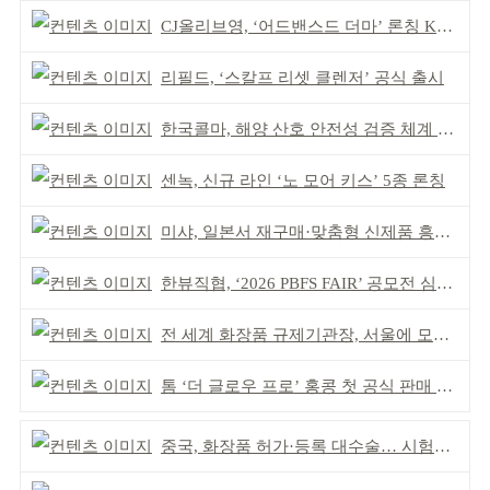
CJ올리브영, ‘어드밴스드 더마’ 론칭 K더마 육성 박차
리필드, ‘스칼프 리셋 클렌저’ 공식 출시
한국콜마, 해양 산호 안전성 검증 체계 구축
센녹, 신규 라인 ‘노 모어 키스’ 5종 론칭
미샤, 일본서 재구매·맞춤형 신제품 흥행 ‘쌍끌이’
한뷰직협, ‘2026 PBFS FAIR’ 공모전 심사 성료
전 세계 화장품 규제기관장, 서울에 모인다
톰 ‘더 글로우 프로’ 홍콩 첫 공식 판매 완판
중국, 화장품 허가·등록 대수술… 시험자료 공용 허용