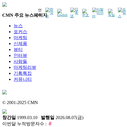
언
CMN 주요 뉴스페이지
어
뉴스
포커스
마케팅
신제품
뷰티
인터뷰
사람들
마케팅리뷰
기획특집
커뮤니티
© 2001-2025 CMN
창간일
1999.03.10
발행일
2026.08.07(금)
0
이번달 누적방문자수 :