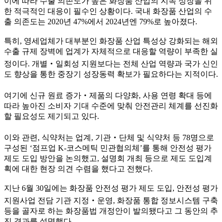
이에 따라 수출 의존도가 높은 화장품 산업의 지속 성장을 위
한 적극적인 대응이 필수인 상황이다. 국내 화장품 산업의 수
출 의존도는 2020년 47%에서 2024년엔 79%로 높아졌다.
특히, 영세업체가 대부분인 화장품 산업 특성상 강화되는 해외
수출 규제 장벽에 업계가 자체적으로 대응할 역량이 부족한 실
정이다. 개별‧일회성 지원보다는 전체 산업 역량과 국가 신인
도 향상을 통한 중장기 성장동력 확보가 필요하다는 지적이다.
여기에 신규 원료 증가‧제품의 다양화, 사용 연령 확대 등에
따라 높아진 소비자 기대 수준에 맞춰 안전관리 체계를 선진화
할 필요성도 제기되고 있다.
이와 관련, 식약처는 업계, 기관‧단체 및 식약처 등 78명으로
구성된 ‘점프업 K-코스메틱 민관협의체’를 통해 안전성 평가
제도 도입 방안을 논의했고, 설명회 개최 등으로 제도 도입계
획에 대한 현장 의견 수렴을 했다고 전했다.
지난 6월 30일에는 화장품 안전성 평가 제도 도입, 안전성 평가
지원사업 전담 기관 지정‧운영, 화장품 통합 정보시스템 구축
등을 골자로 하는 화장품법 개정안이 발의됐다고 그 동안의 추
진 경과를 설명했다.