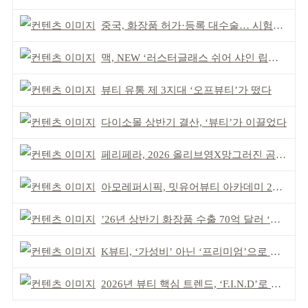
중국, 화장품 허가·등록 대수술… 시험자료 공용 허용
맥, NEW ‘러스터글래스 쉬어 샤인 립스틱’ 출시
뷰티 유통 제 3지대 ‘오프뷰티’가 떴다
다이소몰 상반기 결산, ‘뷰티’가 이끌었다
페리페라, 2026 올리브영X망그러진 곰 콜라보
아모레퍼시픽, 밋유어뷰티 아카데미 2기 발대식
’26년 상반기 화장품 수출 70억 달러 ‘역대 최고’
K뷰티, ‘가성비’ 아닌 ‘프리미엄’으로 승부걸어야
2026년 뷰티 핵심 트렌드, ‘F.I.N.D’로 읽는다