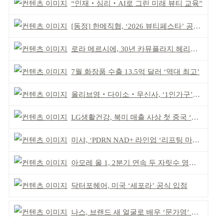
“인재‧심리‧AI로 그린 미래 뷰티 교육”
[동정] 한메직협, ‘2026 뷰티페스타’ 공동 주최
로라 메르시에, 30년 카뮤플라지 헤리티지 담아
7월 화장품 수출 13.5억 달러 ‘역대 최고’
올리브영‧다이소‧무신사, ‘1인가구’가 이끈다
LG생활건강, 북미 매출 사상 첫 중국 ‘추월’
미샤, ‘PDRN NAD+ 라인업 ‘리프팅 마스크’ 출시
아모레 올 1, 2분기 연속 두 자릿수 영업이익률 기록
닥터포헤어, 미국 ‘세포라’ 공식 입점
나스, 브랜드 새 얼굴로 배우 ‘문가영’ 발탁