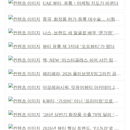
UAE 뷰티, 유통‧마케팅 지도가 바뀐다
중국, 화장품 허가·등록 대수술… 시험자료 공용 허용
나스, 브랜드 새 얼굴로 배우 ‘문가영’ 발탁
뷰티 유통 제 3지대 ‘오프뷰티’가 떴다
맥, NEW ‘러스터글래스 쉬어 샤인 립스틱’ 출시
페리페라, 2026 올리브영X망그러진 곰 콜라보
아모레퍼시픽, 밋유어뷰티 아카데미 2기 발대식
K뷰티, ‘가성비’ 아닌 ‘프리미엄’으로 승부걸어야
’26년 상반기 화장품 수출 70억 달러 ‘역대 최고’
2026년 뷰티 핵심 트렌드, ‘F.I.N.D’로 읽는다