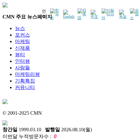
언
CMN 주요 뉴스페이지
어
뉴스
포커스
마케팅
신제품
뷰티
인터뷰
사람들
마케팅리뷰
기획특집
커뮤니티
© 2001-2025 CMN
창간일
1999.03.10
발행일
2026.08.10(월)
0
이번달 누적방문자수 :