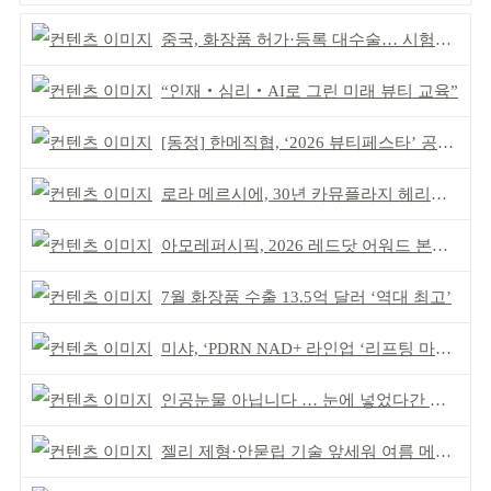
중국, 화장품 허가·등록 대수술… 시험자료 공용 허용
“인재‧심리‧AI로 그린 미래 뷰티 교육”
[동정] 한메직협, ‘2026 뷰티페스타’ 공동 주최
로라 메르시에, 30년 카뮤플라지 헤리티지 담아
아모레퍼시픽, 2026 레드닷 어워드 본상 2개 수상
7월 화장품 수출 13.5억 달러 ‘역대 최고’
미샤, ‘PDRN NAD+ 라인업 ‘리프팅 마스크’ 출시
인공눈물 아닙니다 … 눈에 넣었다간 각막 손상
젤리 제형·안묻립 기술 앞세워 여름 메이크업 시장 공략