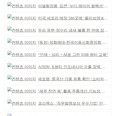
이넬화장품, 입큰 ‘누디 레이어 컬렉션’ 출시
미국 세포라 매장 580곳에 ‘올리브영 K뷰티에딧’ 론칭
두피 유분·정수리 냄새·볼륨 한 번에 잡는다
[동정] 정화예대-한국이용사회중앙회 업무협약
“인재‧심리‧AI로 그린 미래 뷰티 교육”
식약처, K뷰티 인도네시아 수출 장벽 완화 성과
세포랩, 중국산 가품 유통 확인 ‘소비자 주의’ 당부
‘제주 천연 쑥’ 활용 주름개선 기능성 식약처 심사 통과
코스맥스, ‘직무발명보상 우수기업’ 인증 획득 IP 경영 강화