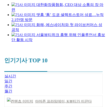
대한화장품협회, CEO 대상 소통의 장 마
련
앳홈 ‘톰’ 도쿄 셀렉트스토어 성료…누적
2.1만명 방문
화해, 에스네이처와 첫 라이브커머스 성
공적
서울뷰티위크 흥행 위해 인플루언서 홍보
단 활동 시작
인기기사 TOP 10
실시간
일간
주간
월간
아마존 프라임데이, K뷰티가 이끈다